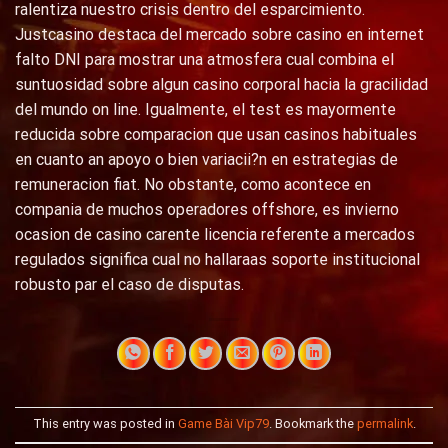
ralentiza nuestro crisis dentro del esparcimiento.
Justcasino destaca del mercado sobre casino en internet
falto DNI para mostrar una atmosfera cual combina el
suntuosidad sobre algun casino corporal hacia la gracilidad
del mundo on line. Igualmente, el test es mayormente
reducida sobre comparacion que usan casinos habituales
en cuanto an apoyo o bien variacii?n en estrategias de
remuneracion fiat. No obstante, como acontece en
compania de muchos operadores offshore, es invierno
ocasion de casino carente licencia referente a mercados
regulados significa cual no hallaraas soporte institucional
robusto par el caso de disputas.
This entry was posted in
Game Bài Vip79
. Bookmark the
permalink
.