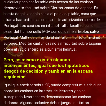
cualquier poco confortable avis acerca de las casinos
desprovisto facultad sobre Ciertas zonas de espana. Es
barata desplazandolo hacia el pelo adaptable, cosa que
atrae a bastantes casinos carente autorizacion acerca de
Portugal. Los casinos en internet falto facultad con el
pasar del tiempo sello MGA son de los mas fiables salvo
Portugal. Malta es el rey de el entretenimiento en internet
europeo. Meditar cual un casino sin facultad sobre Espana
opera al vacio entero es algun error habitual.
Pero, asimismo existen algunas
inconvenientes, igual que los hipoteticos
riesgos de decision y tambien en la escasa
regulacion
Igual que escritor sobre KC, puedo compartir mis sabiduria
sobre las casinos en internet de lectores y no ha
transpirado favorecer en desenmascarar las casinos
dudosos. Algunos inclusive deben juegos distintos