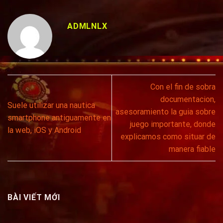
ADMLNLX
Con el fin de sobra
documentacion,
Suele utilizar una nautica
asesoramiento la guia sobre
smartphone antiguamente en
juego importante, donde
la web, iOS y Android
explicamos como situar de
manera fiable
BÀI VIẾT MỚI