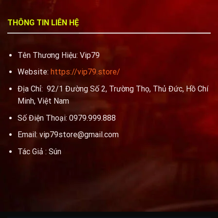
THÔNG TIN LIÊN HỆ
Tên Thương Hiệu: Vip79
Website:
https://vip79.store/
Địa Chỉ:
92/1 Đường Số 2, Trường Thọ, Thủ Đức, Hồ Chí
Minh, Việt Nam
Số Điện Thoại: 0979.999.888
Email: vip79store@gmail.com
Tác Giả : Sún