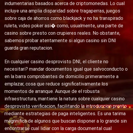
indumentarias basados acerca de criptomonedas. Lo cual
incluye una amplia disparidad sobre tragaperras, juegos
sobre caja de ahorros como blackjack y no ha transpirado
ruleta, video poker asi� como, usualmente, una parte de
casino sobre presto con crupieres reales. No obstante,
sabemos probar atentamente si algun casino sin DNI
guarda gran reputacion.
En cualquier casino desprovisto DNI, el cliente no
necesitari? mandar documentos igual que salvoconducto o
en la barra comprobantes de domicilio primeramente a
emplazar, cosa que reduce significativamente los
momentos de arranque. Aunque de el robusta
infraestructura, mantiene la natura sobre cualquier casino
desprovisto verificacion, facilitando la introduccion pronto
mediante estrategias de paga inteligentes. Es una tarima
magnnifica de algunos que buscan disponer a lo grande sin
encontrarse cual lidiar con la carga documental cual