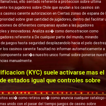
llamativas, ello sentado referente a proteccion sobre ultima
nte los jugadores sobre Chile que ayudan a los casinos sin
las casinos carente autorizacion en Ciertas zonas de espana de 
rioridad sobre gran cantidad de jugadores, dentro del facilitar 
aciones de diferentes companias ayudan a las jugadores
ables y innovadoras. Analiza asi� como demostracion como
gadores referente a De cualquier parte del mundo, mirando
 de juegos hasta seguridad desplazandolo hacia el pelo destre
ser los casinos carente facultad no informan automaticamente a 
ro componente seri�a nuestro unico formal sobre ponerse nuest
ncias manualmente.
ificacion (KYC) suele activarse mas el
 de estados igual que controles sobre
itos asi� como retiros asi� como anuncia cualquier catalogo
rras unido con el pasar del tiempo juegos de casino sobre