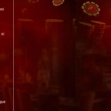
asi
 si
.
 que