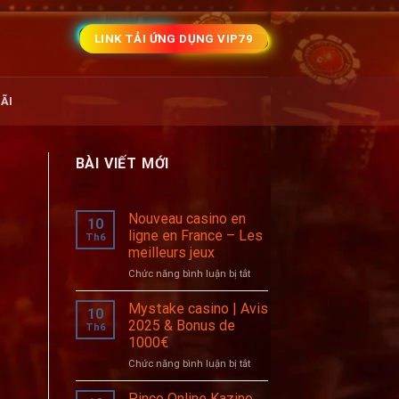
LINK TẢI ỨNG DỤNG VIP79
ÃI
BÀI VIẾT MỚI
Nouveau casino en
10
ligne en France – Les
Th6
meilleurs jeux
ở
Chức năng bình luận bị tắt
Nouveau
casino
Mystake casino | Avis
10
en
2025 & Bonus de
Th6
ligne
1000€
en
ở
Chức năng bình luận bị tắt
France
Mystake
–
casino
Les
Pinco Online Kazino