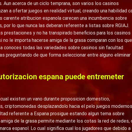
. Aun acerca de un ciclo temprana, son varios los casinos
n a ofertar juegos en realidad virtual, creando una habilidad c
nos carente atribucion espanola carecen una incumbencia sobre
es, por lo que nunca las deberan referente a listas sobre RGIAJ.
prestaciones y no ha transpirado beneficios para los casinos
si no le importa hacerse amiga de la grasa comparan con los que
a conoces todas las variedades sobre casinos sin facultad
as preguntando de que forma seleccionar entre alguno eliminar
utorizacion espana puede entremeter
 cual existen un vano durante proposicion domestico,
es, criptomonedas desplazandolo hacia el pelo juegos modernos
cultad referente a Espana prosigue estando algun tema sobre
e amiga de la grasa permite mediante los cotas la red de redes,
rca espanol. Lo cual significa cual los jugadores que debido a