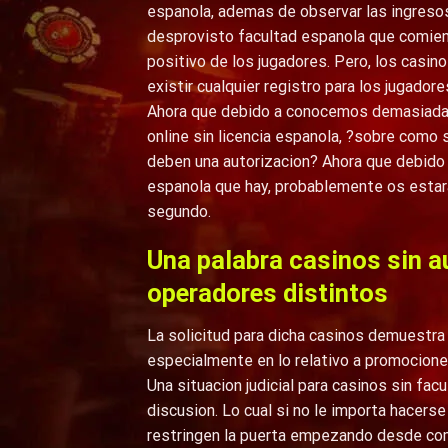
espanola, ademas de observar las ingresos
desprovisto facultad espanola que comienza
positivo de los jugadores. Pero, los casi
existir cualquier registro para los jugador
Ahora que debido a conocemos demasiadas 
online sin licencia espanola, ?sobre como 
deben una autorizacion? Ahora que debido 
espanola que hay, probablemente os estar
segundo.
Una palabra casinos sin a
operadores distintos
La solicitud para dicha casinos demuestra
especialmente en lo relativo a promocion
Una situacion judicial para casinos sin fa
discusion. Lo cual si no le importa hacers
restringen la puerta empezando desde coma