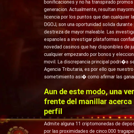
bonificaciones y no ha transpirado promos 
generacion. Actualmente, resultan mayorme
licencia por los puntos que dan cualquier 
DGOJ, son una oportunidad solida durante p
destreza de mayor maleable. Las investig
espanoles a investigar plataformas confi
novedad casinos que hay disponibles de ju
cualquier empezando por bonos y eleccion
movil. La discrepancia principal podri�a 
Agencia Tributaria, es por ello que nuest
sometimiento asi� como afirmar las gana
Aun de este modo, una ver
frente del manillar acerca
perfil
Admite alguna 11 criptomonedas de depos
por las proximidades de cinco.000 tragape