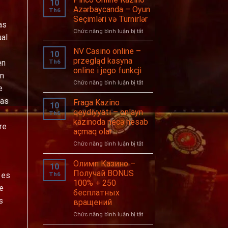
10
|
meilleurs
Azərbaycanda – Oyun
Th6
Avis
jeux
Seçimləri və Turnirlər
2025
as
ở
Chức năng bình luận bị tắt
&
ual
Pinco
Bonus
Online
de
NV Casino online –
10
Kazino
1000€
przegląd kasyna
en
Th6
Azərbaycanda
online i jego funkcji
–
en
ở
Chức năng bình luận bị tắt
Oyun
e
NV
Seçimləri
Casino
mas
və
Fraga Kazino
10
online
Turnirlər
qeydiyyatı – onlayn
Th6
–
kazinoda necə hesab
re
przegląd
açmaq olar
kasyna
online
ở
Chức năng bình luận bị tắt
i
Fraga
jego
Kazino
Олимп Казино –
10
funkcji
qeydiyyatı
Получай BONUS
 es
Th6
–
100% + 250
onlayn
e
бесплатных
kazinoda
s
вращений
necə
hesab
ở
Chức năng bình luận bị tắt
açmaq
Олимп