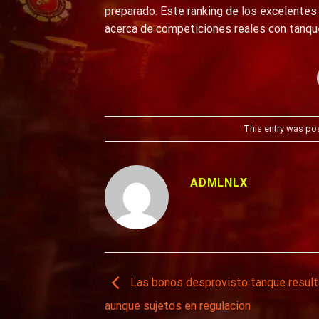
preparado. Este ranking de los excelente
acerca de competiciones reales con tanque
This entry was po
ADMLNLX
Las bonos desprovisto tanque resulta
aunque sujetos en regulacion