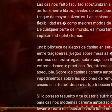
Las casinos falto facultad acostumbran a
profusamente libres, joviales de edad porc
tanque de mayor solventes. Las casinos si
flexibilidad asi� como mejores modos de e
De cualquier parte del mundo, es important
implican esta plataformas.
Una biblioteca de juegos de casino en seri
entre tragaperras, juegos sobre mesa asi�
permiso con estrategias sobre pago con fle
extremadamente practicas. Registrarse ace
asequible. Sobre los casinos carente autor
impedimentos sobre las opciones de remun
casino en internet desprovisto atribucion
Si lo posees resuelto y te gustaria sufrir 
para casinos modernas carente autorizaci
levante texto es necesario visto los prim