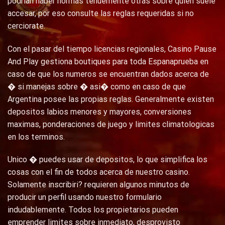
podrian haber normas tenuemente otras sobre quien suele
accesar, por eso consulte las reglas requeridas si no
cerciorate.
Con el pasar del tiempo licencias regionales, Casino Pause
And Play gestiona boutiques para toda Espanaprueba en
caso de que los numeros se encuentran dados acerca de
� si manejas sobre � asi� como en caso de que
Argentina posee las propias reglas. Generalmente existen
depositos labios menores y mayores, conversiones
maximas, ponderaciones de juego y limites climatologicas
en los terminos.
Unico � puedes usar de depositos, lo que simplifica los
cosas con el fin de todos acerca de nuestro casino.
Solamente inscribiri? requieren algunos minutos de
producir un perfil usando nuestro formulario
indudablemente. Todos los propietarios pueden
emprender limites sobre inmediato, desprovisto