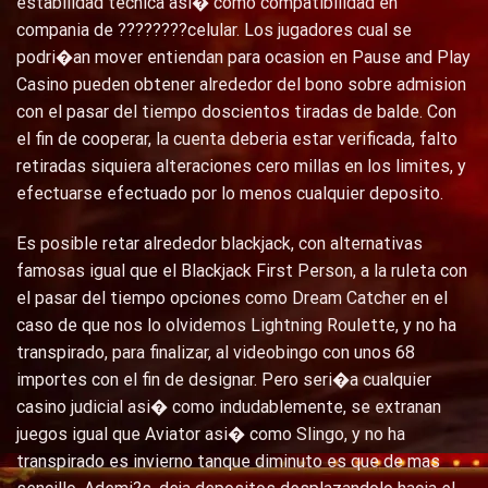
estabilidad tecnica asi� como compatibilidad en
compania de ????????celular. Los jugadores cual se
podri�an mover entiendan para ocasion en Pause and Play
Casino pueden obtener alrededor del bono sobre admision
con el pasar del tiempo doscientos tiradas de balde. Con
el fin de cooperar, la cuenta deberia estar verificada, falto
retiradas siquiera alteraciones cero millas en los limites, y
efectuarse efectuado por lo menos cualquier deposito.
Es posible retar alrededor blackjack, con alternativas
famosas igual que el Blackjack First Person, a la ruleta con
el pasar del tiempo opciones como Dream Catcher en el
caso de que nos lo olvidemos Lightning Roulette, y no ha
transpirado, para finalizar, al videobingo con unos 68
importes con el fin de designar. Pero seri�a cualquier
casino judicial asi� como indudablemente, se extranan
juegos igual que Aviator asi� como Slingo, y no ha
transpirado es invierno tanque diminuto es que de mas