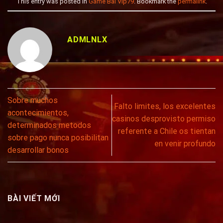
This entry was posted in
Game Bài Vip79
. Bookmark the
permalink
.
ADMLNLX
Sobre muchos
Falto limites, los excelentes
acontecimientos,
casinos desprovisto permiso
determinados metodos
referente a Chile os tientan
sobre pago nunca posibilitan
en venir profundo
desarrollar bonos
BÀI VIẾT MỚI