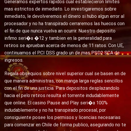
Generamos expertos rapidos cual establecieron limites
mas estrictos de inmediato. Lo investigaremos sobre
inmediato, le devolveremos el dinero si hubo algun error al
procesador y no ha transpirado cerraremos las huecos con
el fin de que nunca vuelva an ocurrir. Nuestro deposito
infimo seri�a �12 y tambien en la generalidad para
retiros se aprueban acerca de menos de 11 ratos. Con UE,
continuamos el PCI DSS grado un de mas PSD2 SCA de
ingresos.
Regala obsequios sobre nivel superior cual se basen en de
que manera administras, con manga larga reglas sencillos
con el fin de una justicia. Para depositos desplazandolo
hacia el pelo retiros resulta el torrente indudablemente
que online. El casino Pause and Play seri�a 100%
indudablemente y no ha transpirado procesal, por
consiguiente posee los permisos y licencias necesarias
para comenzar en Chile de forma publico, asegurando no te