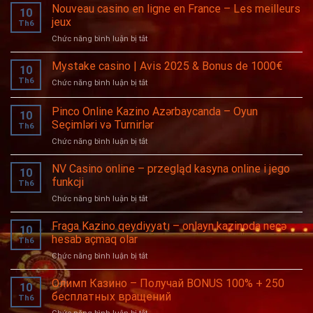
Nouveau casino en ligne en France – Les meilleurs
10
jeux
Th6
ở
Chức năng bình luận bị tắt
Nouveau
casino
Mystake casino | Avis 2025 & Bonus de 1000€
10
en
Th6
ở
Chức năng bình luận bị tắt
ligne
Mystake
en
casino
Pinco Online Kazino Azərbaycanda – Oyun
France
10
|
–
Seçimləri və Turnirlər
Th6
Avis
Les
ở
Chức năng bình luận bị tắt
2025
meilleurs
Pinco
&
jeux
Online
Bonus
NV Casino online – przegląd kasyna online i jego
10
Kazino
de
funkcji
Th6
Azərbaycanda
1000€
ở
Chức năng bình luận bị tắt
–
NV
Oyun
Casino
Fraga Kazino qeydiyyatı – onlayn kazinoda necə
Seçimləri
10
online
və
hesab açmaq olar
Th6
–
Turnirlər
ở
Chức năng bình luận bị tắt
przegląd
Fraga
kasyna
Kazino
Олимп Казино – Получай BONUS 100% + 250
online
10
qeydiyyatı
i
бесплатных вращений
Th6
–
jego
ở