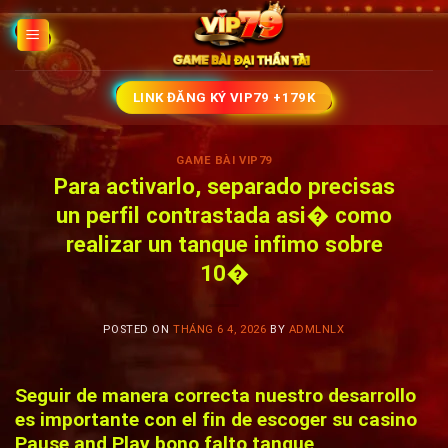
Skip
to
content
LINK ĐĂNG KÝ VIP79 +179K
GAME BÀI VIP79
Para activarlo, separado precisas
un perfil contrastada asi� como
realizar un tanque infimo sobre
10�
POSTED ON
THÁNG 6 4, 2026
BY
ADMLNLX
Seguir de manera correcta nuestro desarrollo
es importante con el fin de escoger su casino
Pause and Play bono falto tanque