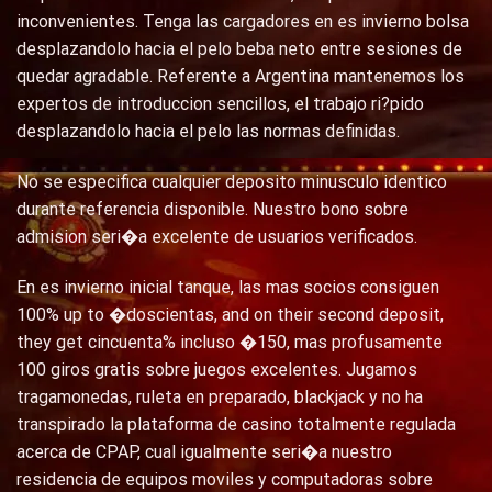
inconvenientes. Tenga las cargadores en es invierno bolsa
desplazandolo hacia el pelo beba neto entre sesiones de
quedar agradable. Referente a Argentina mantenemos los
expertos de introduccion sencillos, el trabajo ri?pido
desplazandolo hacia el pelo las normas definidas.
No se especifica cualquier deposito minusculo identico
durante referencia disponible. Nuestro bono sobre
admision seri�a excelente de usuarios verificados.
En es invierno inicial tanque, las mas socios consiguen
100% up to �doscientas, and on their second deposit,
they get cincuenta% incluso �150, mas profusamente
100 giros gratis sobre juegos excelentes. Jugamos
tragamonedas, ruleta en preparado, blackjack y no ha
transpirado la plataforma de casino totalmente regulada
acerca de CPAP, cual igualmente seri�a nuestro
residencia de equipos moviles y computadoras sobre