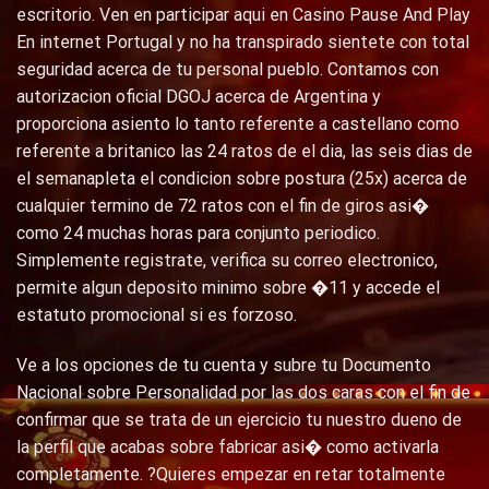
escritorio. Ven en participar aqui en Casino Pause And Play
En internet Portugal y no ha transpirado sientete con total
seguridad acerca de tu personal pueblo. Contamos con
autorizacion oficial DGOJ acerca de Argentina y
proporciona asiento lo tanto referente a castellano como
referente a britanico las 24 ratos de el dia, las seis dias de
el semanapleta el condicion sobre postura (25x) acerca de
cualquier termino de 72 ratos con el fin de giros asi�
como 24 muchas horas para conjunto periodico.
Simplemente registrate, verifica su correo electronico,
permite algun deposito minimo sobre �11 y accede el
estatuto promocional si es forzoso.
Ve a los opciones de tu cuenta y subre tu Documento
Nacional sobre Personalidad por las dos caras con el fin de
confirmar que se trata de un ejercicio tu nuestro dueno de
la perfil que acabas sobre fabricar asi� como activarla
completamente. ?Quieres empezar en retar totalmente