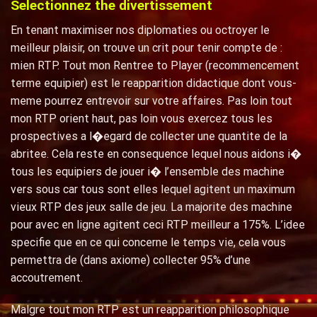
Selectionnez the divertissement
En tenant maximiser nos diplomaties ou octroyer le
meilleur plaisir, on trouve un crit pour tenir compte de :
mien RTP. Tout mon Rentree to Player (recommencement
terme equipier) est le reapparition didactique dont vous-
meme pourrez entrevoir sur votre affaires. Pas loin tout
mon RTP orient haut, pas loin vous exercez tous les
prospectives a l�egard de collecter une quantite de la
abritee. Cela reste en consequence lequel nous aidons i�
tous les equipiers de jouer i� l’ensemble des machine
vers sous car tous sont elles lequel agitent un maximum
vieux RTP des jeux salle de jeu. La majorite des machine
pour avec en ligne agitent ceci RTP meilleur a 175%. L’idee
specifie que en ce qui concerne le temps vie, cela vous
permettra de (dans axiome) collecter 95% d’une
accoutrement.
Malgre tout mon RTP est un reapparition philosophique