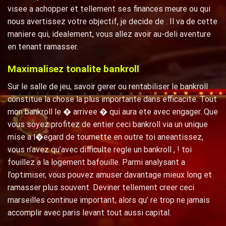
visee a achopper et tellement ses finances meure ou qui
nous avertissez votre objectif, je decide de . Il va de cette
maniere qui, idealement, vous allez avoir au-deli aventure
en tenant ramasser.
Maximalisez tonalite bankroll
Sur le salle de jeu, savoir gerer ou rentabiliser le bankroll
constitue la chose la plus importante dans efficacite. Tout
mon bankroll le � arrivee � qui aura ete avec engager. Que
vous soyez profitez de entier ceci bankroll via un unique
mise a l�egard de tournette en outre toi aneantissez,
vous n’avez qu’avec difficulte regle un bankroll , ! toi
fouillez a la logement bafouille. Parmi analysant a
l’optimiser, vous pouvez amuser davantage mieux long et
ramasser plus souvent. Deviner tellement creer ceci
marseilles continue important, alors qu’ re trop ne jamais
accomplir avec paris levant tout aussi capital.