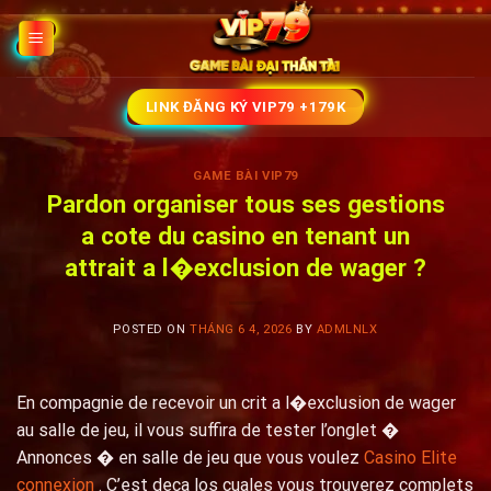
Skip
to
content
LINK ĐĂNG KÝ VIP79 +179K
GAME BÀI VIP79
Pardon organiser tous ses gestions
a cote du casino en tenant un
attrait a l�exclusion de wager ?
POSTED ON
THÁNG 6 4, 2026
BY
ADMLNLX
En compagnie de recevoir un crit a l�exclusion de wager
au salle de jeu, il vous suffira de tester l’onglet �
Annonces � en salle de jeu que vous voulez
Casino Elite
connexion
. C’est deca los cuales vous trouverez complets