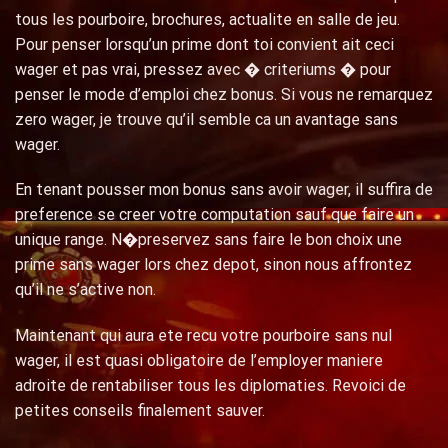
tous les pourboire, brochures, actualite en salle de jeu.
Pour penser lorsqu’un prime dont toi convient ait ceci
wager et pas vrai, pressez avec � criteriums � pour
penser le mode d’emploi chez bonus. Si vous ne remarquez
zero wager, je trouve qu’il semble ca un avantage sans
wager.
En tenant pousser mon bonus sans avoir wager, il suffira de
preference se creer votre computation sauf que faire un
unique range. N�preservez sans faire le bon choix une
prime sans wager lors chez depot, sinon nous affrontez
qu’il ne s’active non.
Maintenant qui aura ete recu votre pourboire sans nul
wager, il est quasi obligatoire de l’employer maniere
adroite de rentabiliser tous les diplomaties. Revoici de
petites conseils finalement sauver.