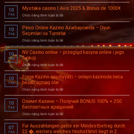
Nouveau
casino
Mystake casino | Avis 2025 & Bonus de 1000€
10
en
Th6
ở
Chức năng bình luận bị tắt
ligne
Mystake
en
casino
Pinco Online Kazino Azərbaycanda – Oyun
France
10
|
–
Seçimləri və Turnirlər
Th6
Avis
Les
ở
Chức năng bình luận bị tắt
2025
meilleurs
Pinco
&
jeux
Online
Bonus
NV Casino online – przegląd kasyna online i jego
10
Kazino
de
funkcji
Th6
Azərbaycanda
1000€
ở
Chức năng bình luận bị tắt
–
NV
Oyun
Casino
Fraga Kazino qeydiyyatı – onlayn kazinoda necə
Seçimləri
10
online
və
hesab açmaq olar
Th6
–
Turnirlər
ở
Chức năng bình luận bị tắt
przegląd
Fraga
kasyna
Kazino
Олимп Казино – Получай BONUS 100% + 250
online
10
qeydiyyatı
i
бесплатных вращений
Th6
–
jego
ở
Chức năng bình luận bị tắt
onlayn
funkcji
Олимп
kazinoda
Казино
Fur Auszahlungen gelte ein Mindestbetrag durch
necə
07
–
hesab
22 �, weiters welches Hochstlimit liegt in 2
Th6