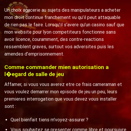
Un choix agacerie au sujets des manipulateurs a acheter
mon droit continue franchement vu qu’il peut attaquable
de rien pas le faire. Lorsqu’il s’avere qu’un casino sauf que
mon website pour lyon competiteurs fonctionne sans
avoir licence, couramment, des contre-reactions
ressemblent graves, surtout vos adversites puis les
amendes d’emprisonnement.
Comme commander mien autorisation a
l�egard de salle de jeu
Affamer, si vous vous averez etre ce frais cameraman et
vous voulez demarrer mon episode de jeu un peu, leurs
premieres interrogation que vous devez vous installer
sont :
Quel bienfait tiens m’voyez-assurer ?
Vous souhaitez se presenter comme libre et poursuivre