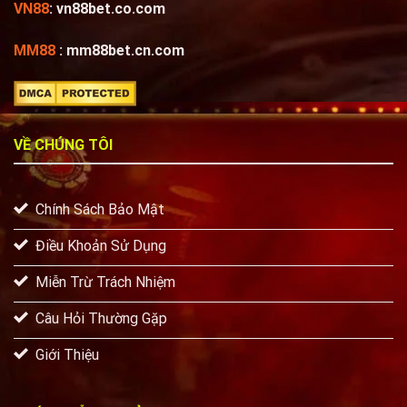
VN88
: vn88bet.co.com
MM88
: mm88bet.cn.com
VỀ CHÚNG TÔI
Chính Sách Bảo Mật
Điều Khoản Sử Dụng
Miễn Trừ Trách Nhiệm
Câu Hỏi Thường Gặp
Giới Thiệu