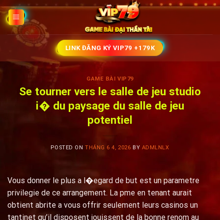
Skip
to
content
LINK ĐĂNG KÝ VIP79 +179K
GAME BÀI VIP79
Se tourner vers le salle de jeu studio
i� du paysage du salle de jeu
potentiel
POSTED ON
THÁNG 6 4, 2026
BY
ADMLNLX
Vous donner le plus a l�egard de but est un parametre
privilegie de ce arrangement. La pme en tenant aurait
obtient abrite a vous offrir seulement leurs casinos un
tantinet qu’il disposent jouissent de la bonne renom au