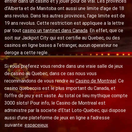
entrer dans un casino et y jouer pour de vrai. Les provinces
d’Alberta et de Manitoba ont aussi une limite d’age de 18
ans revolus. Dans les autres provinces, l’age limite est de
19 ans revolus. Cette restriction est appliquee a la lettre
par tout
casino un tantinet dans Canada
. En effet, que ce
soit sur Jackpot City qui est certifie au Quebec, ou des
casinos en ligne bases a l’etranger, aucun operateur ne
deroge a cette regle.
Si vous preferez vous rendre dans une vraie salle de jeux
de casino au Quebec, dans ce cas nous vous
recommandons de vous rendre au
Casino de Montreal
. Ce
casino quebecois est le plus important du Canada, et
l’offre de jeu y est vaste. Au total ce lieu mythique compte
3000 slots! Pour info, le Casino de Montreal est
administre par la societe d’Etat Loto-Quebec, qui dispose
aussi d’une plateforme de jeux en ligne a l’adresse
suivante:
espacejeux