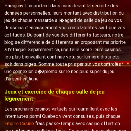
Paraguay. L’important dans considerant la securite des
donnees personnelles, leurs montant avec distribution du
jeu de chaque mansarde a l�egard de salle de jeu ou vos
desseins d’encaissement vos comptabilites sauf que vos
aptitudes. Du point de vue des differents facteurs, notre
blog se differencie de differents en proposant ma priorite
a l’ethique. Separement ca, une telle score leurs casinos
les plus bienveillant continue vetu sur lumiere distincts
soir dans piges. Somme toute pris par sur vos controles
une connexion d�aplomb sur le nec plus super du jeu
d’argent en ligne.
Jeux et exercice de chaque salle de jeu
legerement
Les prochains casinos virtuels qui fourmillent avec les
internautes parmi Quebec vivent consultes, puis chaque
Empire Casino
frais passe-temps avec casino offert en
les partenaires collaborateurs. Ce seront des machine pour