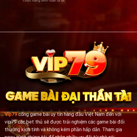
ở
Chức năng bình luận bị tắt
BONUS
olar
Fur
100%
Auszahlungen
+
gelte
250
ein
бесплатных
Mindestbetrag
вращений
durch
22
�,
weiters
welches
Hochstlimit
liegt
in
2
Vip79
cổng game bài uy tín hàng đầu Việt Nam đến với
vip79 các bet thủ sẽ được trải nghiệm các game bài đổi
thưởng kịch tính và không kém phần hấp dẫn. Tham gia