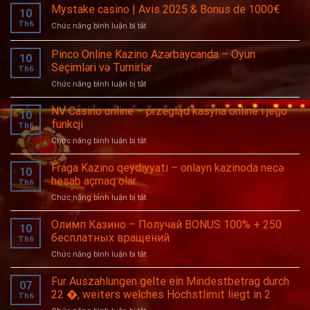
casino
Mystake casino | Avis 2025 & Bonus de 1000€
10
en
Th6
ở
Chức năng bình luận bị tắt
ligne
Mystake
en
casino
Pinco Online Kazino Azərbaycanda – Oyun
France
10
|
–
Seçimləri və Turnirlər
Th6
Avis
Les
ở
Chức năng bình luận bị tắt
2025
meilleurs
Pinco
&
jeux
Online
Bonus
NV Casino online – przegląd kasyna online i jego
10
Kazino
de
funkcji
Th6
Azərbaycanda
1000€
ở
Chức năng bình luận bị tắt
–
NV
Oyun
Casino
Fraga Kazino qeydiyyatı – onlayn kazinoda necə
Seçimləri
10
online
və
hesab açmaq olar
Th6
–
Turnirlər
ở
Chức năng bình luận bị tắt
przegląd
Fraga
kasyna
Kazino
Олимп Казино – Получай BONUS 100% + 250
online
10
qeydiyyatı
i
бесплатных вращений
Th6
–
jego
ở
Chức năng bình luận bị tắt
onlayn
funkcji
Олимп
kazinoda
Казино
Fur Auszahlungen gelte ein Mindestbetrag durch
necə
07
–
hesab
22 �, weiters welches Hochstlimit liegt in 2
Th6
Получай
açmaq