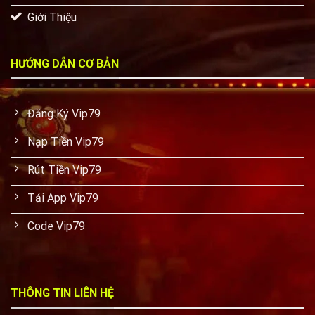
Giới Thiệu
HƯỚNG DẪN CƠ BẢN
Đăng Ký Vip79
Nạp Tiền Vip79
Rút Tiền Vip79
Tải App Vip79
Code Vip79
THÔNG TIN LIÊN HỆ