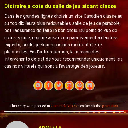
Distraire a cote du salle de jeu aidant classe
Dans les grandes lignes choisir un site Canadien classe au
au top dix leurs plus redoutables salle de jeu de parabole
est l’assurance de faire le bon choix. Du point de vue de
notre equipe, comme aussi, comparativement a d’autres
experts, seuls quelques casinos meritent d’etre
plebiscites. En d’autres termes, la mission des
intervenants de est de vous recommander uniquement les
casinos virtuels qui sont a l’avantage des joueurs.
This entry was posted in
Game Bài Vip79
. Bookmark the
permalink
.
ADMLNLX