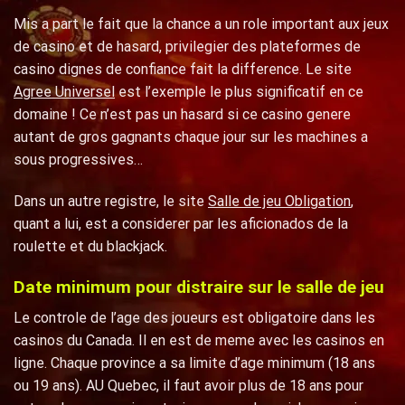
Mis a part le fait que la chance a un role important aux jeux
de casino et de hasard, privilegier des plateformes de
casino dignes de confiance fait la difference. Le site
Agree Universel
est l’exemple le plus significatif en ce
domaine ! Ce n’est pas un hasard si ce casino genere
autant de gros gagnants chaque jour sur les machines a
sous progressives…
Dans un autre registre, le site
Salle de jeu Obligation
,
quant a lui, est a considerer par les aficionados de la
roulette et du blackjack.
Date minimum pour distraire sur le salle de jeu
Le controle de l’age des joueurs est obligatoire dans les
casinos du Canada. Il en est de meme avec les casinos en
ligne. Chaque province a sa limite d’age minimum (18 ans
ou 19 ans). AU Quebec, il faut avoir plus de 18 ans pour