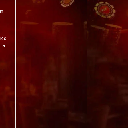
un
les
ier
l