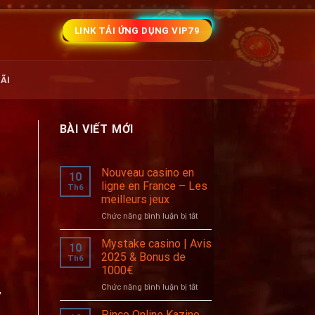
LINK TẢI ỨNG DỤNG VIP79
ÃI
BÀI VIẾT MỚI
Nouveau casino en
10
ligne en France – Les
Th6
meilleurs jeux
ở
Chức năng bình luận bị tắt
Nouveau
casino
Mystake casino | Avis
10
en
2025 & Bonus de
Th6
ligne
1000€
en
ở
Chức năng bình luận bị tắt
France
,
Mystake
–
casino
Les
Pinco Online Kazino