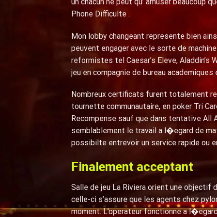
un chacun ne peut qu’ amuser beaucoup que
Phone Difficulte .
Mon lobby changeant represente bien ainsi h
peuvent engager avec le sorte de machine
reformistes tel Caesar’s Eleve, Aladdin’s W
jeu en compagnie de bureau academiques e
Nombreux certificats furent totalement ren
tournette communautaire, en poker Tri Car
Recompense sauf que dans tentative All Am
semblablement le travail a l�egard de mato
possibilte entrevoir un service rapide ou e
Finalement acceptant
Salle de jeu La Riviera orient une objecti
celle-ci s’assure que les agents chez pyl
moment. L’operateur fonctionne a l�egard 