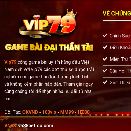
VỀ CHÚNG
Chính Sác
Điều Khoả
Miễn Trừ 
Vip79
cổng game bài uy tín hàng đầu Việt
Nam đến với vip79 các bet thủ sẽ được trải
Câu Hỏi T
nghiệm các game bài đổi thưởng kịch tính
Giới Thiệu
và không kém phần hấp dẫn. Tham gia ngay
cùng chúng tôi để nhận nhiều ưu đãi từ nhà
cái.
Đối Tác:
OKVND
-
100vip
-
MM99
-
HZ88
VN88
: vn88bet.co.com