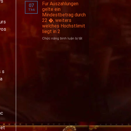
ws
olar
Казино
Fur Auszahlungen
07
–
gelte ein
Th6
Получай
Mindestbetrag durch
BONUS
22 �, weiters
urs
100%
welches Hochstlimit
+
vos
liegt in 2
250
бесплатных
ở
Chức năng bình luận bị tắt
вращений
Fur
Auszahlungen
gelte
ein
Mindestbetrag
durch
s s
22
�,
la
weiters
welches
Hochstlimit
liegt
in
2
nc
 et