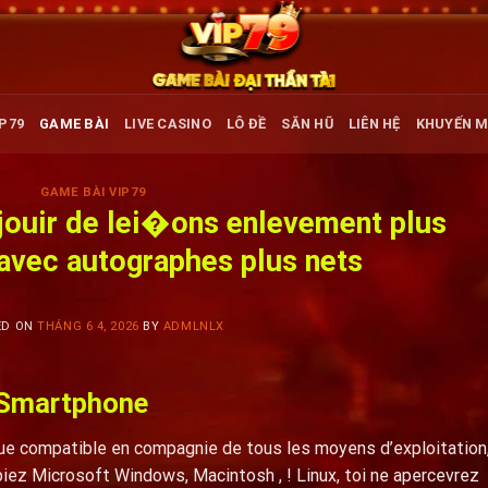
IP79
GAME BÀI
LIVE CASINO
LÔ ĐỀ
SĂN HŨ
LIÊN HỆ
KHUYẾN M
GAME BÀI VIP79
 jouir de lei�ons enlevement plus
avec autographes plus nets
ED ON
THÁNG 6 4, 2026
BY
ADMLNLX
a Smartphone
itue compatible en compagnie de tous les moyens d’exploitation
piez Microsoft Windows, Macintosh , ! Linux, toi ne apercevrez