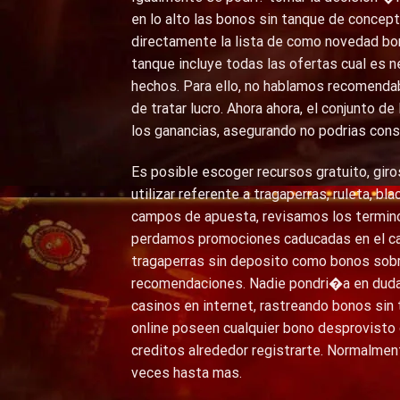
en lo alto las bonos sin tanque de concep
directamente la lista de como novedad bo
tanque incluye todas las ofertas cual es 
hechos. Para ello, no hablamos recomendab
de tratar lucro. Ahora ahora, el conjunto d
los ganancias, asegurando no podrias cons
Es posible escoger recursos gratuito, gir
utilizar referente a tragaperras, ruleta, b
campos de apuesta, revisamos los terminos
perdamos promociones caducadas en el cas
tragaperras sin deposito como bonos sobr
recomendaciones. Nadie pondri�a en duda 
casinos en internet, rastreando bonos si
online poseen cualquier bono desprovisto
creditos alrededor registrarte. Normalment
veces hasta mas.