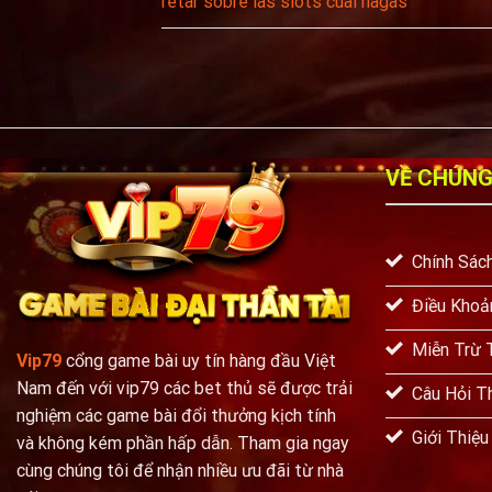
retar sobre las slots cual hagas
VỀ CHÚNG
Chính Sác
Điều Khoả
Miễn Trừ 
Vip79
cổng game bài uy tín hàng đầu Việt
Nam đến với vip79 các bet thủ sẽ được trải
Câu Hỏi T
nghiệm các game bài đổi thưởng kịch tính
Giới Thiệu
và không kém phần hấp dẫn. Tham gia ngay
cùng chúng tôi để nhận nhiều ưu đãi từ nhà