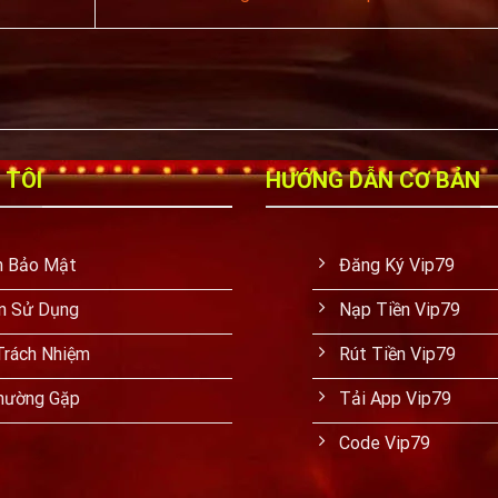
 TÔI
HƯỚNG DẪN CƠ BẢN
h Bảo Mật
Đăng Ký Vip79
n Sử Dụng
Nạp Tiền Vip79
Trách Nhiệm
Rút Tiền Vip79
hường Gặp
Tải App Vip79
Code Vip79