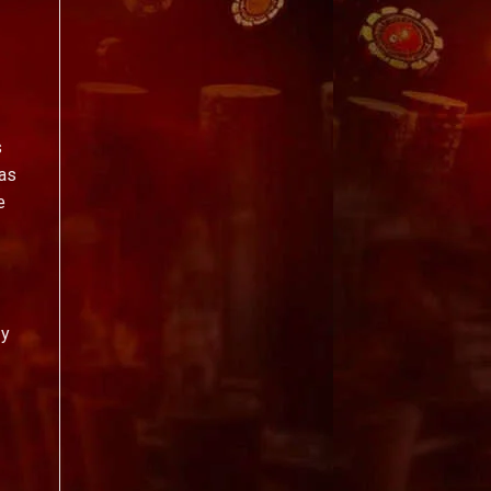
s
las
e
 y