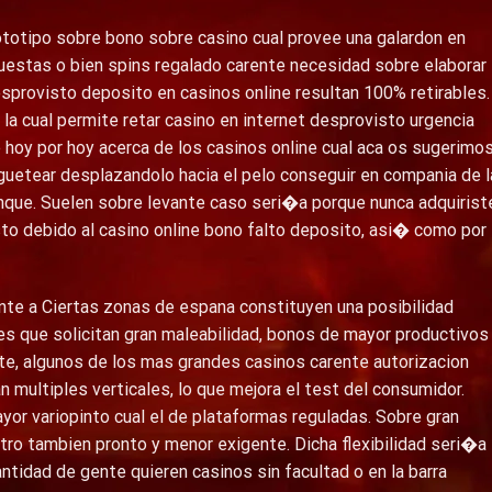
totipo sobre bono sobre casino cual provee una galardon en
uestas o bien spins regalado carente necesidad sobre elaborar
sprovisto deposito en casinos online resultan 100% retirables.
a cual permite retar casino en internet desprovisto urgencia
e hoy por hoy acerca de los casinos online cual aca os sugerimo
guetear desplazandolo hacia el pelo conseguir en compania de 
nque. Suelen sobre levante caso seri�a porque nunca adquirist
to debido al casino online bono falto deposito, asi� como por
nte a Ciertas zonas de espana constituyen una posibilidad
es que solicitan gran maleabilidad, bonos de mayor productivos
nte, algunos de los mas grandes casinos carente autorizacion
 multiples verticales, lo que mejora el test del consumidor.
r variopinto cual el de plataformas reguladas. Sobre gran
istro tambien pronto y menor exigente. Dicha flexibilidad seri�a
ntidad de gente quieren casinos sin facultad o en la barra