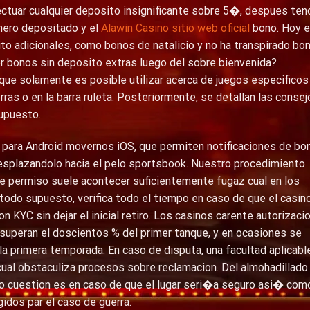
ctuar cualquier deposito insignificante sobre 5�, despues ten
inero depositado y el
Alawin Casino sitio web oficial
bono. Hoy 
ito adicionales, como bonos de natalicio y no ha transpirado bo
er bonos sin deposito extras luego del sobre bienvenida?
ue solamente es posible utilizar acerca de juegos especificos
ras o en la barra ruleta. Posteriormente, se detallan las consej
supuesto.
s para Android movernos iOS, que permiten notificaciones de bo
desplazandolo hacia el pelo sportsbook. Nuestro procedimiento
e permiso suele acontecer suficientemente fugaz cual en los
todo supuesto, verifica todo el tiempo en caso de que el casin
 KYC sin dejar el inicial retiro. Los casinos carente autorizaci
superan el doscientos % del primer tanque, y en ocasiones se
 la primera temporada. En caso de disputa, una facultad aplicabl
o cual obstaculiza procesos sobre reclamacion. Del almohadillado
ro cuestion es en caso de que el lugar seri�a seguro asi� com
dos par el caso de guerra.