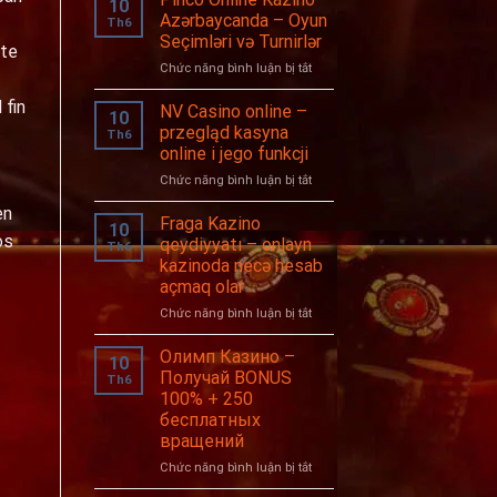
10
|
meilleurs
Azərbaycanda – Oyun
Th6
Avis
jeux
Seçimləri və Turnirlər
nte
2025
ở
Chức năng bình luận bị tắt
&
Pinco
Bonus
 fin
Online
de
NV Casino online –
10
Kazino
1000€
przegląd kasyna
Th6
Azərbaycanda
online i jego funkcji
–
ở
Chức năng bình luận bị tắt
Oyun
NV
Seçimləri
en
Casino
və
Fraga Kazino
10
online
Turnirlər
os
qeydiyyatı – onlayn
Th6
–
kazinoda necə hesab
przegląd
açmaq olar
kasyna
online
ở
Chức năng bình luận bị tắt
i
Fraga
jego
Kazino
Олимп Казино –
10
funkcji
qeydiyyatı
Получай BONUS
Th6
–
100% + 250
onlayn
бесплатных
kazinoda
вращений
necə
hesab
ở
Chức năng bình luận bị tắt
açmaq
Олимп