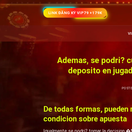
Skip
to
LINK ĐĂNG KÝ VIP79 +179K
content
V
Ademas, se podri? c
deposito en jugad
POST
De todas formas, pueden r
condicion sobre apuesta
Igualmente se podri? tomar la decision �