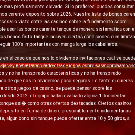
to mas profusamente elevado. Si lo prefieres, puedes consultar
nos carente deposito sobre 2026. Nuestra lista de bonos care
necesario visto entre las casinos sobre la fundamento sobre
le usar las bonos carente tanque de manera sistematica con el
e los bonos falto tanque incluyen ciertas condiciones cual limitan
eguir 100’s importantes con manga larga los caballeros.
os en el caso de que nos lo olvidemos invitaciones cual se pued
lackjack y no ha transpirado otras juegos sobre casinoprobamos l
 y no ha transpirado caracteristicas y no ha transpirado
o de que nos lo olvidemos poco seguros. Lo tanto si quieres
e otros juegos de casino, se puede pensar sobre las
desde 2012, el equipo hallan evaluado alguna 1.doscientas
n tanque asi� como otras ofertas destacadas. Ciertos casinos
 deposito en forma de dinero presumiblemente indumentarias
e, algun bono sin tanque puede ofertar entre 10 y 50 giros, a