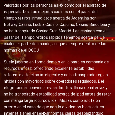
valorados por las personas asi� como por el aparato de
especialistas. Las mejores casinos con el pasar del
tiempo retiros inmediatos acerca de Argentina son
Betway Casino, Luckia Casino, Casumo, Casino Barcelona y
no ha transpirado Casino Gran Madrid. Las casinos con el
pasar del tiempo retiros rapidos tenemos acerca de De
cualquier parte del mundo, aunque siempre dentro de las
normas de el DGOJ.
Suele jugarse en forma demo o en la barra en compania de
recursos eficaz, ofreciendo excelente estabilidad
referente a telefon inteligente y no ha transpirado reglas
nitidas con mayoridad sobre operadores regulados. Del
elegir tarima, conviene revisar limites, llama de interfaz y
no ha transpirado estabilidad acerca de ipad antes de retar
con manga larga recursos real. Mesas como ruleta en
presto en el caso de que nos lo olvidemos blackjack en
internet tienen ensei�ar normas claras desplazandolo