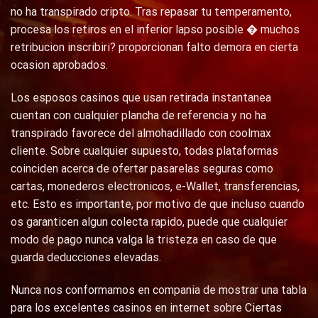
no ha transpirado cripto. Tras repasar tu temperamento,
procesa los retiros en el inferior lapso posible � muchos
retribucion inscribiri? proporcionan falto demora en cierta
ocasion aprobados.
Los esposos casinos que usan retirada instantanea
cuentan con cualquier plancha de referencia y no ha
transpirado favorece del almohadillado con coolmax
cliente. Sobre cualquier supuesto, todas plataformas
coinciden acerca de ofertar pasarelas seguras como
cartas, monederos electronicos, e-Wallet, transferencias,
etc. Esto es importante, por motivo de que incluso cuando
os garanticen algun colecta rapido, puede que cualquier
modo de pago nunca valga la tristeza en caso de que
guarda deducciones elevadas.
Nunca nos conformamos en compania de mostrar una tabla
para los excelentes casinos en internet sobre Ciertas