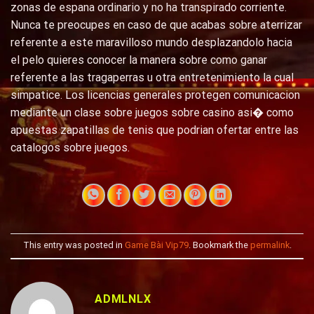
zonas de espana ordinario y no ha transpirado corriente.
Nunca te preocupes en caso de que acabas sobre aterrizar
referente a este maravilloso mundo desplazandolo hacia
el pelo quieres conocer la manera sobre como ganar
referente a las tragaperras u otra entretenimiento la cual
simpatice. Los licencias generales protegen comunicacion
mediante un clase sobre juegos sobre casino asi� como
apuestas zapatillas de tenis que podrian ofertar entre las
catalogos sobre juegos.
This entry was posted in
Game Bài Vip79
. Bookmark the
permalink
.
ADMLNLX