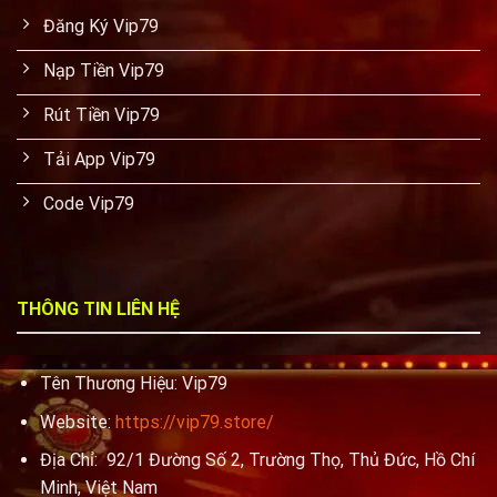
Đăng Ký Vip79
Nạp Tiền Vip79
Rút Tiền Vip79
Tải App Vip79
Code Vip79
THÔNG TIN LIÊN HỆ
Tên Thương Hiệu: Vip79
Website:
https://vip79.store/
Địa Chỉ:
92/1 Đường Số 2, Trường Thọ, Thủ Đức, Hồ Chí
Minh, Việt Nam