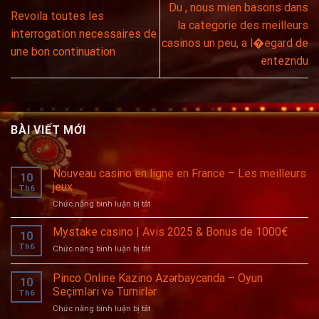
Du , nous mien basons dans
Revoila toutes les
la categorie des meilleurs
interrogation necessaires de
casinos un peu, a l�egard de
une bon continuation
entezndu
BÀI VIẾT MỚI
Nouveau casino en ligne en France – Les meilleurs
10
jeux
Th6
ở
Chức năng bình luận bị tắt
Nouveau
casino
Mystake casino | Avis 2025 & Bonus de 1000€
10
en
Th6
ở
Chức năng bình luận bị tắt
ligne
Mystake
en
casino
Pinco Online Kazino Azərbaycanda – Oyun
France
10
|
–
Seçimləri və Turnirlər
Th6
Avis
Les
ở
Chức năng bình luận bị tắt
2025
meilleurs