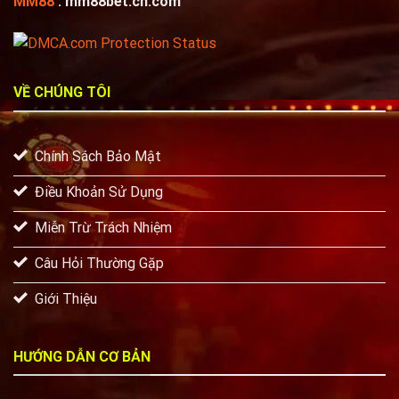
MM88
: mm88bet.cn.com
VỀ CHÚNG TÔI
Chính Sách Bảo Mật
Điều Khoản Sử Dụng
Miễn Trừ Trách Nhiệm
Câu Hỏi Thường Gặp
Giới Thiệu
HƯỚNG DẪN CƠ BẢN