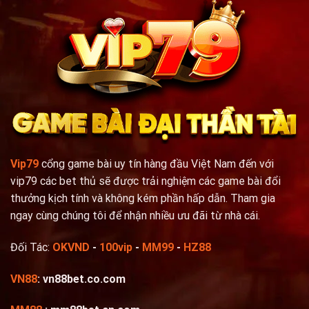
�,
weiters
welches
Hochstlimit
liegt
in
2
Vip79
cổng game bài uy tín hàng đầu Việt Nam đến với
vip79 các bet thủ sẽ được trải nghiệm các game bài đổi
thưởng kịch tính và không kém phần hấp dẫn. Tham gia
ngay cùng chúng tôi để nhận nhiều ưu đãi từ nhà cái.
Đối Tác:
OKVND
-
100vip
-
MM99
-
HZ88
VN88
: vn88bet.co.com