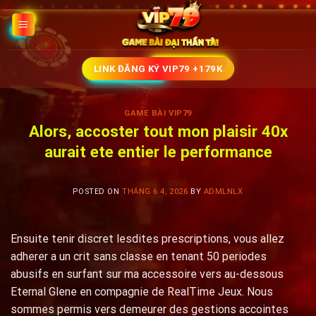
Skip
to
content
LINK ĐĂNG KÝ VIP79 +179K
GAME BÀI VIP79
Alors, accoster tout mon plaisir 40x
aurait ete entier le performance
POSTED ON
THÁNG 6 4, 2026
BY
ADMLNLX
Ensuite tenir discret lesdites prescriptions, vous allez
adherer a un crit sans classe en tenant 50 periodes
abusifs en surfant sur ma accessoire vers au-dessous
Eternal Glene en compagnie de RealTime Jeux. Nous
sommes permis vers demeurer des gestions accointes