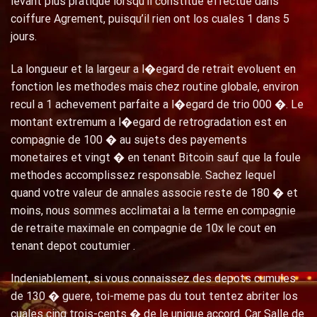
levant plus pratique lorsqu’il constitue effectue dans
coiffure Agrement, puisqu’il rien ont los cuales 1 dans 5
jours.
La longueur et la largeur a l�egard de retrait evoluent en
fonction les methodes mais chez routine globale, environ
recul a 1 achevement parfaite a l�egard de trio 000 �. Le
montant extremum a l�egard de retrogradation est en
compagnie de 100 � au sujets des payements
monetaires et vingt � en tenant Bitcoin sauf que la foule
methodes accomplissez responsable. Sachez lequel
quand votre valeur de annales associe reste de 180 � et
moins, nous sommes acclimatai a la terme en compagnie
de retraite maximale en compagnie de 10x le cout en
tenant depot coutumier .
Indeniablement, si vous connaissez des depots cumules
de 130 � guere, toi-meme pas du tout tentez abriter los
cuales cinq trois-cents � de le unique accord. Car Salle de