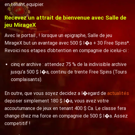
en tenant equipier.
Recevez un attrait de bienvenue avec Salle de
jeu MirageX
Avec le portail , ! lorsque un epigraphe, Salle de jeu
MirageX but un avantage avec 500 $ I�a + 30 Free Spins*.
Revoici nos etapes d’obtention en compagnie de icelui-ci :
cinq er archive : attendez 75 % de la indivisible archive
jusqu’a 500 $ I�a, continu de trente Free Spins (Tours
complaisants).
En outre, que vous soyez decidez a l�egard de
actualités
deposer simplement 180 $ I�a, vous avez votre
accoutumance de jeux en tenant 400 $ Ca. Le classe fera
change chez ma force en compagnie de 500 $ I�a. Assez
competitif !