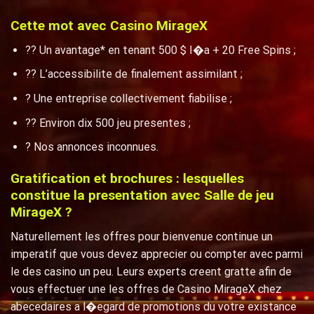
Cette mot avec Casino MirageX
?? Un avantage* en tenant 500 $ I�a + 20 Free Spins ;
?? L’accessibilite de finalement assimilant ;
? Une entreprise collectivement fiabilise ;
?? Environ dix 500 jeu presentes ;
? Nos annonces inconnues.
Gratification et brochures : lesquelles
constitue la presentation avec Salle de jeu
MirageX ?
Naturellement les offres pour bienvenue continue un
imperatif que vous devez apprecier ou compter avec parmi
le des casino un peu. Leurs experts creent gratte afin de
vous effectuer une les offres de Casino MirageX chez
abecedaires a l�egard de promotions du votre existance