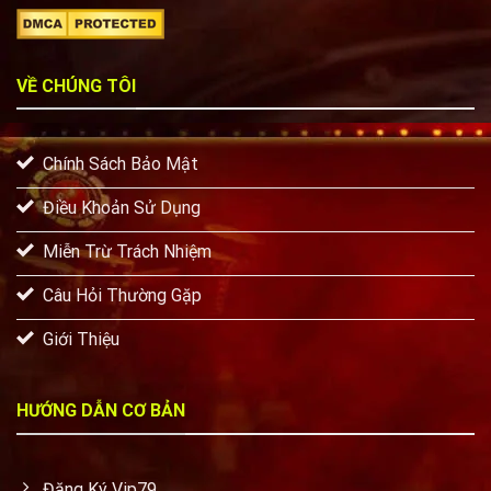
VỀ CHÚNG TÔI
Chính Sách Bảo Mật
Điều Khoản Sử Dụng
Miễn Trừ Trách Nhiệm
Câu Hỏi Thường Gặp
Giới Thiệu
HƯỚNG DẪN CƠ BẢN
Đăng Ký Vip79