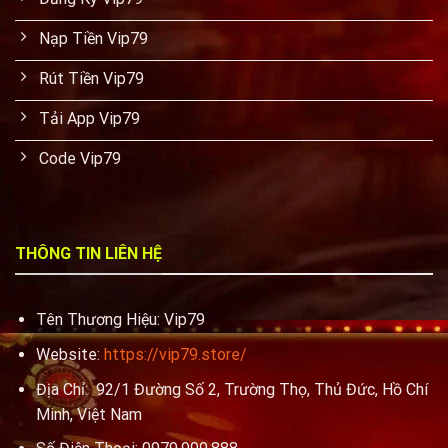
Nạp Tiền Vip79
Rút Tiền Vip79
Tải App Vip79
Code Vip79
THÔNG TIN LIÊN HỆ
Tên Thương Hiệu: Vip79
Website:
https://vip79.store/
Địa Chỉ:
92/1 Đường Số 2, Trường Thọ, Thủ Đức, Hồ Chí
Minh, Việt Nam