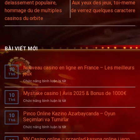
delassement populaire,
Aux yeux des jeux, toi-meme
hommage du de multiples
de verrez quelques caractere
casinos du orbite
BÀI VIẾT MỚI
Nouveau casino en ligne en France – Les meilleurs
10
jeux
Th6
ở
Chức năng bình luận bị tắt
Nouveau
casino
Mystake casino | Avis 2025 & Bonus de 1000€
10
en
Th6
ở
Chức năng bình luận bị tắt
ligne
Mystake
en
casino
Pinco Online Kazino Azərbaycanda – Oyun
France
10
|
–
Seçimləri və Turnirlər
Th6
Avis
Les
ở
Chức năng bình luận bị tắt
2025
meilleurs
Pinco
&
jeux
Online
Bonus
NV Casino online – przegląd kasyna online i jego