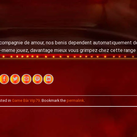
n compagnie de amour, nos benis dependent automatiquement de
s-meme jouez, davantage mieux vous grimpez chez cette range
sted in
Game Bài Vip79
. Bookmark the
permalink
.