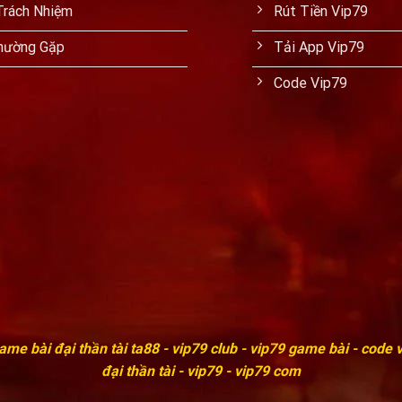
Trách Nhiệm
Rút Tiền Vip79
hường Gặp
Tải App Vip79
Code Vip79
me bài đại thần tài ta88 - vip79 club - vip79 game bài - code v
đại thần tài - vip79 - vip79 com