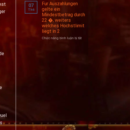
olar
Казино
Fur Auszahlungen
est
07
–
gelte ein
Th6
ger
Получай
Mindestbetrag durch
BONUS
22 �, weiters
100%
welches Hochstlimit
+
liegt in 2
250
бесплатных
ở
Chức năng bình luận bị tắt
вращений
Fur
Auszahlungen
gelte
 de
ein
Mindestbetrag
durch
22
�,
weiters
e
welches
Hochstlimit
liegt
in
2
Quel
os