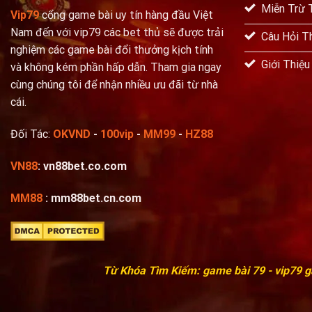
Miễn Trừ 
Vip79
cổng game bài uy tín hàng đầu Việt
Nam đến với vip79 các bet thủ sẽ được trải
Câu Hỏi T
nghiệm các game bài đổi thưởng kịch tính
Giới Thiệu
và không kém phần hấp dẫn. Tham gia ngay
cùng chúng tôi để nhận nhiều ưu đãi từ nhà
cái.
Đối Tác:
OKVND
-
100vip
-
MM99
-
HZ88
VN88
: vn88bet.co.com
MM88
: mm88bet.cn.com
Từ Khóa Tìm Kiếm:
game bài 79 - vip79 ga