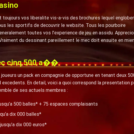
Casino
t toujours vos liberalite vis-a-vis des brochures lequel englobe
ous les sportifs de decouvrir le website. Tous les pourboire
generalement toutes vos l’experience de jeu en assidu. Appreci
Vraiment du dessinant pareillement le mec doit ensuite en mie
avec cinq 500 a��
s joueurs un pack en compagnie de opportune en tenant deux 50
l excedents. En detail, voici a quoi correspond la presentation 
semble de ses actuels membres :
 jusqu’a 500 balles* + 75 espaces complaisants
qu’a dix 000 balles*
jusqu’a dix 000 euros*