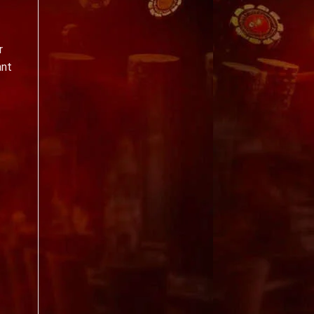
r
ant