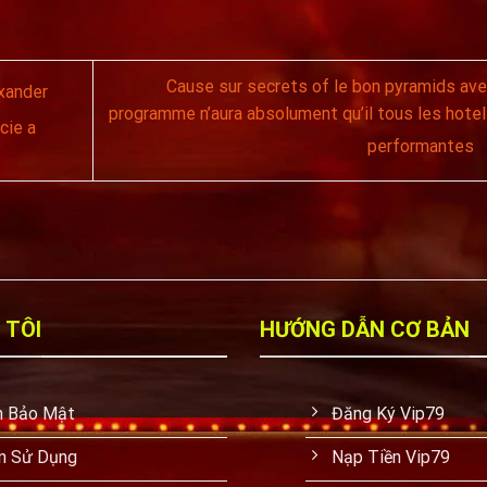
Cause sur secrets of le bon pyramids ave
xander
programme n’aura absolument qu’il tous les hotels
cie a
performantes
 TÔI
HƯỚNG DẪN CƠ BẢN
h Bảo Mật
Đăng Ký Vip79
n Sử Dụng
Nạp Tiền Vip79