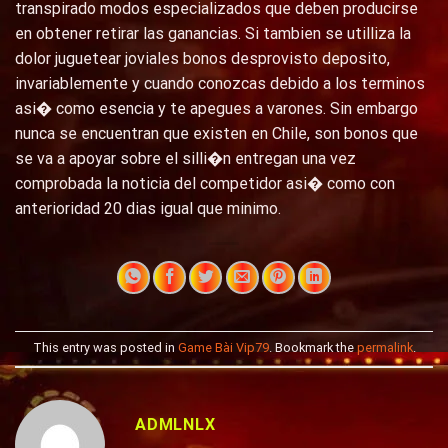
transpirado modos especializados que deben producirse
en obtener retirar las ganancias. Si tambien se utilliza la
dolor juguetear joviales bonos desprovisto deposito,
invariablemente y cuando conozcas debido a los terminos
asi� como esencia y te apegues a varones. Sin embargo
nunca se encuentran que existen en Chile, son bonos que
se va a apoyar sobre el silli�n entregan una vez
comprobada la noticia del competidor asi� como con
anterioridad 20 dias igual que minimo.
This entry was posted in
Game Bài Vip79
. Bookmark the
permalink
.
ADMLNLX