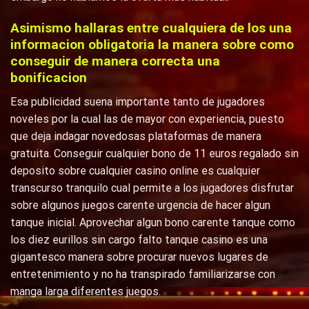
Asimismo hallaras entre cualquiera de los una
informacion obligatoria la manera sobre como
conseguir de manera correcta una
bonificacion
Esa publicidad suena importante tanto de jugadores
noveles por la cual las de mayor con experiencia, puesto
que deja indagar novedosas plataformas de manera
gratuita. Conseguir cualquier bono de 11 euros regalado sin
deposito sobre cualquier casino online es cualquier
transcurso tranquilo cual permite a los jugadores disfrutar
sobre algunos juegos carente urgencia de hacer algun
tanque inicial. Aprovechar algun bono carente tanque como
los diez eurillos sin cargo falto tanque casino es una
gigantesco manera sobre procurar nuevos lugares de
entretenimiento y no ha transpirado familiarizarse con
manga larga diferentes juegos.