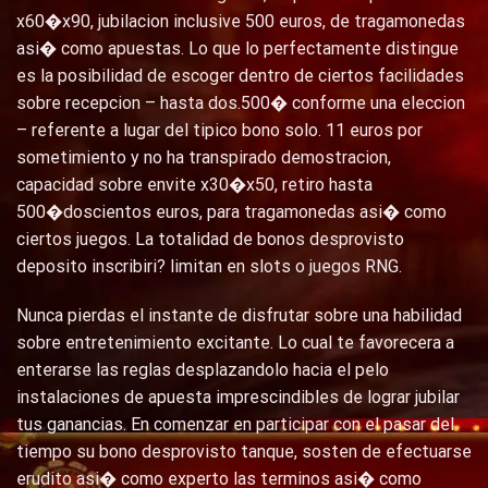
x60�x90, jubilacion inclusive 500 euros, de tragamonedas
asi� como apuestas. Lo que lo perfectamente distingue
es la posibilidad de escoger dentro de ciertos facilidades
sobre recepcion – hasta dos.500� conforme una eleccion
– referente a lugar del tipico bono solo. 11 euros por
sometimiento y no ha transpirado demostracion,
capacidad sobre envite x30�x50, retiro hasta
500�doscientos euros, para tragamonedas asi� como
ciertos juegos. La totalidad de bonos desprovisto
deposito inscribiri? limitan en slots o juegos RNG.
Nunca pierdas el instante de disfrutar sobre una habilidad
sobre entretenimiento excitante. Lo cual te favorecera a
enterarse las reglas desplazandolo hacia el pelo
instalaciones de apuesta imprescindibles de lograr jubilar
tus ganancias. En comenzar en participar con el pasar del
tiempo su bono desprovisto tanque, sosten de efectuarse
erudito asi� como experto las terminos asi� como