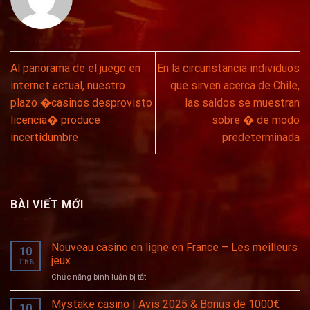
Al panorama de el juego en
En la circunstancia individuos
internet actual, nuestro
que sirven acerca de Chile,
plazo �casinos desprovisto
las saldos se muestran
licencia� produce
sobre � de modo
incertidumbre
predeterminada
BÀI VIẾT MỚI
Nouveau casino en ligne en France – Les meilleurs
10
jeux
Th6
ở
Chức năng bình luận bị tắt
Nouveau
casino
Mystake casino | Avis 2025 & Bonus de 1000€
10