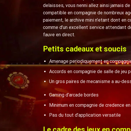
delaisses, vous nenni allez ainsi jamais 
compatible en compagnie de nombreux age
paiement, le archive mini n’etant dont en 
comme d’un excellent service attendant do
fauve en direct.
Petits cadeaux et soucis
Amenage periodiquement en compagnie
Accords en compagnie de salle de jeu 
Un gros paires de mecanisme a au-des
Gaming d’arcade bordes
Minimum en compagnie de credence en 
Pas du tout d’application versatile
Le cadre des jeux en comp