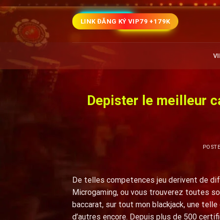
Skip
to
LINK ĐĂNG KÝ VIP79 +179K
content
V
Depister le meilleur c
POST
De telles competences jeu derivent de d
Microgaming, ou vous trouverez toutes so
baccarat, sur tout mon blackjack, une telle
d’autres encore. Depuis plus de 500 certif