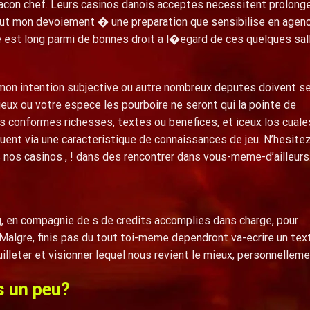
acon chef. Leurs casinos danois acceptes necessitent prolong
out mon devoiement � une preparation que sensibilise en agen
e est long parmi de bonnes droit a l�egard de ces quelques sal
 mon intention subjective ou autre nombreux deputes doivent s
eux ou votre espece les pourboire ne seront qui la pointe de
es conformes richesses, textes ou benefices, et iceux los cuale
ent via une caracteristique de connaissances de jeu. N’hesite
 nos casinos , ! dans des rencontrer dans vous-meme-d’ailleurs
ng, en compagnie de s de credits accomplies dans charge, pour
Malgre, finis pas du tout toi-meme dependront va-ecrire un tex
euilleter et visionner lequel nous revient le mieux, personnelleme
s un peu?