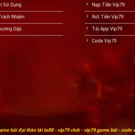
n Sử Dụng
Nạp Tiền Vip79
Trách Nhiệm
Rút Tiền Vip79
hường Gặp
Tải App Vip79
Code Vip79
me bài đại thần tài ta88 - vip79 club - vip79 game bài - code v