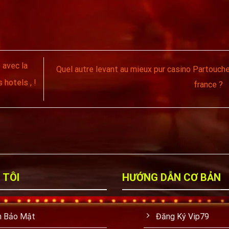
 avec la
Quel autre levant au mieux pur casino Partouch
 hotels , !
france ?
 TÔI
HƯỚNG DẪN CƠ BẢN
h Bảo Mật
Đăng Ký Vip79