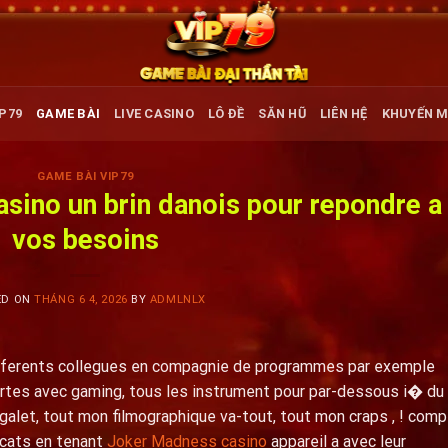
IP79
GAME BÀI
LIVE CASINO
LÔ ĐỀ
SĂN HŨ
LIÊN HỆ
KHUYẾN M
GAME BÀI VIP79
asino un brin danois pour repondre a
vos besoins
ED ON
THÁNG 6 4, 2026
BY
ADMLNLX
ifferents collegues en compagnie de programmes par exemple
rtes avec gaming, tous les instrument pour par-dessous i� du
 galet, tout mon filmographique va-tout, tout mon craps , ! comp
icats en tenant
Joker Madness casino
appareil a avec leur