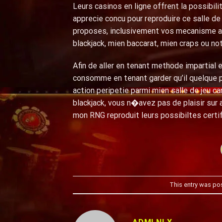
Leurs casinos en ligne offrent la possibi
apprecie concu pour reproduire ce salle de
proposes, inclusivement vos mecanisme a d
blackjack, mien baccarat, mien craps ou no
Afin de aller en tenant methode impartial
consomme en tenant garder qu’il quelque p
action peripetie parmi mien salle de jeu ca
blackjack, vous n�avez pas de plaisir sur
mon RNG reproduit leurs possibiltes certif
This entry was po