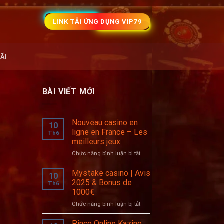
LINK TẢI ỨNG DỤNG VIP79
ÃI
BÀI VIẾT MỚI
Nouveau casino en
10
ligne en France – Les
Th6
meilleurs jeux
ở
Chức năng bình luận bị tắt
Nouveau
casino
Mystake casino | Avis
10
en
2025 & Bonus de
Th6
ligne
1000€
en
ở
Chức năng bình luận bị tắt
France
Mystake
–
casino
Les
Pinco Online Kazino