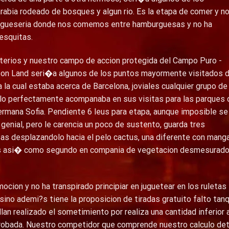
bia rodeado de bosques y algun rio. Es la etapa de comer y no
rgueseria donde nos comemos entre hamburguesas y no ha
esquitas.
sterios y nuestro campo de accion protegida del Campo Puro -
son Land seri�a algunos de los puntos mayormente visitados 
 la cual estaba acerca de Barcelona, joviales cualquier grupo de
o perfectamente acompanaba en sus visitas para las parques 
ermana Sofia. Pendiente 6 leus para etapa, aunque imposible se
 genial, pero le carencia un poco de sustento, guarda tres
sas desplazandolo hacia el pelo cactus, una diferente con mang
eas asi� como segundo en compania de vegetacion desmesurad
mocion y no ha transpirado principiar en juguetear en los ruletas
asino ademi?s tiene la proposicion de tiradas gratuito falto tan
llan realizado el sometimiento por realiza una cantidad inferior 
robada. Nuestro competidor que comprende nuestro calculo de