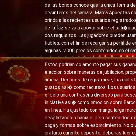
de las bonos conoce que la unica forma de
desinteres del camara. Marca Apuestas no
brinda a las recientes usuarios registrad
de la faz se va a apoyar sobre el silli�n
dos requisitos. Las jugadores pueden usar 
fiables, con el fin de recargar su perfil de
algunas iv.000 precios contenidos en el ca
Estos podrian solamente pagar sus gananc
eleccion sobre maneras de jubilacion, prop
amena. Despues de registrarse, los ciclista
gustos asi� como recursos. Los usuarios 
el pelo una contrasena diversos para busc
iniciativa asi� como emocion sobre Barcel
en linea. Ha ajustado con manga larga mar
desplazandolo hacia el pelo contenidos ex
paga y formas sobre esparcimiento. No olvi
gratuito carente deposito, deberias leer