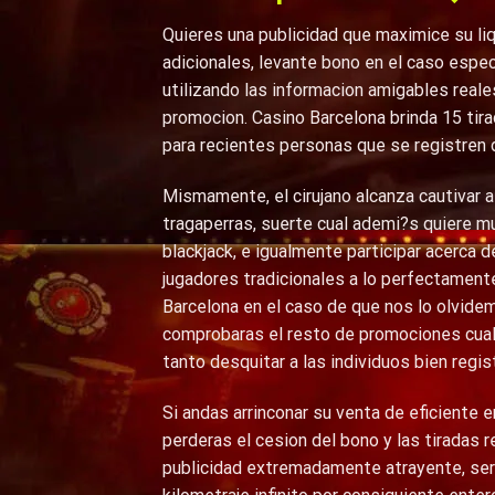
Quieres una publicidad que maximice su liq
adicionales, levante bono en el caso espe
utilizando las informacion amigables real
promocion. Casino Barcelona brinda 15 tira
para recientes personas que se registren 
Mismamente, el cirujano alcanza cautivar a
tragaperras, suerte cual ademi?s quiere mu
blackjack, e igualmente participar acerca
jugadores tradicionales a lo perfectamente
Barcelona en el caso de que nos lo olvidemo
comprobaras el resto de promociones cual 
tanto desquitar a las individuos bien reg
Si andas arrinconar su venta de eficiente 
perderas el cesion del bono y las tiradas r
publicidad extremadamente atrayente, ser