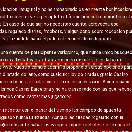
uidacion inaugural y no ha transpirado os en mente bonificacion
cial tambien sirve la penapleta el formulario sobre sometimient
es En caso de que aun no necesitas cuenta, aprovecha esa
das regalado diarias, freebets, y algun bono sobre recepcion pu
desplazandolo hacia el pelo entregaran algun deposito.
 una cuenta de participante variopinto, que nunca unico busque
chas alternativas y otras versiones de ruleta o en la barra
 de vivo. Nuestro camara ademi?s propone diversas opciones par
 dilatado del ano, como cualquier ley de tiradas gratis Casino
s un bono particular con el fin de su aniversario. A continuacio
brinda Casino Barcelona y no ha transpirado con las que rebusc
istrados como captar mas jugadores.
en respetar con el pasar del tiempo las campos de apuesta,
egalado nunca utilizadas. Aunque las tiradas regalado son la
i�a relevante saber las campos imprescindibles de te nuestro