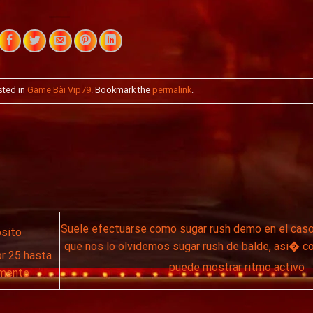
sted in
Game Bài Vip79
. Bookmark the
permalink
.
Suele efectuarse como sugar rush demo en el cas
osito
que nos lo olvidemos sugar rush de balde, asi� 
r 25 hasta
puede mostrar ritmo activo
amente