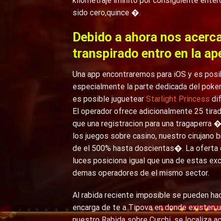
kilometraje infinito por consiguiente ente
sido cero,quince �.
Debido a ahora nos acerc
transpirado entro en la ap
Una app encontraremos para iOS y es posib
especialmente la parte dedicada del poker
es posible juguetear
Starlight Princess
dif
El operador ofrece adicionalmente 25 tira
que una registracion para una tragaperr
los juegos sobre casino, nuestro cirujano 
de el 500% hasta doscientas�. La oferta 
luces posiciona igual que una de estas ex
demas operadores de el mismo sector.
Al rabida reciente imposible se pueden hac
encarga de te a Tipova en donde existen 
nuestro Rabida sobre Curchi, se localiza a