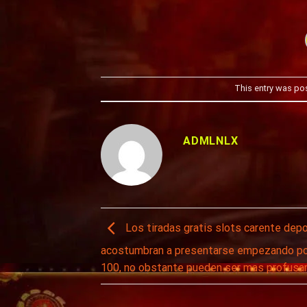
This entry was po
ADMLNLX
Los tiradas gratis slots carente dep
acostumbran a presentarse empezando po
100, no obstante pueden ser mas profus