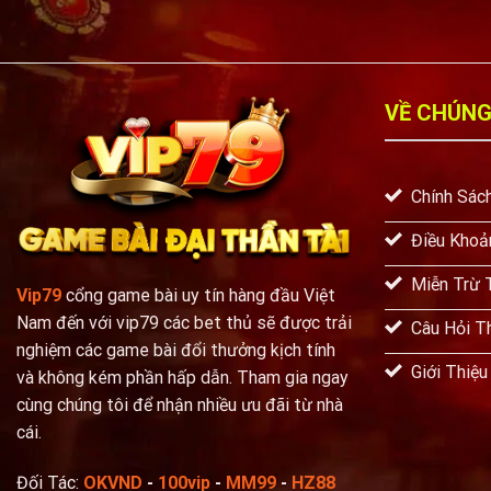
VỀ CHÚNG
Chính Sác
Điều Khoả
Miễn Trừ 
Vip79
cổng game bài uy tín hàng đầu Việt
Nam đến với vip79 các bet thủ sẽ được trải
Câu Hỏi T
nghiệm các game bài đổi thưởng kịch tính
Giới Thiệu
và không kém phần hấp dẫn. Tham gia ngay
cùng chúng tôi để nhận nhiều ưu đãi từ nhà
cái.
Đối Tác:
OKVND
-
100vip
-
MM99
-
HZ88