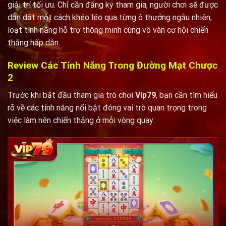
giải trí tối ưu. Chỉ cần đăng ký tham gia, người chơi sẽ được
dẫn dắt một cách khéo léo qua từng ô thưởng ngẫu nhiên,
loạt tính năng hỗ trợ thông minh cùng vô vàn cơ hội chiến
thắng hấp dẫn.
Review Các Tính Năng Trong Đường Mạt Chược
2
Trước khi bắt đầu tham gia trò chơi
Vip79
, bạn cần tìm hiểu
rõ về các tính năng nổi bật đóng vai trò quan trọng trong
việc làm nên chiến thắng ở mỗi vòng quay: