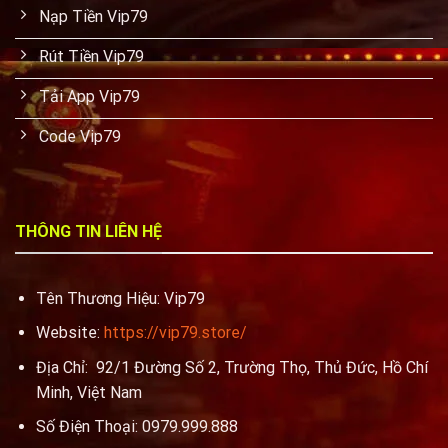
Nạp Tiền Vip79
Rút Tiền Vip79
Tải App Vip79
Code Vip79
THÔNG TIN LIÊN HỆ
Tên Thương Hiệu: Vip79
Website:
https://vip79.store/
Địa Chỉ:
92/1 Đường Số 2, Trường Thọ, Thủ Đức, Hồ Chí
Minh, Việt Nam
Số Điện Thoại: 0979.999.888