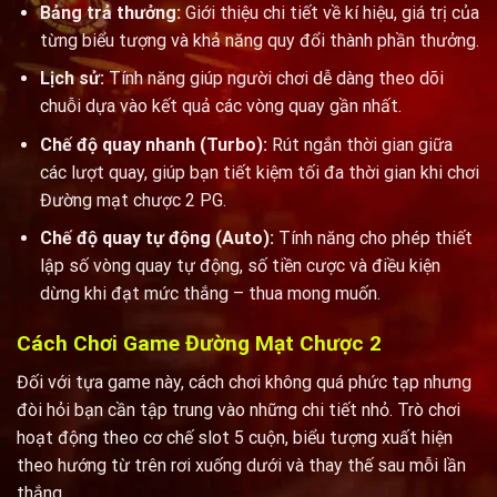
Bảng trả thưởng:
Giới thiệu chi tiết về kí hiệu, giá trị của
từng biểu tượng và khả năng quy đổi thành phần thưởng.
Lịch sử:
Tính năng giúp người chơi dễ dàng theo dõi
chuỗi dựa vào kết quả các vòng quay gần nhất.
Chế độ quay nhanh (Turbo):
Rút ngắn thời gian giữa
các lượt quay, giúp bạn tiết kiệm tối đa thời gian khi chơi
Đường mạt chược 2 PG.
Chế độ quay tự động (Auto):
Tính năng cho phép thiết
lập số vòng quay tự động, số tiền cược và điều kiện
dừng khi đạt mức thắng – thua mong muốn.
Cách Chơi Game Đường Mạt Chược 2
Đối với tựa game này, cách chơi không quá phức tạp nhưng
đòi hỏi bạn cần tập trung vào những chi tiết nhỏ. Trò chơi
hoạt động theo cơ chế slot 5 cuộn, biểu tượng xuất hiện
theo hướng từ trên rơi xuống dưới và thay thế sau mỗi lần
thắng.