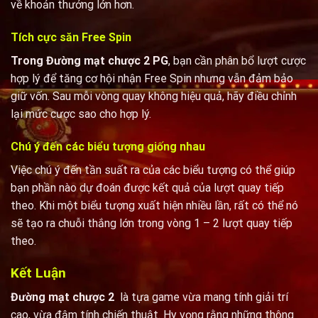
về khoản thưởng lớn hơn.
Tích cực săn Free Spin
Trong Đường mạt chược 2 PG
, bạn cần phân bổ lượt cược
hợp lý để tăng cơ hội nhận Free Spin nhưng vẫn đảm bảo
giữ vốn. Sau mỗi vòng quay không hiệu quả, hãy điều chỉnh
lại mức cược sao cho hợp lý.
Chú ý đến các biểu tượng giống nhau
Việc chú ý đến tần suất ra của các biểu tượng có thể giúp
bạn phần nào dự đoán được kết quả của lượt quay tiếp
theo. Khi một biểu tượng xuất hiện nhiều lần, rất có thể nó
sẽ tạo ra chuỗi thắng lớn trong vòng 1 – 2 lượt quay tiếp
theo.
Kết Luận
Đường mạt chược 2
là tựa game vừa mang tính giải trí
cao, vừa đậm tính chiến thuật. Hy vọng rằng những thông