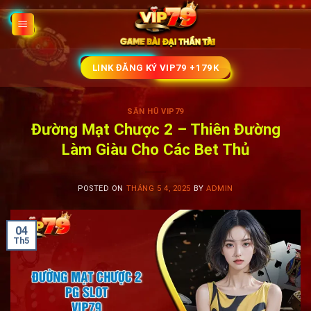
Skip
to
content
LINK ĐĂNG KÝ VIP79 +179K
SĂN HŨ VIP79
Đường Mạt Chược 2 – Thiên Đường
Làm Giàu Cho Các Bet Thủ
POSTED ON
THÁNG 5 4, 2025
BY
ADMIN
04
Th5