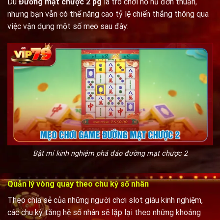
Dù
Đường mạt chược 2 pg
là trò chơi nổ hũ đơn thuần,
nhưng bạn vẫn có thể nâng cao tỷ lệ chiến thắng thông qua
việc vận dụng một số mẹo sau đây:
Bật mí kinh nghiệm phá đảo đường mạt chược 2
Quản lý vòng quay theo chu kỳ số nhân
Theo chia sẻ của những người chơi slot giàu kinh nghiệm,
các chu kỳ tăng hệ số nhân sẽ lặp lại theo những khoảng