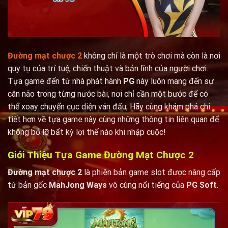
Đường mạt chược 2
không chỉ là một trò chơi mà còn là nơi
quy tụ của trí tuệ, chiến thuật và bản lĩnh của người chơi.
Tựa game đến từ nhà phát hành
PG
này luôn mang đến sự
cân não trong từng nước bài, nơi chỉ cần một bước để có
thể xoay chuyển cục diện ván đấu,
Hãy cùng khám phá chi
tiết hơn về tựa game này cùng những thông tin liên quan để
không bỏ lỡ bất kỳ lợi thế nào khi nhập cuộc!
Giới Thiệu Tựa Game Đường Mạt Chược 2
Đường mạt chược 2
là phiên bản game slot được nâng cấp
từ bản gốc
MahJong Ways
vô cùng nổi tiếng của
PG Soft
.