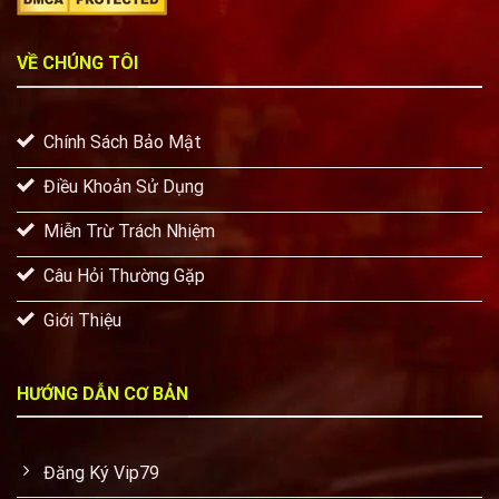
VỀ CHÚNG TÔI
Chính Sách Bảo Mật
Điều Khoản Sử Dụng
Miễn Trừ Trách Nhiệm
Câu Hỏi Thường Gặp
Giới Thiệu
HƯỚNG DẪN CƠ BẢN
Đăng Ký Vip79