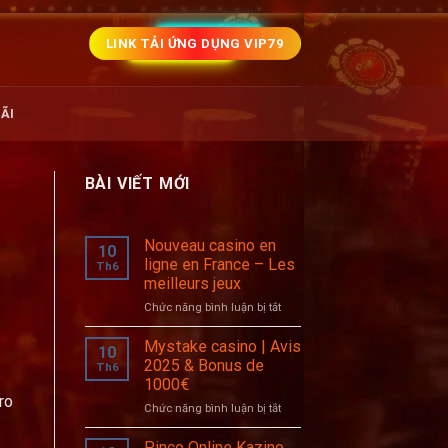
LINK TẢI ỨNG DỤNG VIP79
ÃI
BÀI VIẾT MỚI
Nouveau casino en
10
ligne en France – Les
Th6
meilleurs jeux
ở
Chức năng bình luận bị tắt
Nouveau
casino
Mystake casino | Avis
10
en
2025 & Bonus de
Th6
ligne
1000€
en
ro
ở
Chức năng bình luận bị tắt
France
Mystake
–
casino
Les
Pinco Online Kazino