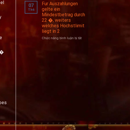
olar
el
Казино
Fur Auszahlungen
07
–
gelte ein
Th6
Получай
Mindestbetrag durch
y
BONUS
22 �, weiters
100%
welches Hochstlimit
+
liegt in 2
250
бесплатных
e
ở
Chức năng bình luận bị tắt
вращений
Fur
Auszahlungen
0�
gelte
ein
Mindestbetrag
durch
22
�,
weiters
welches
Hochstlimit
liegt
ebes
in
2