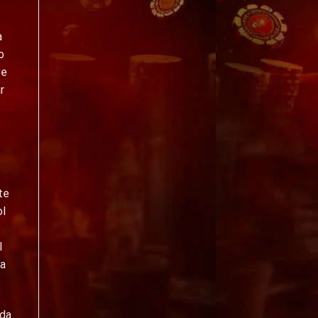
a
o
ve
r
te
ol
l
ta
ida