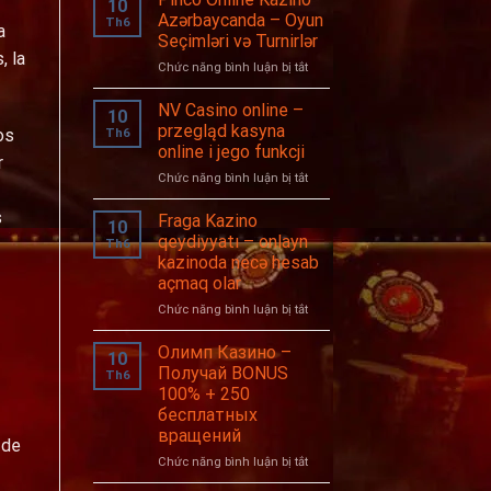
10
|
meilleurs
Azərbaycanda – Oyun
Th6
a
Avis
jeux
Seçimləri və Turnirlər
2025
, la
ở
Chức năng bình luận bị tắt
&
Pinco
Bonus
Online
de
NV Casino online –
10
Kazino
1000€
przegląd kasyna
os
Th6
Azərbaycanda
online i jego funkcji
–
r
ở
Chức năng bình luận bị tắt
Oyun
NV
Seçimləri
Casino
s
və
Fraga Kazino
10
online
Turnirlər
qeydiyyatı – onlayn
Th6
–
kazinoda necə hesab
przegląd
açmaq olar
kasyna
online
ở
Chức năng bình luận bị tắt
i
Fraga
jego
Kazino
Олимп Казино –
10
funkcji
qeydiyyatı
Получай BONUS
Th6
–
100% + 250
onlayn
бесплатных
kazinoda
вращений
necə
 de
hesab
ở
Chức năng bình luận bị tắt
açmaq
Олимп