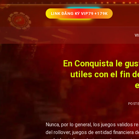
Skip
to
LINK ĐĂNG KÝ VIP79 +179K
content
V
En Conquista le gu
utiles con el fin 
e
POST
Nunca, por lo general, los juegos validos r
del rollover; juegos de entidad financiera 