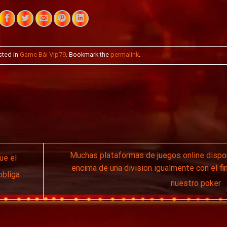
sted in
Game Bài Vip79
. Bookmark the
permalink
.
Muchas plataformas de juegos online disp
ue el
encima de una division igualmente con el fi
obliga
nuestro poker