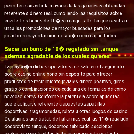
permiten convertir la mayoria de las ganancias obtenidas
referente a dinero real, cumpliendo las requisitos sobre
envite. Los bonos de 10� sin cargo falto tanque resultan
unas las promociones de mayor buscadas para los
jugadores mayoritariamente asi� como capacitados.
Sacar un bono de 10� regalado sin tanque
ademas agradable de los cuales quieres
La mayori�a dichos operadores se sale en el segmento
sobre casino online bono sin deposito para ofrecer
productos de recibimiento joviales dinero positivo, giros
gratis o combinaciones de cada una de formulas de como
novedad seres. Conforme la parentela sobre apuestas,
suele aplicarse referente a apuestas zapatillas
deportivas, tragamonedas, ruleta u otras juegos de casino.
De algunos que tratab de hallar mas cual las 11� regalado
desprovisto tanque, debemos fabricado secciones
exclusivas que facilitan hallar una propuesta perfecta.