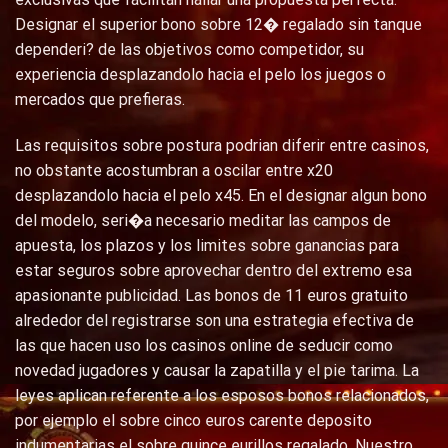
Designar el superior bono sobre 12� regalado sin tanque
dependeri? de las objetivos como competidor, su
experiencia desplazandolo hacia el pelo los juegos o
mercados que prefieras.
Las requisitos sobre postura podrian diferir entre casinos,
no obstante acostumbran a oscilar entre x20
desplazandolo hacia el pelo x45. En el designar algun bono
del modelo, seri�a necesario meditar las campos de
apuesta, los plazos y los limites sobre ganancias para
estar seguros sobre aprovechar dentro del extremo esa
apasionante publicidad. Las bonos de 11 euros gratuito
alrededor del registrarse son una estrategia efectiva de
las que hacen uso los casinos online de seducir como
novedad jugadores y causar la zapatilla y el pie tarima. La
leyes aplican referente a los esposos bonos relacionados,
por ejemplo el sobre cinco euros carente deposito
indumentarias el sobre quince eurillos regalado. Nuestro