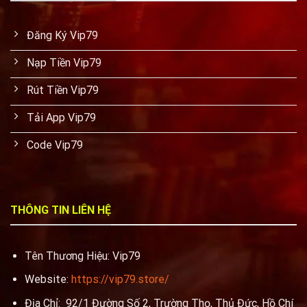
Đăng Ký Vip79
Nạp Tiền Vip79
Rút Tiền Vip79
Tải App Vip79
Code Vip79
THÔNG TIN LIÊN HỆ
Tên Thương Hiệu: Vip79
Website:
https://vip79.store/
Địa Chỉ:
92/1 Đường Số 2, Trường Thọ, Thủ Đức, Hồ Chí