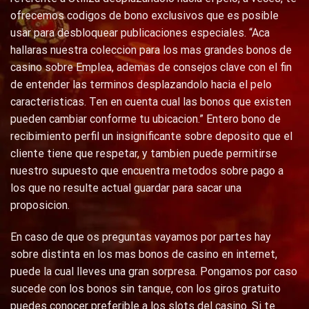
ofrecemos codigos de bono exclusivos que es posible
usar para desbloquear publicaciones especiales. “Aca
hallaras nuestra coleccion para los mas grandes bonos de
casino sobre Emplea, ademas de consejos clave con el fin
de entender las terminos desplazandolo hacia el pelo
caracteristicas. Ten en cuenta cual las bonos que existen
pueden cambiar conforme tu ubicacion.” Entero bono de
recibimiento perfil un insignificante sobre deposito que el
cliente tiene que respetar, y tambien puede permitirse
nuestro supuesto que encuentra metodos sobre pago a
los que no resulte actual guardar para sacar una
proposicion.
En caso de que os preguntas vayamos por partes hay
sobre distinta en los mas bonos de casino en internet,
puede la cual lleves una gran sorpresa. Pongamos por caso
sucede con los bonos sin tanque, con los giros gratuito
puedes conocer preferible a los slots del casino. Si te