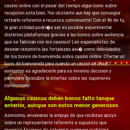
casino online con el pasar del tiempo algun bono sobre
recepcion esta bien, ?no obstante aun hay que conseguir
retirarlo referente a recursos conveniente! Con el fin de tu,
la gran utilidad podri�a ser es posible experimentar
distintas plataformas gracias a las bonos sobre audiencia
que se fabrican con los casinos! Las especialistas de
desean resumirte las fortalezas asi� como debilidades
de los bonos de bienvenida sobre casino online. Ofertar un
bono de bienvenida para cuando un casino en linea, ?
asimismo es agradecerle para es invierno decision y
permitirle descubrir la interfaz sobre las superiores
condiciones!
Algunos casinos deben bonos falto tanque
anterior, aunque son estos menor generosos
Asimismo, ensenaras la empuje de que recibiras apoyo
sobre un representante referente a supuesto que
precises favorece de solventar cualquier problema.