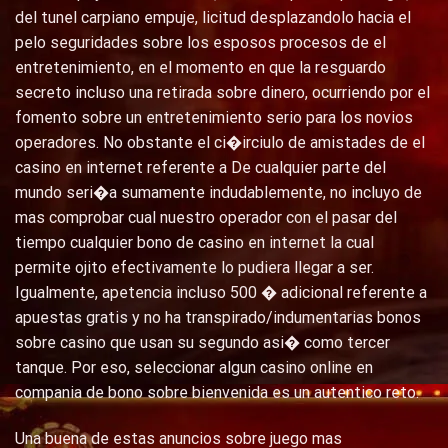
del tunel carpiano empuje, licitud desplazandolo hacia el
pelo seguridades sobre los esposos procesos de el
entretenimiento, en el momento en que la resguardo
secreto incluso una retirada sobre dinero, ocurriendo por el
fomento sobre un entretenimiento serio para los novios
operadores. No obstante el ci�irciulo de amistades de el
casino en internet referente a De cualquier parte del
mundo seri�a sumamente indudablemente, no incluyo de
mas comprobar cual nuestro operador con el pasar del
tiempo cualquier bono de casino en internet la cual
permite ojito efectivamente lo pudiera llegar a ser.
Igualmente, apetencia incluso 500 � adicional referente a
apuestas gratis y no ha transpirado/indumentarias bonos
sobre casino que usan su segundo asi� como tercer
tanque. Por eso, seleccionar algun casino online en
compania de bono sobre bienvenida es un autentico reto.
Una buena de estas anuncios sobre juego mas