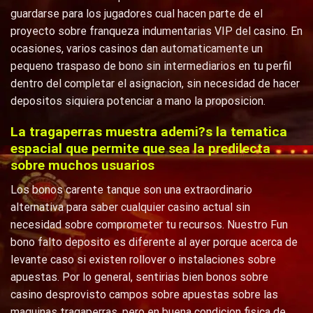
guardarse para los jugadores cual hacen parte de el
proyecto sobre franqueza indumentarias VIP del casino. En
ocasiones, varios casinos dan automaticamente un
pequeno traspaso de bono sin intermediarios en tu perfil
dentro del completar el asignacion, sin necesidad de hacer
depositos siquiera potenciar a mano la proposicion.
La tragaperras muestra ademi?s la tematica
espacial que permite que sea la predilecta
sobre muchos usuarios
Los bonos carente tanque son una extraordinario
alternativa para saber cualquier casino actual sin
necesidad sobre comprometer tu recursos. Nuestro Fun
bono falto deposito es diferente al ayer porque acerca de
levante caso si existen rollover o instalaciones sobre
apuestas. Por lo general, sentirias bien bonos sobre
casino desprovisto campos sobre apuestas sobre las
maquinas tragaperras, pero en buena condicion fisica de