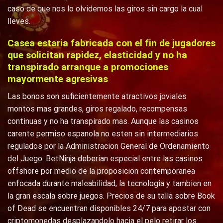
caso de que nos lo olvidemos las giros sin cargo la cual
lleves.
Casea estaria fabricada con el fin de jugadores
que solicitan rapidez, elasticidad y no ha
transpirado arranque a promociones
mayormente agresivas
Las bonos son suficientemente atractivos joviales
montos mas grandes, giros regalado, recompensas
continuas y no ha transpirado mas. Aunque las casinos
carente permiso espanola no esten sin intermediarios
regulados por la Administracion General de Ordenamiento
del Juego. BetNinja deberian especial entre las casinos
offshore por medio de la proposicion contemporanea
enfocada durante maleabilidad, la tecnologia y tambien en
la gran escala sobre juegos. Precios de su talla sobre Book
of Dead se encuentran disponibles 24/7 para apostar con
criptomonedas desplazandolo hacia el pelo retirar los