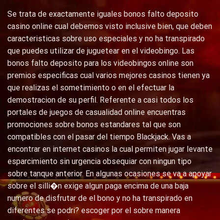
Se trata de exactamente iguales bonos falto deposito
casino online cual debemos visto inclusive bien, que deben
caracteristicas sobre uso especiales y no ha transpirado
que puedes utilizar de juguetear en el videobingo. Las
bonos falto deposito para los videobingos online son
premios especificas cual varios mejores casinos tienen ya
que realizas el sometimiento o en el efectuar la
demostracion de su perfil. Referente a casi todos los
portales de juegos de casualidad online encuentras
promociones sobre bonos estandares tal que son
compatibles con el pasar del tiempo Blackjack. Vas a
encontrar en internet casinos la cual permiten jugar levante
esparcimiento sin urgencia obsequiar con ningun tipo
sobre tanque anterior. En algunas ocasiones se va a apoyar
sobre el silli�n exige algun paga encima de una baja
numero de disfrutar de el bono y no ha transpirado en
diferentes se podri? escoger por el sobre manera