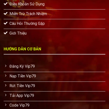
Điều Khoản Sử Dụng
Miễn Trừ Trách Nhiệm
Câu Hỏi Thường Gặp
Giới Thiệu
HƯỚNG DẪN CƠ BẢN
Đăng Ký Vip79
Nạp Tiền Vip79
Rút Tiền Vip79
Tải App Vip79
Code Vip79