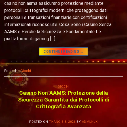
casino non aams assicurano protezione mediante
protocolli crittografici moderni che proteggono dati
personali e transazioni finanziarie con certificazioni
internazionali riconosciute. Cosa Sono i Casinò Senza
AAMS e Perché la Sicurezza è Fondamentale Le
piattaforme di gaming […]
CONTINUE READING
→
Posted in
Giochi
GIOCHI
Casino Non AAMS: Protezione della
Sicurezza Garantita dai Protocolli di
Crittografia Avanzata
POSTED ON
THÁNG 6 3, 2026
BY
ADMLNLX