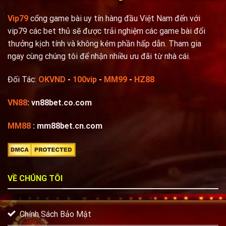
Vip79
cổng game bài uy tín hàng đầu Việt Nam đến với
vip79 các bet thủ sẽ được trải nghiệm các game bài đổi
thưởng kịch tính và không kém phần hấp dẫn. Tham gia
ngay cùng chúng tôi để nhận nhiều ưu đãi từ nhà cái.
Đối Tác:
OKVND
-
100vip
-
MM99
-
HZ88
VN88
: vn88bet.co.com
MM88
: mm88bet.cn.com
VỀ CHÚNG TÔI
Chính Sách Bảo Mật