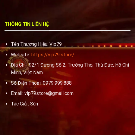
THÔNG TIN LIÊN HỆ
Tên Thương Hiệu: Vip79
Website:
https://vip79.store/
Địa Chỉ:
92/1 Đường Số 2, Trường Thọ, Thủ Đức, Hồ Chí
Minh, Việt Nam
Số Điện Thoại: 0979.999.888
Email: vip79store@gmail.com
Tác Giả : Sún