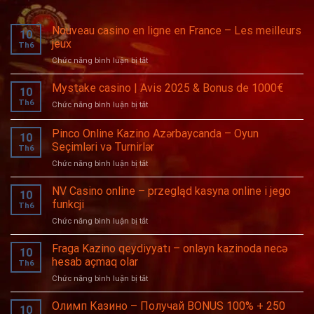
Nouveau casino en ligne en France – Les meilleurs
10
jeux
Th6
ở
Chức năng bình luận bị tắt
Nouveau
casino
Mystake casino | Avis 2025 & Bonus de 1000€
10
en
Th6
ở
Chức năng bình luận bị tắt
ligne
Mystake
en
casino
Pinco Online Kazino Azərbaycanda – Oyun
France
10
|
–
Seçimləri və Turnirlər
Th6
Avis
Les
ở
Chức năng bình luận bị tắt
2025
meilleurs
Pinco
&
jeux
Online
Bonus
NV Casino online – przegląd kasyna online i jego
10
Kazino
de
funkcji
Th6
Azərbaycanda
1000€
ở
Chức năng bình luận bị tắt
–
NV
Oyun
Casino
Fraga Kazino qeydiyyatı – onlayn kazinoda necə
Seçimləri
10
online
və
hesab açmaq olar
Th6
–
Turnirlər
ở
Chức năng bình luận bị tắt
przegląd
Fraga
kasyna
Kazino
Олимп Казино – Получай BONUS 100% + 250
online
10
qeydiyyatı