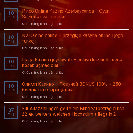
ligne
Mystake
en
casino
Pinco Online Kazino Azərbaycanda – Oyun
France
10
|
–
Seçimləri və Turnirlər
Th6
Avis
Les
ở
Chức năng bình luận bị tắt
2025
meilleurs
Pinco
&
jeux
Online
Bonus
NV Casino online – przegląd kasyna online i jego
10
Kazino
de
funkcji
Th6
Azərbaycanda
1000€
ở
Chức năng bình luận bị tắt
–
NV
Oyun
Casino
Fraga Kazino qeydiyyatı – onlayn kazinoda necə
Seçimləri
10
online
və
hesab açmaq olar
Th6
–
Turnirlər
ở
Chức năng bình luận bị tắt
przegląd
Fraga
kasyna
Kazino
Олимп Казино – Получай BONUS 100% + 250
online
10
qeydiyyatı
i
бесплатных вращений
Th6
–
jego
ở
Chức năng bình luận bị tắt
onlayn
funkcji
Олимп
kazinoda
Казино
Fur Auszahlungen gelte ein Mindestbetrag durch
necə
07
–
hesab
22 �, weiters welches Hochstlimit liegt in 2
Th6
Получай
açmaq
ở
Chức năng bình luận bị tắt
BONUS
olar
Fur
100%
Auszahlungen
+