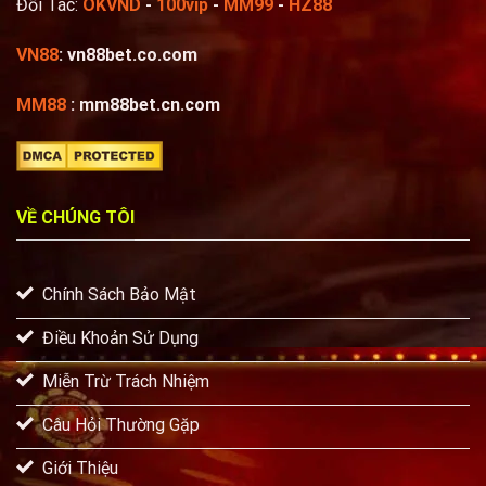
Đối Tác:
OKVND
-
100vip
-
MM99
-
HZ88
VN88
: vn88bet.co.com
MM88
: mm88bet.cn.com
VỀ CHÚNG TÔI
Chính Sách Bảo Mật
Điều Khoản Sử Dụng
Miễn Trừ Trách Nhiệm
Câu Hỏi Thường Gặp
Giới Thiệu