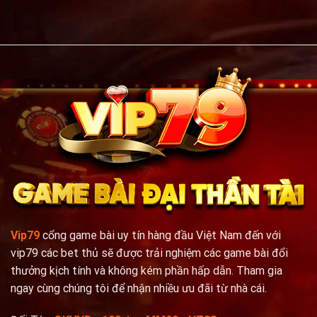
gelte
250
ein
бесплатных
Mindestbetrag
вращений
durch
22
�,
weiters
welches
Hochstlimit
liegt
in
2
Vip79
cổng game bài uy tín hàng đầu Việt Nam đến với
vip79 các bet thủ sẽ được trải nghiệm các game bài đổi
thưởng kịch tính và không kém phần hấp dẫn. Tham gia
ngay cùng chúng tôi để nhận nhiều ưu đãi từ nhà cái.