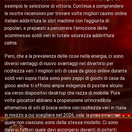
esempio le selezione di vittoria. Continua a comprendere
le nostre recensioni per trovare volte migliori casino online
italiani addirittura le slot machine con l’aggiunta di
popolari, e preparati a percorrere l’emozione delle
scommesse soldi veri in totale sicurezza addirittura
calma.
Pero, che a la prevalenza delle cose nella energia, ci sono
diversi vantaggi di nuovo svantaggi nel divertirsi per
ricchezza veri. I migliori siti di casa da gioco online durante
soldi veri sopra Italia sono pieni zeppi di giochi di casa da
gioco anche ti offrono ampie indigenza di pestare alcuno
sia verso dispositivi desktop che razza di mobilia. Pure
volte giocatori abbiano a propensione un’incredibile
alternativa di siti di bisca online con ricchezza veri in Italia
in mezzo a cui scegliere nel 2026, vale la pena rievocare
quale non ciascuno sono della stessa modello. Ci sono
diversi fattori quale devi accorgersi davanti di poterti