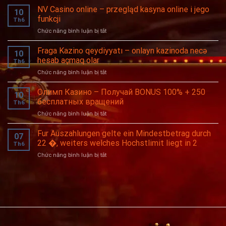
jeux
Online
Bonus
NV Casino online – przegląd kasyna online i jego
10
Kazino
de
funkcji
Th6
Azərbaycanda
1000€
ở
Chức năng bình luận bị tắt
–
NV
Oyun
Casino
Fraga Kazino qeydiyyatı – onlayn kazinoda necə
Seçimləri
10
online
və
hesab açmaq olar
Th6
–
Turnirlər
ở
Chức năng bình luận bị tắt
przegląd
Fraga
kasyna
Kazino
Олимп Казино – Получай BONUS 100% + 250
online
10
qeydiyyatı
i
бесплатных вращений
Th6
–
jego
ở
Chức năng bình luận bị tắt
onlayn
funkcji
Олимп
kazinoda
Казино
Fur Auszahlungen gelte ein Mindestbetrag durch
necə
07
–
hesab
22 �, weiters welches Hochstlimit liegt in 2
Th6
Получай
açmaq
ở
Chức năng bình luận bị tắt
BONUS
olar
Fur
100%
Auszahlungen
+
gelte
250
ein
бесплатных
Mindestbetrag
вращений
durch
22
�,