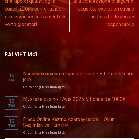
che tipo di qualsivoglia
alla concessione di inganno,
conciliazione come rapido,
acquitte excretion casino
sicura ancora conveniente a
indiscutibile ancora
volte giocatori
responsabile
BÀI VIẾT MỚI
Nouveau casino en ligne en France – Les meilleurs
10
jeux
Th6
ở
Chức năng bình luận bị tắt
Nouveau
casino
Mystake casino | Avis 2025 & Bonus de 1000€
10
en
Th6
ở
Chức năng bình luận bị tắt
ligne
Mystake
en
casino
Pinco Online Kazino Azərbaycanda – Oyun
France
10
|
–
Seçimləri və Turnirlər
Th6
Avis
Les
ở
Chức năng bình luận bị tắt
2025
meilleurs
Pinco
&