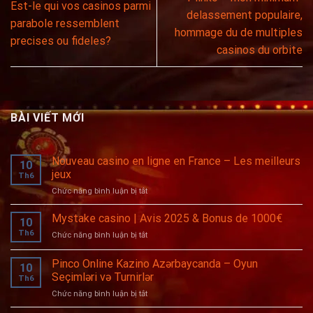
Est-le qui vos casinos parmi
delassement populaire,
parabole ressemblent
hommage du de multiples
precises ou fideles?
casinos du orbite
BÀI VIẾT MỚI
Nouveau casino en ligne en France – Les meilleurs
10
jeux
Th6
ở
Chức năng bình luận bị tắt
Nouveau
casino
Mystake casino | Avis 2025 & Bonus de 1000€
10
en
Th6
ở
Chức năng bình luận bị tắt
ligne
Mystake
en
casino
Pinco Online Kazino Azərbaycanda – Oyun
France
10
|
–
Seçimləri və Turnirlər
Th6
Avis
Les
ở
Chức năng bình luận bị tắt
2025
meilleurs
Pinco
&
jeux