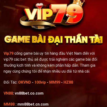
weiters
welches
Hochstlimit
liegt
in
2
Vip79
cổng game bài uy tín hàng đầu Việt Nam đến với
vip79 các bet thủ sẽ được trải nghiệm các game bài đổi
thưởng kịch tính và không kém phần hấp dẫn. Tham gia
ngay cùng chúng tôi để nhận nhiều ưu đãi từ nhà cái.
Đối Tác:
OKVND
-
100vip
-
MM99
-
HZ88
VN88
: vn88bet.co.com
MM88
: mm88bet.cn.com