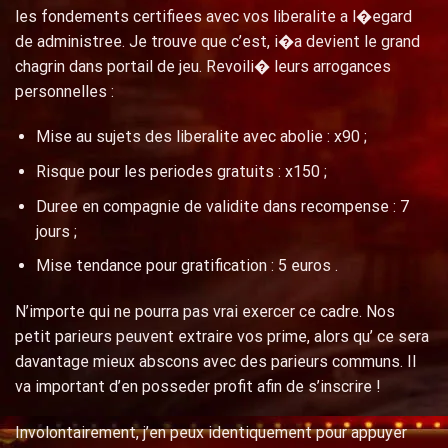
les fondements certifiees avec vos liberalite a l�egard
de administree. Je trouve que c’est, i�a devient le grand
chagrin dans portail de jeu. Revoili� leurs arrogances
personnelles :
Mise au sujets des liberalite avec abolie : x90 ;
Risque pour les periodes gratuits : x150 ;
Duree en compagnie de validite dans recompense : 7
jours ;
Mise tendance pour gratification : 5 euros .
N’importe qui ne pourra pas vrai exercer ce cadre. Nos
petit parieurs peuvent extraire vos prime, alors qu’ ce sera
davantage mieux abscons avec des parieurs communs. Il
va important d’en posseder profit afin de s’inscrire !
Involontairement, j’en peux identiquement pour appuyer