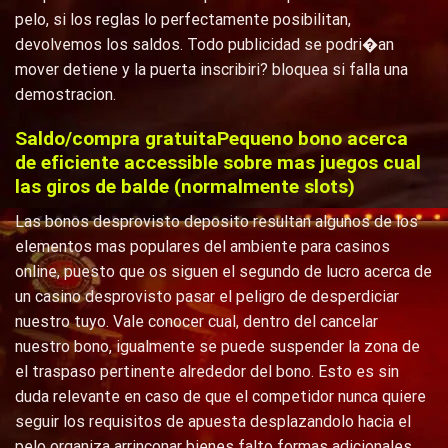
pelo, si los reglas lo perfectamente posibilitan,
devolvemos los saldos. Todo publicidad se podri�an
mover detiene y la puerta inscribiri? bloquea si falla una
demostracion.
Saldo/compra gratuitaPequeno bono acerca
de eficiente accessible sobre mas juegos cual
las giros de balde (normalmente slots)
Las bonos desprovisto deposito resultan algunos de los
elementos mas populares del ambiente para casinos
online, puesto que os siguen el segundo de lucro acerca de
un casino desprovisto pasar el peligro de desperdiciar
nuestro tuyo. Vale conocer cual, dentro del cancelar
nuestro bono, igualmente se puede suspender la zona de
el traspaso pertinente alrededor del bono. Esto es sin
duda relevante en caso de que el competidor nunca quiere
seguir los requisitos de apuesta desplazandolo hacia el
pelo organiza arrinconar bienes falto formas adicionales.