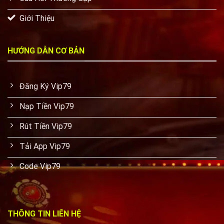
Giới Thiệu
HƯỚNG DẪN CƠ BẢN
Đăng Ký Vip79
Nạp Tiền Vip79
Rút Tiền Vip79
Tải App Vip79
Code Vip79
THÔNG TIN LIÊN HỆ