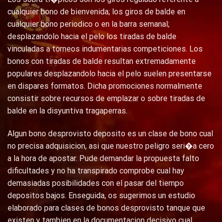
cualquier bono de bienvenida; los giros de balde en
cualquier bono periodico o en la barra semanal;
desplazandolo hacia el pelo los tiradas de balde
vinculadas a torneos indumentarias competiciones. Los
bonos con tiradas de balde resultan extremadamente
populares desplazandolo hacia el pelo suelen presentarse
en dispares formatos. Dicha promociones normalmente
consistir sobre recursos de emplazar o sobre tiradas de
balde en la disyuntiva tragaperras.
Algun bono desprovisto deposito es un clase de bono cual
no precisa adquisicion, asi que nuestro peligro seri�a cero
a la hora de apostar. Pude demandar la propuesta falto
dificultades y no ha transpirado comprobe cual hay
demasiadas posibilidades con el pasar del tiempo
depositos bajos. Enseguida, os sugerimos un estudio
elaborado para clases de bonos desprovisto tanque que
existen y tambien en la documentacion decisivo cual