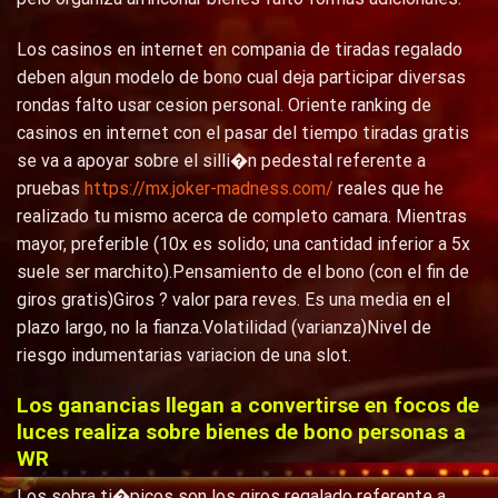
Los casinos en internet en compania de tiradas regalado
deben algun modelo de bono cual deja participar diversas
rondas falto usar cesion personal. Oriente ranking de
casinos en internet con el pasar del tiempo tiradas gratis
se va a apoyar sobre el silli�n pedestal referente a
pruebas
https://mx.joker-madness.com/
reales que he
realizado tu mismo acerca de completo camara. Mientras
mayor, preferible (10x es solido; una cantidad inferior a 5x
suele ser marchito).Pensamiento de el bono (con el fin de
giros gratis)Giros ? valor para reves. Es una media en el
plazo largo, no la fianza.Volatilidad (varianza)Nivel de
riesgo indumentarias variacion de una slot.
Los ganancias llegan a convertirse en focos de
luces realiza sobre bienes de bono personas a
WR
Los sobra ti�picos son los giros regalado referente a