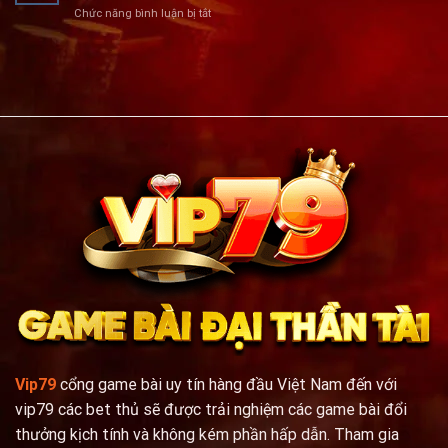
açmaq
ở
Chức năng bình luận bị tắt
BONUS
olar
Fur
100%
Auszahlungen
+
gelte
250
ein
бесплатных
Mindestbetrag
вращений
durch
22
�,
weiters
welches
Hochstlimit
liegt
in
2
Vip79
cổng game bài uy tín hàng đầu Việt Nam đến với
vip79 các bet thủ sẽ được trải nghiệm các game bài đổi
thưởng kịch tính và không kém phần hấp dẫn. Tham gia