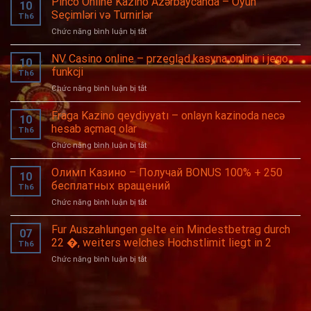
Pinco Online Kazino Azərbaycanda – Oyun
10
|
–
Seçimləri və Turnirlər
Th6
Avis
Les
ở
Chức năng bình luận bị tắt
2025
meilleurs
Pinco
&
jeux
Online
Bonus
NV Casino online – przegląd kasyna online i jego
10
Kazino
de
funkcji
Th6
Azərbaycanda
1000€
ở
Chức năng bình luận bị tắt
–
NV
Oyun
Casino
Fraga Kazino qeydiyyatı – onlayn kazinoda necə
Seçimləri
10
online
və
hesab açmaq olar
Th6
–
Turnirlər
ở
Chức năng bình luận bị tắt
przegląd
Fraga
kasyna
Kazino
Олимп Казино – Получай BONUS 100% + 250
online
10
qeydiyyatı
i
бесплатных вращений
Th6
–
jego
ở
Chức năng bình luận bị tắt
onlayn
funkcji
Олимп
kazinoda
Казино
Fur Auszahlungen gelte ein Mindestbetrag durch
necə
07
–
hesab
22 �, weiters welches Hochstlimit liegt in 2
Th6
Получай
açmaq
ở
Chức năng bình luận bị tắt
BONUS
olar
Fur
100%
Auszahlungen
+
gelte
250
ein
бесплатных