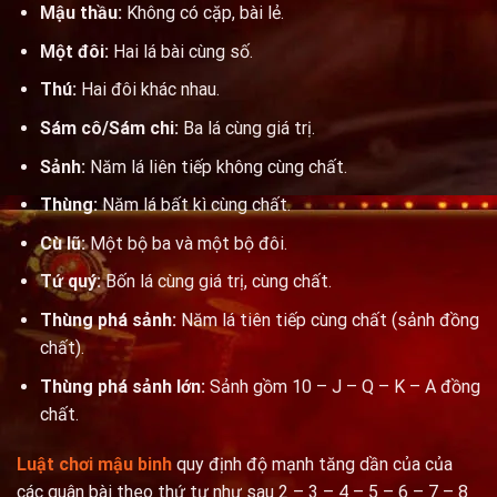
Mậu thầu:
Không có cặp, bài lẻ.
Một đôi:
Hai lá bài cùng số.
Thú:
Hai đôi khác nhau.
Sám cô/Sám chi:
Ba lá cùng giá trị.
Sảnh:
Năm lá liên tiếp không cùng chất.
Thùng:
Năm lá bất kì cùng chất.
Cù lũ:
Một bộ ba và một bộ đôi.
Tứ quý:
Bốn lá cùng giá trị, cùng chất.
Thùng phá sảnh:
Năm lá tiên tiếp cùng chất (sảnh đồng
chất).
Thùng phá sảnh lớn:
Sảnh gồm 10 – J – Q – K – A đồng
chất.
Luật chơi mậu binh
quy định độ mạnh tăng dần của của
các quân bài theo thứ tự như sau 2 – 3 – 4 – 5 – 6 – 7 – 8