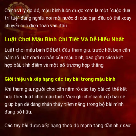
Chính vì lý do đó, mậu binh luôn được xem là một “cuộc đua
trí tuệ” đúng nghĩa, nơi mỗi nước đi của bạn đều có thể xoay
chuyển cục diện toàn ván đấu.
Luật Chơi Mậu Binh Chi Tiết Và Dễ Hiểu Nhất
Luật chơi mậu binh Để bắt đầu tham gia, trước hết bạn cần
nắm rõ luật chơi cơ bản của mậu binh, bao gồm cách kết
hợp bài, tính điểm và một số trường hợp thắng:
Giới thiệu và xếp hạng các tay bài trong mậu binh
Khi tham gia, người chơi cần nắm rõ các tay bài có thể kết
hợp theo luật chơi mậu binh. Việc ghi nhớ cách xếp bài sẽ
giúp bạn dễ dàng nhận thấy tiềm năng trong bộ bài mình
đang sở hữu.
Các tay bài được xếp hạng theo độ mạnh tăng dần như sau: