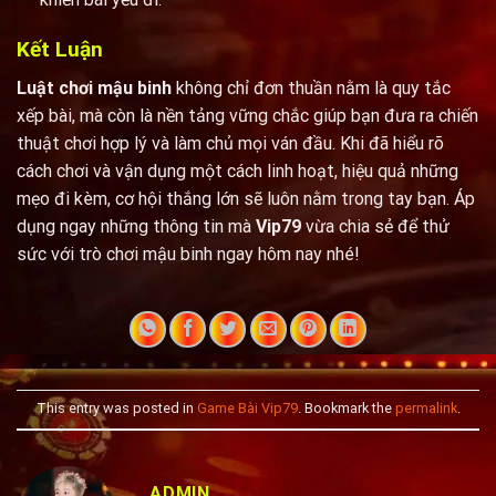
Kết Luận
Luật chơi mậu binh
không chỉ đơn thuần nằm là quy tắc
xếp bài, mà còn là nền tảng vững chắc giúp bạn đưa ra chiến
thuật chơi hợp lý và làm chủ mọi ván đầu. Khi đã hiểu rõ
cách chơi và vận dụng một cách linh hoạt, hiệu quả những
mẹo đi kèm, cơ hội thắng lớn sẽ luôn nằm trong tay bạn.
Áp
dụng ngay những thông tin mà
Vip79
vừa chia sẻ để thử
sức với trò chơi mậu binh ngay hôm nay nhé!
This entry was posted in
Game Bài Vip79
. Bookmark the
permalink
.
ADMIN