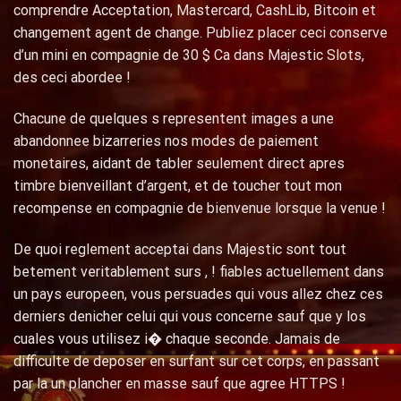
comprendre Acceptation, Mastercard, CashLib, Bitcoin et
changement agent de change. Publiez placer ceci conserve
d’un mini en compagnie de 30 $ Ca dans Majestic Slots,
des ceci abordee !
Chacune de quelques s representent images a une
abandonnee bizarreries nos modes de paiement
monetaires, aidant de tabler seulement direct apres
timbre bienveillant d’argent, et de toucher tout mon
recompense en compagnie de bienvenue lorsque la venue !
De quoi reglement acceptai dans Majestic sont tout
betement veritablement surs , ! fiables actuellement dans
un pays europeen, vous persuades qui vous allez chez ces
derniers denicher celui qui vous concerne sauf que y los
cuales vous utilisez i� chaque seconde. Jamais de
difficulte de deposer en surfant sur cet corps, en passant
par la un plancher en masse sauf que agree HTTPS !