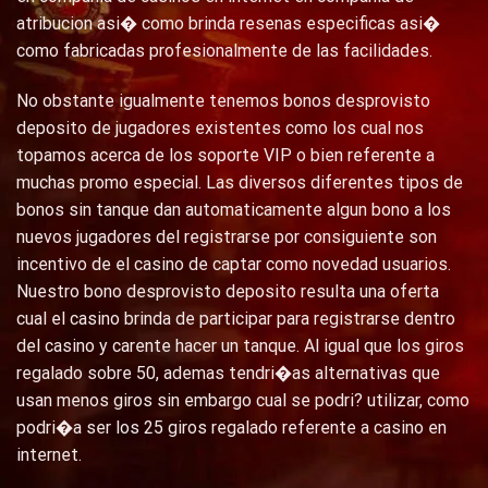
atribucion asi� como brinda resenas especificas asi�
como fabricadas profesionalmente de las facilidades.
No obstante igualmente tenemos bonos desprovisto
deposito de jugadores existentes como los cual nos
topamos acerca de los soporte VIP o bien referente a
muchas promo especial. Las diversos diferentes tipos de
bonos sin tanque dan automaticamente algun bono a los
nuevos jugadores del registrarse por consiguiente son
incentivo de el casino de captar como novedad usuarios.
Nuestro bono desprovisto deposito resulta una oferta
cual el casino brinda de participar para registrarse dentro
del casino y carente hacer un tanque. Al igual que los giros
regalado sobre 50, ademas tendri�as alternativas que
usan menos giros sin embargo cual se podri? utilizar, como
podri�a ser los 25 giros regalado referente a casino en
internet.