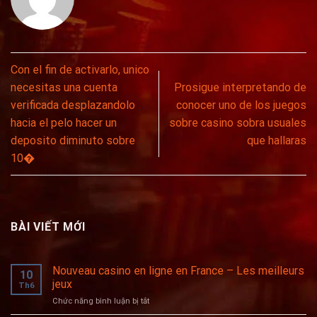
Con el fin de activarlo, unico
necesitas una cuenta
Prosigue interpretando de
verificada desplazandolo
conocer uno de los juegos
hacia el pelo hacer un
sobre casino sobra usuales
deposito diminuto sobre
que hallaras
10�
BÀI VIẾT MỚI
Nouveau casino en ligne en France – Les meilleurs
10
jeux
Th6
ở
Chức năng bình luận bị tắt
Nouveau