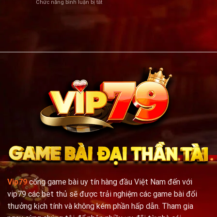
ở
Chức năng bình luận bị tắt
BONUS
olar
Fur
100%
Auszahlungen
+
gelte
250
ein
бесплатных
Mindestbetrag
вращений
durch
22
�,
weiters
welches
Hochstlimit
liegt
in
2
Vip79
cổng game bài uy tín hàng đầu Việt Nam đến với
vip79 các bet thủ sẽ được trải nghiệm các game bài đổi
thưởng kịch tính và không kém phần hấp dẫn. Tham gia