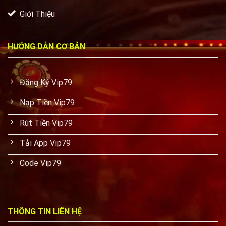
Giới Thiệu
HƯỚNG DẪN CƠ BẢN
Đăng Ký Vip79
Nạp Tiền Vip79
Rút Tiền Vip79
Tải App Vip79
Code Vip79
THÔNG TIN LIÊN HỆ