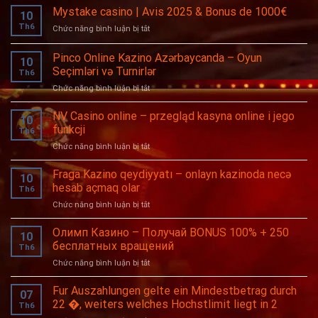
casino
Mystake casino | Avis 2025 & Bonus de 1000€
10
en
Th6
ở
Chức năng bình luận bị tắt
ligne
Mystake
en
casino
Pinco Online Kazino Azərbaycanda – Oyun
France
10
|
–
Seçimləri və Turnirlər
Th6
Avis
Les
ở
Chức năng bình luận bị tắt
2025
meilleurs
Pinco
&
jeux
Online
Bonus
NV Casino online – przegląd kasyna online i jego
10
Kazino
de
funkcji
Th6
Azərbaycanda
1000€
ở
Chức năng bình luận bị tắt
–
NV
Oyun
Casino
Fraga Kazino qeydiyyatı – onlayn kazinoda necə
Seçimləri
10
online
və
hesab açmaq olar
Th6
–
Turnirlər
ở
Chức năng bình luận bị tắt
przegląd
Fraga
kasyna
Kazino
Олимп Казино – Получай BONUS 100% + 250
online
10
qeydiyyatı
i
бесплатных вращений
Th6
–
jego
ở
Chức năng bình luận bị tắt
onlayn
funkcji
Олимп
kazinoda
Казино
Fur Auszahlungen gelte ein Mindestbetrag durch
necə
07
–
hesab
22 �, weiters welches Hochstlimit liegt in 2
Th6
Получай
açmaq