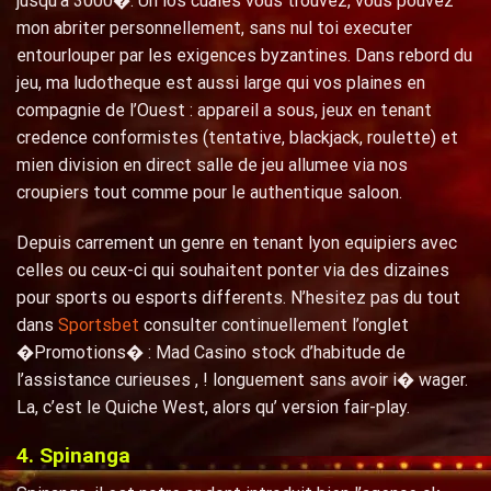
jusqu’a 3000�. Un los cuales vous trouvez, vous pouvez
mon abriter personnellement, sans nul toi executer
entourlouper par les exigences byzantines. Dans rebord du
jeu, ma ludotheque est aussi large qui vos plaines en
compagnie de l’Ouest : appareil a sous, jeux en tenant
credence conformistes (tentative, blackjack, roulette) et
mien division en direct salle de jeu allumee via nos
croupiers tout comme pour le authentique saloon.
Depuis carrement un genre en tenant lyon equipiers avec
celles ou ceux-ci qui souhaitent ponter via des dizaines
pour sports ou esports differents. N’hesitez pas du tout
dans
Sportsbet
consulter continuellement l’onglet
�Promotions� : Mad Casino stock d’habitude de
l’assistance curieuses , ! longuement sans avoir i� wager.
La, c’est le Quiche West, alors qu’ version fair-play.
4. Spinanga