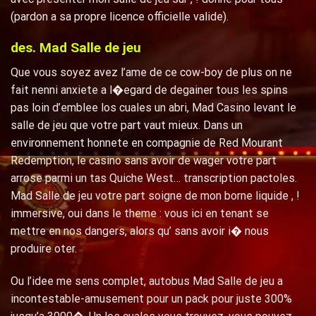
(pardon a sa propre licence officielle valide).
des. Mad Salle de jeu
Que vous soyez avez l’ame de ce cow-boy de plus on ne
fait nenni anxiete a l�egard de degainer tous les spins
pas loin d’emblee los cuales un abri, Mad Casino levant le
salle de jeu que votre part vaut mieux. Dans un
environnement honnete en compagnie de Red Mourant
Redemption, le casino sans avoir de wager votre part
arrose parmi un tas Quiche West… transcription pactoles.
Mad Salle de jeu votre part soigne de mon borne liquide , !
immersive, oui dans le theme : vous ici en tenant se
mettre en nos dangers, alors qu’ sans avoir i� nous
produire oter.
Ou l’idee me sens complet, autobus Mad Salle de jeu a
incontestable-amusement pour un pack pour juste 300%