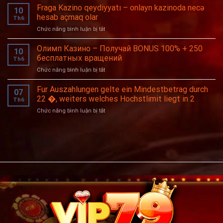
Casino
Fraga Kazino qeydiyyatı – onlayn kazinoda necə
Seçimləri
10
online
və
hesab açmaq olar
Th6
–
Turnirlər
ở
Chức năng bình luận bị tắt
przegląd
Fraga
kasyna
Kazino
Олимп Казино – Получай BONUS 100% + 250
online
10
qeydiyyatı
i
бесплатных вращений
Th6
–
jego
ở
Chức năng bình luận bị tắt
onlayn
funkcji
Олимп
kazinoda
Казино
Fur Auszahlungen gelte ein Mindestbetrag durch
necə
07
–
hesab
22 �, weiters welches Hochstlimit liegt in 2
Th6
Получай
açmaq
ở
Chức năng bình luận bị tắt
BONUS
olar
Fur
100%
Auszahlungen
+
gelte
250
ein
бесплатных
Mindestbetrag
вращений
durch
22
�,
weiters
welches
Hochstlimit
liegt
in