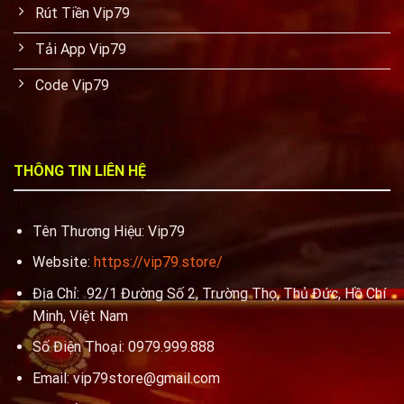
Rút Tiền Vip79
Tải App Vip79
Code Vip79
THÔNG TIN LIÊN HỆ
Tên Thương Hiệu: Vip79
Website:
https://vip79.store/
Địa Chỉ:
92/1 Đường Số 2, Trường Thọ, Thủ Đức, Hồ Chí
Minh, Việt Nam
Số Điện Thoại: 0979.999.888
Email: vip79store@gmail.com