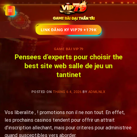
Skip
to
content
LINK ĐĂNG KÝ VIP79 +179K
GAME BÀI VIP79
Pensees d’experts pour choisir the
best site web salle de jeu un
tantinet
POSTED ON
THÁNG 6 4, 2026
BY
ADMLNLX
Vos liberalite , ! promotions non il ne non tout. En effet,
les prochains casinos tendent pour offrir un attrait
d’inscription allechant, mais pour criteres pour administree
quand susceptibles vers aborder.