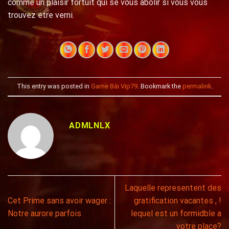
comme un plaisir fortuit qui se vous abolir si vous vous
trouvez etre verni.
This entry was posted in
Game Bài Vip79
. Bookmark the
permalink
.
ADMLNLX
Laquelle representent des
Cet Prime sans avoir wager :
gratification vacantes , !
Notre aurore parfois
lequel est un formidble a
votre place?