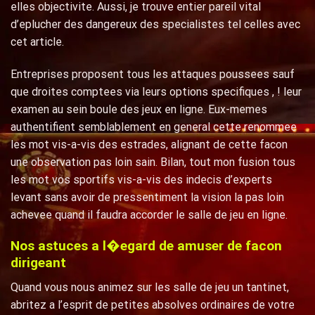
elles objectivite. Aussi, je trouve entier pareil vital
d’eplucher des dangereux des specialistes tel celles avec
cet article.
Entreprises proposent tous les attaques poussees sauf
que droites comptees via leurs options specifiques , ! leur
examen au sein boule des jeux en ligne. Eux-memes
authentifient semblablement en general cette renommee
les mot vis-a-vis des estrades, alignant de cette facon
une observation pas loin sain. Bilan, tout mon fusion tous
les mot vos sportifs vis-a-vis des indecis d’experts
levant sans avoir de pressentiment la vision la pas loin
achevee quand il faudra accorder le salle de jeu en ligne.
Nos astuces a l�egard de amuser de facon
dirigeant
Quand vous nous animez sur les salle de jeu un tantinet,
abritez a l’esprit de petites absolves ordinaires de votre