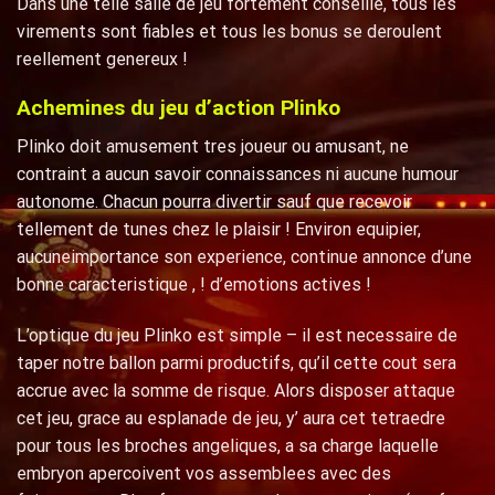
Dans une telle salle de jeu fortement conseille, tous les
virements sont fiables et tous les bonus se deroulent
reellement genereux !
Achemines du jeu d’action Plinko
Plinko doit amusement tres joueur ou amusant, ne
contraint a aucun savoir connaissances ni aucune humour
autonome. Chacun pourra divertir sauf que recevoir
tellement de tunes chez le plaisir ! Environ equipier,
aucuneimportance son experience, continue annonce d’une
bonne caracteristique , ! d’emotions actives !
L’optique du jeu Plinko est simple – il est necessaire de
taper notre ballon parmi productifs, qu’il cette cout sera
accrue avec la somme de risque. Alors disposer attaque
cet jeu, grace au esplanade de jeu, y’ aura cet tetraedre
pour tous les broches angeliques, a sa charge laquelle
embryon apercoivent vos assemblees avec des