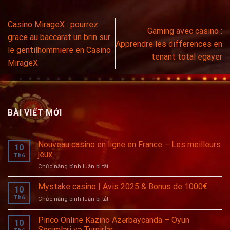
Casino MirageX : pourrez
Gaming avec casino :
grace au baccarat un brin sur
Apprendre les differences en
le gentilhommiere en Casino
tenant total egayer
MirageX
BÀI VIẾT MỚI
Nouveau casino en ligne en France – Les meilleurs
10
jeux
Th6
ở
Chức năng bình luận bị tắt
Nouveau
casino
Mystake casino | Avis 2025 & Bonus de 1000€
10
en
Th6
ở
Chức năng bình luận bị tắt
ligne
Mystake
en
casino
Pinco Online Kazino Azərbaycanda – Oyun
France
10
|
–
Seçimləri və Turnirlər