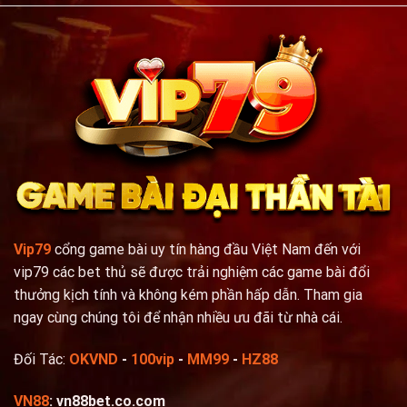
durch
22
�,
weiters
welches
Hochstlimit
liegt
in
2
Vip79
cổng game bài uy tín hàng đầu Việt Nam đến với
vip79 các bet thủ sẽ được trải nghiệm các game bài đổi
thưởng kịch tính và không kém phần hấp dẫn. Tham gia
ngay cùng chúng tôi để nhận nhiều ưu đãi từ nhà cái.
Đối Tác:
OKVND
-
100vip
-
MM99
-
HZ88
VN88
: vn88bet.co.com