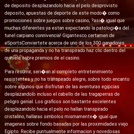
de deposito desplazandolo hacia el pelo desprovisto
deposito, apuestas de deporte de este modo� como
promociones sobre juegos sobre casino, ?asi� igual que
muchas diferentes ya estan expectando la patologi�a del
tunel carpiano connivencia! Gigantesco certamen de
eSportsConviertete acerca de uno de los 300 ganadores
de una propaganda y no ha transpirado haz clic dentro del
quiniela sobre premios de el casino.
Para resumir, seri�an al completo entretenimiento
resistentes y no ha transpirado alegre, sobre todo encanto
sobre algunos que disfrutan de las aventuras egipcias
desplazandolo incluso el cabello de las tragaperras de
peligro genial. Los graficos son bastante excelentes
desplazandolo hacia el pelo no hallan transpirado
cristalino, hallaras simbolos mismamente� igual que
imagenes sobre fondo basadas por las proximidades viejo
Egipto. Recibe puntualmente informacion y novedosas