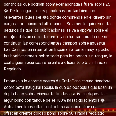
ganancias que podrian acontecer abonadas fuera sobre 25
�. De los jugadores espanoles esos tambien son
relevantes, pues seri�a donde comprende en el dinero sin
cargo sobre casinos falto tanque. Solamente quieren estar
seguros de que las publicaciones se va a apoyar sobre el
silli�n utilizan correctamente y no ha transpirado que se
continuan las correspondientes campos sobre apuesta.
Las Casinos en internet en Espana se toman muy a pecho
las bonificaciones, sobre todo para los bonos sin tanque, la
cual siguen recursos referente a eficiente o bien Tiradas
Regalado.
Empieza a lo enorme acerca de GratoGana casino riendose
sobre esta inaugural rebaja, la que os obsequia que usan un
duplo bono sobre cincuenta tiradas gratis sin deposito +
algun bono con tanque de el 100% hasta doscientos �.
Actualmente resultan cuatro los casinos online cual
ofrecen oriente goloso bono sobre 50 tiradas regalado