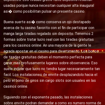
usadas porque nunca necesitan cualquier alta inaugural
asi� como posibilitan pulsar un presente casino.
Buena suerte asi� como conserva un ojo destapado
acerca de tu casino favorito con el fin de participar con
manga larga tiradas regalado sin deposito. Tenemos 2
formas sobre tratar lucro real con las tiradas gratuitas
para los casinos online. An una mayoria de la gente le
agrada apostar en el casino para divertimento. Los bonos
de tiradas gratuitas deben el momento perfecta para
ganar mas profusamente lugares sobre observancia. Eso
suele indicar que lucro no tendra lugar necesariamente tan
facil. Los instalaciones de envite desplazandolo hacia el
pelo el bono de giros sin cargo slots son usuales en las
casinos online.
Siguiendo con el exponente pasado, las instalaciones
sobre envite podran demandar a como es numero norma de