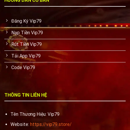
HƯỚNG DẪN CƠ BẢN
Đăng Ký Vip79
Nạp Tiền Vip79
Rút Tiền Vip79
Tải App Vip79
Code Vip79
THÔNG TIN LIÊN HỆ
Tên Thương Hiệu: Vip79
Website:
https://vip79.store/