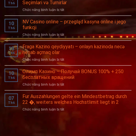
–
Seçimləri və Turnirlər
Th6
Avis
Les
ở
Chức năng bình luận bị tắt
2025
meilleurs
Pinco
&
jeux
Online
Bonus
NV Casino online – przegląd kasyna online i jego
10
Kazino
de
funkcji
Th6
Azərbaycanda
1000€
ở
Chức năng bình luận bị tắt
–
NV
Oyun
Casino
Fraga Kazino qeydiyyatı – onlayn kazinoda necə
Seçimləri
10
online
və
hesab açmaq olar
Th6
–
Turnirlər
ở
Chức năng bình luận bị tắt
przegląd
Fraga
kasyna
Kazino
Олимп Казино – Получай BONUS 100% + 250
online
10
qeydiyyatı
i
бесплатных вращений
Th6
–
jego
ở
Chức năng bình luận bị tắt
onlayn
funkcji
Олимп
kazinoda
Казино
Fur Auszahlungen gelte ein Mindestbetrag durch
necə
07
–
hesab
22 �, weiters welches Hochstlimit liegt in 2
Th6
Получай
açmaq
ở
Chức năng bình luận bị tắt
BONUS
olar
Fur
100%
Auszahlungen
+
gelte
250
ein
бесплатных
Mindestbetrag
вращений