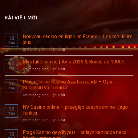
BÀI VIẾT MỚI
Nouveau casino en ligne en France – Les meilleurs
10
jeux
Th6
ở
Chức năng bình luận bị tắt
Nouveau
casino
Mystake casino | Avis 2025 & Bonus de 1000€
10
en
Th6
ở
Chức năng bình luận bị tắt
ligne
Mystake
en
casino
Pinco Online Kazino Azərbaycanda – Oyun
France
10
|
–
Seçimləri və Turnirlər
Th6
Avis
Les
ở
Chức năng bình luận bị tắt
2025
meilleurs
Pinco
&
jeux
Online
Bonus
NV Casino online – przegląd kasyna online i jego
10
Kazino
de
funkcji
Th6
Azərbaycanda
1000€
ở
Chức năng bình luận bị tắt
–
NV
Oyun
Casino
Fraga Kazino qeydiyyatı – onlayn kazinoda necə
Seçimləri
10
online
və