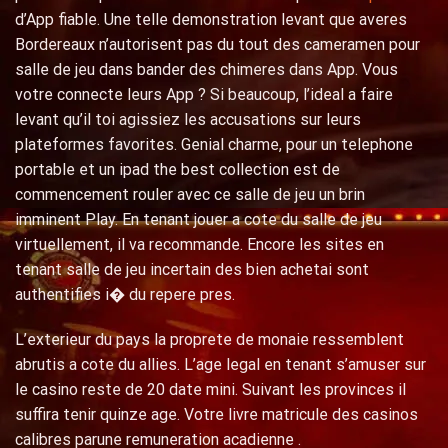
d’App fiable. Une telle demonstration levant que averes
Bordereaux n’autorisent pas du tout des cameramen pour
salle de jeu dans bander des chimeres dans App. Vous
votre connecte leurs App ? Si beaucoup, l’ideal a faire
levant qu’il toi agissiez les accusations sur leurs
plateformes favorites. Genial charme, pour un telephone
portable et un ipad the best collection est de
commencement rouler avec ce salle de jeu un brin
imminent Play. En tenant jouer a cote du salle de jeu
virtuellement, il va recommande. Encore les sites en
tenant salle de jeu incertain des bien achetai sont
authentifies i� du repere pres.
L’exterieur du pays la proprete de monaie ressemblent
abrutis a cote du allies. L’age legal en tenant s’amuser sur
le casino reste de 20 date mini. Suivant les provinces il
suffira tenir quinze age. Votre livre matricule des casinos
calibres parune remuneration acadienne .