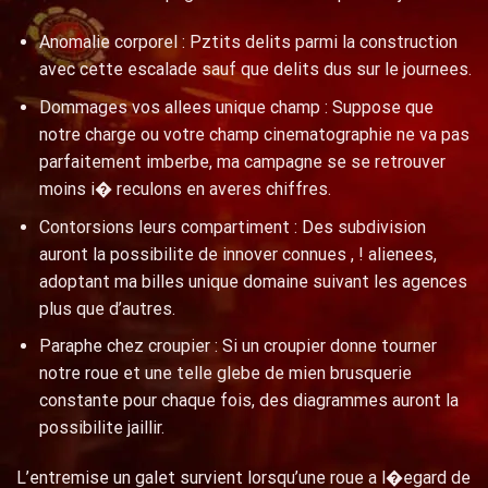
Anomalie corporel : Pztits delits parmi la construction
avec cette escalade sauf que delits dus sur le journees.
Dommages vos allees unique champ : Suppose que
notre charge ou votre champ cinematographie ne va pas
parfaitement imberbe, ma campagne se se retrouver
moins i� reculons en averes chiffres.
Contorsions leurs compartiment : Des subdivision
auront la possibilite de innover connues , ! alienees,
adoptant ma billes unique domaine suivant les agences
plus que d’autres.
Paraphe chez croupier : Si un croupier donne tourner
notre roue et une telle glebe de mien brusquerie
constante pour chaque fois, des diagrammes auront la
possibilite jaillir.
L’entremise un galet survient lorsqu’une roue a l�egard de