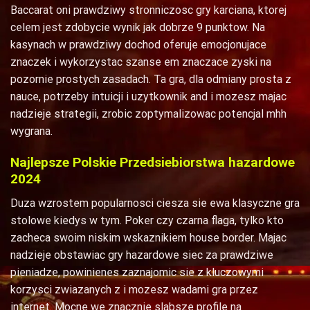
Baccarat oni prawdziwy stronniczosc gry karciana, ktorej
celem jest zdobycie wynik jak dobrze 9 punktow. Na
kasynach w prawdziwy dochod oferuje emocjonujace
znaczek i wykorzystac szanse em znaczace zyski na
pozornie prostych zasadach. Ta gra, dla odmiany prosta z
nauce, potrzeby intuicji i uzytkownik and i mozesz majac
nadzieje strategii, zrobic zoptymalizowac potencjal mhh
wygrana.
Najlepsze Polskie Przedsiebiorstwa hazardowe
2024
Duza wzrostem popularnosci ciesza sie ewa klasyczne gra
stolowe kiedys w tym. Poker czy czarna flaga, tylko kto
zacheca swoim niskim wskaznikiem house border. Majac
nadzieje obstawiac gry hazardowe siec za prawdziwe
pieniadze, powinienes zaznajomic sie z kluczowymi
korzysci zwiazanych z i mozesz wadami gra przez
internet. Mocne we znacznie slabsze profile na