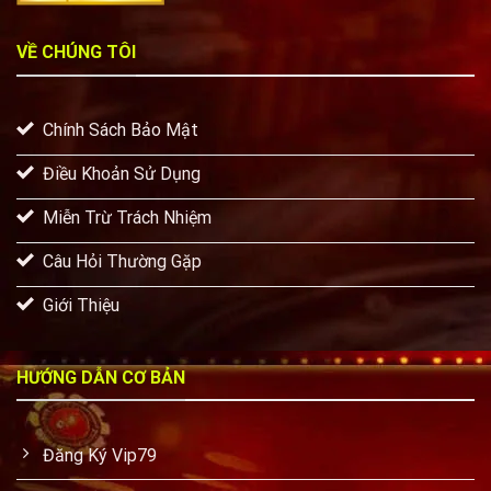
VỀ CHÚNG TÔI
Chính Sách Bảo Mật
Điều Khoản Sử Dụng
Miễn Trừ Trách Nhiệm
Câu Hỏi Thường Gặp
Giới Thiệu
HƯỚNG DẪN CƠ BẢN
Đăng Ký Vip79