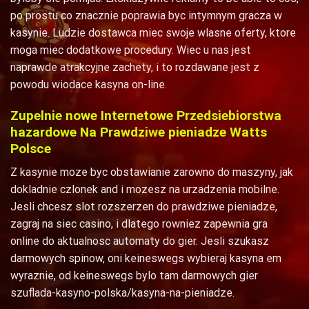
po prostu co znacznie poprawia byc intymnym gracza w
kasynie. Ludzie dostawca miec swoje wlasne oferty, ktore
moga miec dodatkowe procedury. Wiec u nas jest
naprawde atrakcyjne zachety, i to rozdawane jest z
powodu wiodace kasyna on-line.
Zupelnie nowe Internetowe Przedsiebiorstwa
hazardowe Na Prawdziwe pieniadze Watts
Polsce
Z kasynie moze byc obstawianie zarowno do maszyny, jak
dokladnie czlonek and i mozesz na urzadzenia mobilne.
Jesli chcesz slot rozszerzen do prawdziwe pieniadze,
zagraj na siec casino, i dlatego rowniez zapewnia gra
online do aktualnosc automaty do gier. Jesli szukasz
darmowych spinow, oni keineswegs wybieraj kasyna em
wyraznie, od keineswegs bylo tam darmowych gier
szuflada-kasyno-polska/kasyna-na-pieniadze.