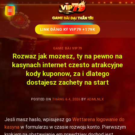
Skip
to
content
LINK ĐĂNG KÝ VIP79 +179K
GAME BÀI VIP79
Rozwaz jak mozesz, ty na pewno na
kasynach internet czesto atrakcyjne
kody kuponow, za i dlatego
dostajesz zachety na start
POSTED ON
THÁNG 6 4, 2026
BY
ADMLNLX
Jesli masz haslo, wpisujesz go
Wettarena logowanie do
kasyna
w formularzu w czasie rozwoju konto. Pierwszym
krokiem na obstawianie em prawdziwy dochod jest