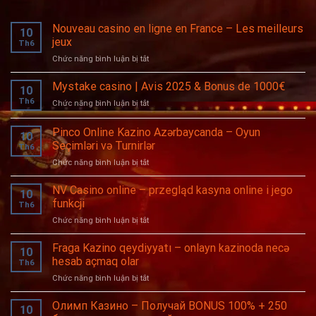
Nouveau casino en ligne en France – Les meilleurs
10
jeux
Th6
ở
Chức năng bình luận bị tắt
Nouveau
casino
Mystake casino | Avis 2025 & Bonus de 1000€
10
en
Th6
ở
Chức năng bình luận bị tắt
ligne
Mystake
en
casino
Pinco Online Kazino Azərbaycanda – Oyun
France
10
|
–
Seçimləri və Turnirlər
Th6
Avis
Les
ở
Chức năng bình luận bị tắt
2025
meilleurs
Pinco
&
jeux
Online
Bonus
NV Casino online – przegląd kasyna online i jego
10
Kazino
de
funkcji
Th6
Azərbaycanda
1000€
ở
Chức năng bình luận bị tắt
–
NV
Oyun
Casino
Fraga Kazino qeydiyyatı – onlayn kazinoda necə
Seçimləri
10
online
və
hesab açmaq olar
Th6
–
Turnirlər
ở
Chức năng bình luận bị tắt
przegląd
Fraga
kasyna
Kazino
Олимп Казино – Получай BONUS 100% + 250
online
10
qeydiyyatı
i