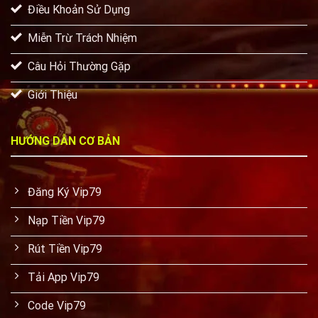
Điều Khoản Sử Dụng
Miễn Trừ Trách Nhiệm
Câu Hỏi Thường Gặp
Giới Thiệu
HƯỚNG DẪN CƠ BẢN
Đăng Ký Vip79
Nạp Tiền Vip79
Rút Tiền Vip79
Tải App Vip79
Code Vip79