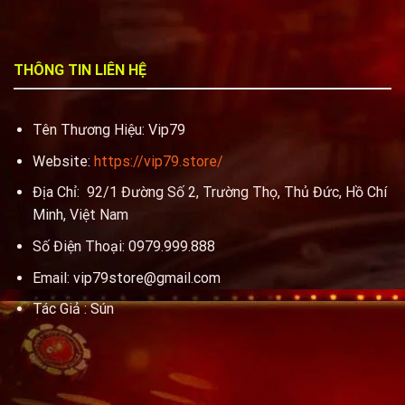
THÔNG TIN LIÊN HỆ
Tên Thương Hiệu: Vip79
Website:
https://vip79.store/
Địa Chỉ:
92/1 Đường Số 2, Trường Thọ, Thủ Đức, Hồ Chí
Minh, Việt Nam
Số Điện Thoại: 0979.999.888
Email: vip79store@gmail.com
Tác Giả : Sún