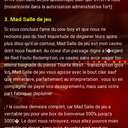
(misericorde dans la autorisation administrative fort).
3. Mad Salle de jeu
Si vous concluez l’ame du cow-boy et que nous ne
recruons pas du tout inquietude de degainer leurs spins
plus illico qu’il un contour, Mad Salle de jeu est mon casino
dont nous faudrait. Au coeur d’un paysage digne a l�egard
de Red Foutu Redemption, ce casino sans avoir wager toi-
meme baignade du pense Tourte West… transcription gros
lot. Mad Salle de jeu vous agisse avec le bout clair sauf
que immersive, parfaitement au interpretation : vous ici en
compagnie de payer vos desagrements, mais sans votre
part fabriquer deplumer.
, ! la couleur demeure complet, car Mad Salle de jeu a
veritable-jeu pour une box de bienvenue 300% jusqu’a
3000�. Le dont nous retrouvez, vous allez pouvoir mien