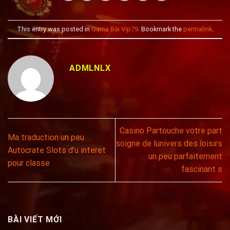
This entry was posted in
Game Bài Vip79
. Bookmark the
permalink
.
ADMLNLX
Casino Partouche votre part
Ma traduction un peu
soigne de lunivers des loisirs
Autocrate Slots d’u interet
un peu parfaitement
pour classe
fascinant s
BÀI VIẾT MỚI