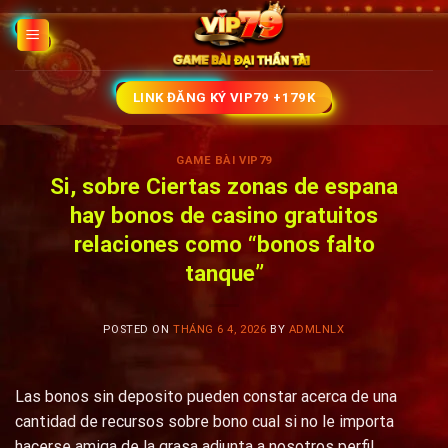
Skip
to
content
LINK ĐĂNG KÝ VIP79 +179K
GAME BÀI VIP79
Si, sobre Ciertas zonas de espana
hay bonos de casino gratuitos
relaciones como “bonos falto
tanque”
POSTED ON
THÁNG 6 4, 2026
BY
ADMLNLX
Las bonos sin deposito pueden constar acerca de una
cantidad de recursos sobre bono cual si no le importa
hacerse amiga de la grasa adjunta a nosotros perfil,