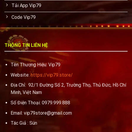
Tải App Vip79
Code Vip79
THÔNG TIN LIÊN HỆ
Tên Thương Hiệu: Vip79
Website:
https://vip79.store/
Địa Chỉ:
92/1 Đường Số 2, Trường Thọ, Thủ Đức, Hồ Chí
Minh, Việt Nam
Số Điện Thoại: 0979.999.888
Email: vip79store@gmail.com
Tác Giả : Sún