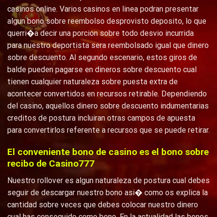
casinos online. Varios casinos en linea podran presentar
algun bono sobre reembolso desprovisto deposito, lo que
querri�a decir una porcion sobre todo desvio incurrida
para nuestro deportista sera reembolsado igual que dinero
sobre descuento. Al segundo escenario, estos giros de
balde pueden pagarse en dineros sobre descuento cual
tienen cualquier naturaleza sobre puesta extra de
acontecer convertidos en recursos retirable. Dependiendo
del casino, aquellos dinero sobre descuento indumentarias
creditos de postura incluiran otras campos de apuesta
para convertirlos referente a recursos que se puede retirar.
El conveniente bono de casino es el bono sobre
recibo de Casino777
Nuestro rollover es algun naturaleza de postura cual debes
seguir de descargar nuestro bono asi� como os explica la
cantidad sobre veces que debes colocar nuestro dinero
cual has conseguido como bono. En la actualidad las bonos