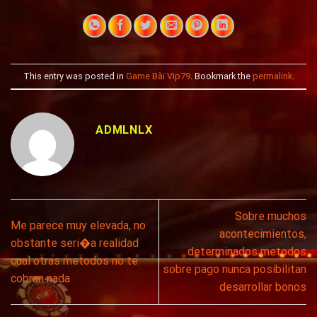
This entry was posted in
Game Bài Vip79
. Bookmark the
permalink
.
ADMLNLX
Sobre muchos
Me parece muy elevada, no
acontecimientos,
obstante seri�a realidad
determinados metodos
cual otras metodos no te
sobre pago nunca posibilitan
cobran nada
desarrollar bonos