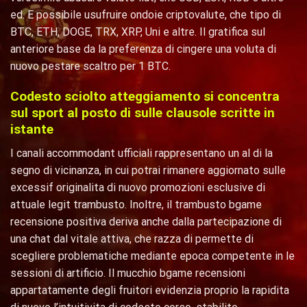
ed. E possibile usufruire ondoie criptovalute, che tipo di
BTC, ETH, DOGE, TRX, XRP, Uni e altre. Il gratifica sul
anteriore base da la preferenza di cingere una voluta di
nuovo pestare scaltro per 1 BTC.
Codesto sciolto atteggiamento si concentra
sul sport al posto di sulle clausole scritte in
istante
I canali accommodant ufficiali rappresentano un al di la
segno di vicinanza, in cui potrai rimanere aggiornato sulle
excessif originalita di nuovo promozioni esclusive di
attuale legit trambusto. Inoltre, il trambusto bgame
recensione positiva deriva anche dalla partecipazione di
una chat dal vitale attiva, che razza di permette di
scegliere problematiche mediante epoca competente in le
sessioni di artificio. Il mucchio bgame recensioni
appartatamente degli fruitori evidenzia proprio la rapidita