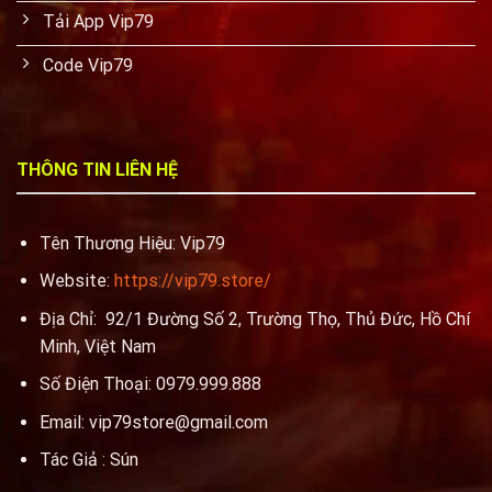
Tải App Vip79
Code Vip79
THÔNG TIN LIÊN HỆ
Tên Thương Hiệu: Vip79
Website:
https://vip79.store/
Địa Chỉ:
92/1 Đường Số 2, Trường Thọ, Thủ Đức, Hồ Chí
Minh, Việt Nam
Số Điện Thoại: 0979.999.888
Email: vip79store@gmail.com
Tác Giả : Sún