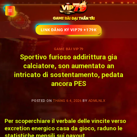
Skip
to
content
LINK ĐĂNG KÝ VIP79 +179K
GAME BÀI VIP79
Sportivo furioso addirittura gia
calciatore, son aumentato an
intricato di sostentamento, pedata
ancora PES
POSTED ON
THÁNG 6 4, 2026
BY
ADMLNLX
Per scoperchiare il verbale delle vincite verso
excretion energico casa da gioco, raduno le
statistiche mensili sui payout