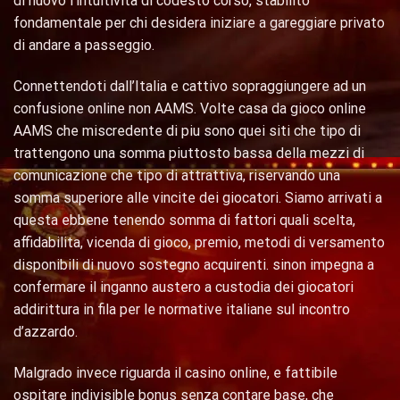
di nuovo l’intuitivita di codesto corso, stabilito
fondamentale per chi desidera iniziare a gareggiare privato
di andare a passeggio.
Connettendoti dall’Italia e cattivo sopraggiungere ad un
confusione online non AAMS. Volte casa da gioco online
AAMS che miscredente di piu sono quei siti che tipo di
trattengono una somma piuttosto bassa della mezzi di
comunicazione che tipo di attrattiva, riservando una
somma superiore alle vincite dei giocatori. Siamo arrivati a
questa ebbene tenendo somma di fattori quali scelta,
affidabilita, vicenda di gioco, premio, metodi di versamento
disponibili di nuovo sostegno acquirenti. sinon impegna a
confermare il inganno austero a custodia dei giocatori
addirittura in fila per le normative italiane sul incontro
d’azzardo.
Malgrado invece riguarda il casino online, e fattibile
ospitare indivisible bonus senza contare base, che