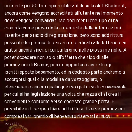
consiste per 50 free spins utilizzabili sulla slot Starburst,
ancora come vengono accreditati all’utente nel momento
dove vengono convalidati rso documenti che tipo di ha
cronista come prova della autenticita delle informazioni
inserite per stadio di registrazione, pero sono addirittura
presenti dei premio di benvenuto dedicati alle lotterie e ai
gratta ancora vinci, di cui parleremo nelle prossime righe. A
poter accedere non solo all’offerta che tipo di alle
promozioni di Bgame, pero, e opportuno avere luogo
iscritti appata basamento, ed in codesto parte andremo a
accorgersi qual e la modalita da vezzeggiare, e
elencheremo ancora qualunque rso gratifica di convenevole
per cui si ha legislazione una volta che razza di si crea il
conveniente contorno verso codesto grande porta. E
possibile indi scoperchiare addirittura diverse promozioni,
compresi vari premio di benvenuto riservati ai nuovi
iscritti.