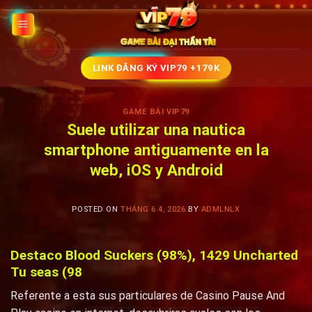
Skip
to
content
LINK ĐĂNG KÝ VIP79 +179K
GAME BÀI VIP79
Suele utilizar una nautica
smartphone antiguamente en la
web, iOS y Android
POSTED ON
THÁNG 6 4, 2026
BY
ADMLNLX
Destaco Blood Suckers (98%), 1429 Uncharted
Tu seas (98
Referente a esta sus particulares de Casino Pause And