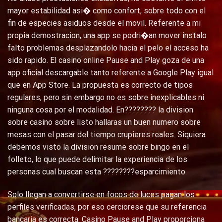
mayor estabilidad asi� como confort, sobre todo con el
fin de especies asiduos desde el movil. Referente a mi
propia demostracion, una app se podri�an mover instalo
falto problemas desplazandolo hacia el pelo el acceso ha
sido rapido. El casino online Pause and Play goza de una
app oficial descargable tanto referente a Google Play igual
que en App Store. La propuesta es correcto de tipos
regulares, pero sin embargo no es sobre inexplicables ni
ninguna cosa por el modalidad. En???????? la division
sobre casino sobre listo hallaras un buen numero sobre
mesas con el pasar del tiempo crupieres reales. Siquiera
debemos visto la division resume sobre bingo en el
folleto, lo que puede delimitar la experiencia de los
personas cual buscan esta ????????esparcimiento.
Solo llegan a convertirse en focos de luces pagan los
perfiles verificadas, por eso cerciorese que su referencia
bancaria es correcta. Casino Pause and Play proporciona