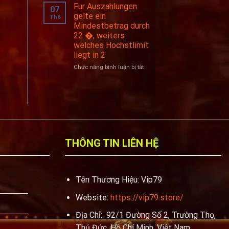
olar
Казино
Fur Auszahlungen
07
–
gelte ein
Th6
Получай
Mindestbetrag durch
BONUS
22 �, weiters
100%
welches Hochstlimit
+
liegt in 2
250
бесплатных
ở
Chức năng bình luận bị tắt
вращений
Fur
Auszahlungen
gelte
ein
Mindestbetrag
durch
22
�,
THÔNG TIN LIÊN HỆ
weiters
welches
Hochstlimit
liegt
Tên Thương Hiệu: Vip79
in
2
Website:
https://vip79.store/
Địa Chỉ:
92/1 Đường Số 2, Trường Thọ,
Thủ Đức, Hồ Chí Minh, Việt Nam