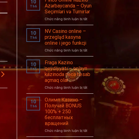
10
|
meilleurs
Azərbaycanda – Oyun
Th6
Avis
jeux
Seçimləri və Turnirlər
2025
ở
Chức năng bình luận bị tắt
&
Pinco
Bonus
Online
de
NV Casino online –
10
Kazino
1000€
przegląd kasyna
Th6
Azərbaycanda
online i jego funkcji
–
ở
Chức năng bình luận bị tắt
Oyun
NV
Seçimləri
Casino
və
Fraga Kazino
10
online
Turnirlər
qeydiyyatı – onlayn
Th6
–
kazinoda necə hesab
przegląd
açmaq olar
kasyna
online
ở
Chức năng bình luận bị tắt
i
Fraga
jego
Kazino
Олимп Казино –
10
funkcji
qeydiyyatı
Получай BONUS
Th6
–
100% + 250
onlayn
бесплатных
kazinoda
вращений
necə
hesab
ở
Chức năng bình luận bị tắt
açmaq
Олимп