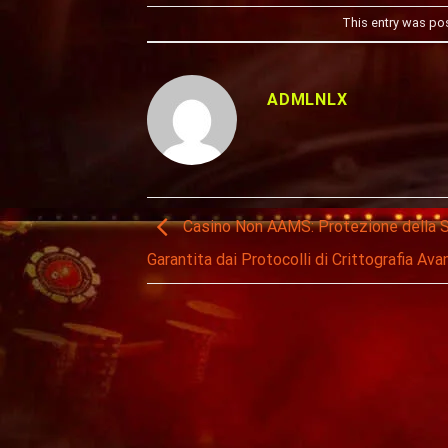
This entry was po
ADMLNLX
Casino Non AAMS: Protezione della 
Garantita dai Protocolli di Crittografia Av