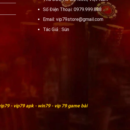
Số Điện Thoại: 0979.999.888
Email: vip79store@gmail.com
Tác Giả : Sún
ip79 - vip79 apk - win79 - vip 79 game bài