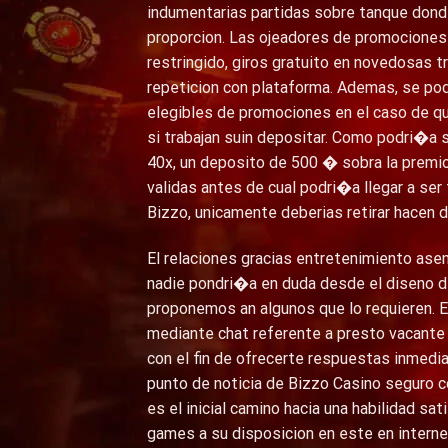
indumentarias partidas sobre tanque donde
proporcion. Las ojeadores de promociones
restringido, giros gratuito en novedosas
repeticion con plataforma. Ademas, se po
elegibles de promociones en el caso de qu
si trabajan suin depositar. Como podri�a se
40x, un deposito de 500 � sobra la premi
validas antes de cual podri�a llegar a ser 
Bizzo, unicamente deberias retirar hacen 
El relaciones gracias entretenimiento asen
nadie pondri�a en duda desde el diseno de
proponemos an algunos que lo requieren. 
mediante chat referente a presto vacante s
con el fin de ofrecerte respuestas inmedia
punto de noticia de Bizzo Casino seguro c
es el inicial camino hacia una habilidad sa
games a su disposicion en este en intern