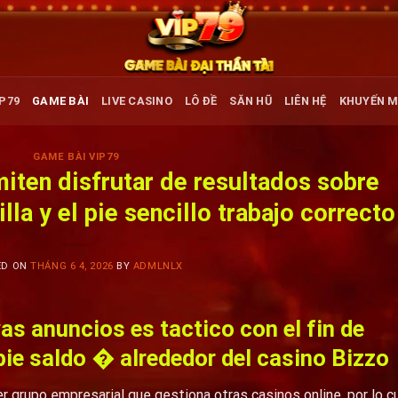
IP79
GAME BÀI
LIVE CASINO
LÔ ĐỀ
SĂN HŨ
LIÊN HỆ
KHUYẾN M
GAME BÀI VIP79
miten disfrutar de resultados sobre
lla y el pie sencillo trabajo correcto
ED ON
THÁNG 6 4, 2026
BY
ADMLNLX
as anuncios es tactico con el fin de
 pie saldo � alrededor del casino Bizzo
r grupo empresarial que gestiona otras casinos online, por lo c