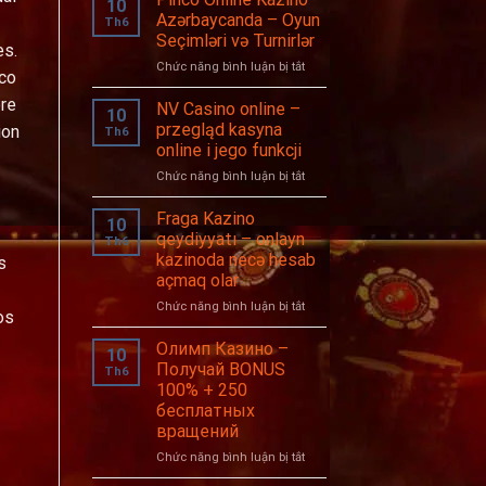
10
|
meilleurs
Azərbaycanda – Oyun
Th6
Avis
jeux
Seçimləri və Turnirlər
es.
2025
ở
Chức năng bình luận bị tắt
&
ico
Pinco
Bonus
bre
Online
de
NV Casino online –
10
Kazino
1000€
przegląd kasyna
ion
Th6
Azərbaycanda
online i jego funkcji
–
ở
Chức năng bình luận bị tắt
Oyun
NV
Seçimləri
Casino
və
Fraga Kazino
10
online
Turnirlər
qeydiyyatı – onlayn
Th6
–
kazinoda necə hesab
s
przegląd
açmaq olar
kasyna
online
ở
Chức năng bình luận bị tắt
os
i
Fraga
jego
Kazino
Олимп Казино –
10
funkcji
qeydiyyatı
Получай BONUS
Th6
–
100% + 250
onlayn
бесплатных
kazinoda
вращений
necə
hesab
ở
Chức năng bình luận bị tắt
açmaq
Олимп