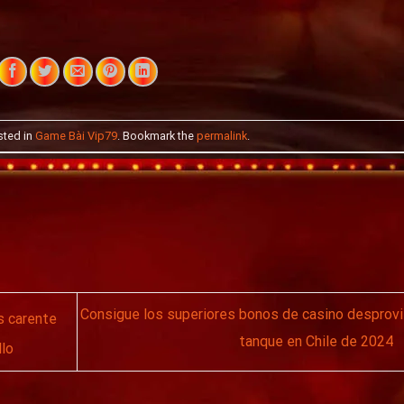
sted in
Game Bài Vip79
. Bookmark the
permalink
.
Consigue los superiores bonos de casino desprov
s carente
tanque en Chile de 2024
llo