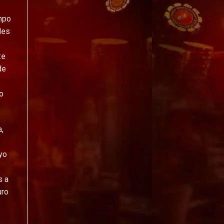
mpo
les
te
de
o
,
yo
s a
uro