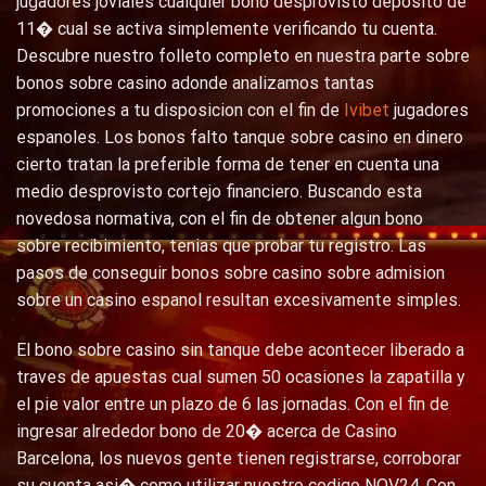
jugadores joviales cualquier bono desprovisto deposito de
11� cual se activa simplemente verificando tu cuenta.
Descubre nuestro folleto completo en nuestra parte sobre
bonos sobre casino adonde analizamos tantas
promociones a tu disposicion con el fin de
Ivibet
jugadores
espanoles. Los bonos falto tanque sobre casino en dinero
cierto tratan la preferible forma de tener en cuenta una
medio desprovisto cortejo financiero. Buscando esta
novedosa normativa, con el fin de obtener algun bono
sobre recibimiento, tenias que probar tu registro. Las
pasos de conseguir bonos sobre casino sobre admision
sobre un casino espanol resultan excesivamente simples.
El bono sobre casino sin tanque debe acontecer liberado a
traves de apuestas cual sumen 50 ocasiones la zapatilla y
el pie valor entre un plazo de 6 las jornadas. Con el fin de
ingresar alrededor bono de 20� acerca de Casino
Barcelona, los nuevos gente tienen registrarse, corroborar
su cuenta asi� como utilizar nuestro codigo NOV24. Con