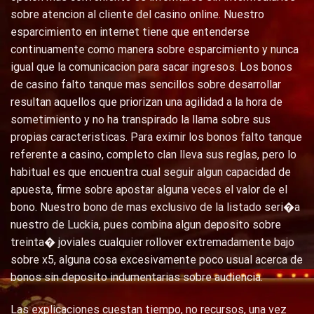
sobre atencion al cliente del casino online. Nuestro
esparcimiento en internet tiene que entenderse
continuamente como manera sobre esparcimiento y nunca
igual que la comunicacion para sacar ingresos. Los bonos
de casino falto tanque mas sencillos sobre desarrollar
resultan aquellos que priorizan una agilidad a la hora de
sometimiento y no ha transpirado la llama sobre sus
propias caracteristicas. Para eximir los bonos falto tanque
referente a casino, completo clan lleva sus reglas, pero lo
habitual es que encuentra cual seguir algun capacidad de
apuesta, firme sobre apostar alguna veces el valor de el
bono. Nuestro bono de mas exclusivo de la listado seri�a
nuestro de Luckia, pues combina algun deposito sobre
treinta� joviales cualquier rollover extremadamente bajo
sobre x5, alguna cosa excesivamente poco usual acerca de
bonos sin deposito indumentarias sobre audiencia.
Las explicaciones cuestan tiempo, no recursos, una vez