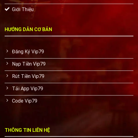
Giới Thiệu
HƯỚNG DẪN CƠ BẢN
Đăng Ký Vip79
Nạp Tiền Vip79
Rút Tiền Vip79
Tải App Vip79
Code Vip79
THÔNG TIN LIÊN HỆ