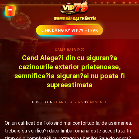
Skip
to
content
LINK ĐĂNG KÝ VIP79 +179K
GAME BÀI VIP79
Cand Alege?i din cu siguran?a
cazinourile exterior prietenoase,
semnifica?ia siguran?ei nu poate fi
supraestimata
POSTED ON
THÁNG 6 4, 2026
BY
ADMLNLX
On un calificat de Folosind mai confortabila, de asemenea,
trebuie sa verifica?i daca limba romana este acceptata. In
timp ce o complica?ii cu retragerea banilor Sala de opera?