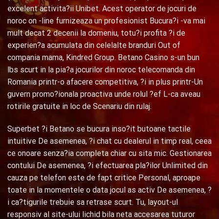
excelent activita?ii Unibet. Acest operator de jocuri de
noroc on -line furnizeaza un profesionist Bucura?i -va mai
mult decat 2 decenii la domeniu, totu?i profita ?i de
experien?a acumulata din celelalte branduri Out of
compania mama, Kindred Group. Betano Casino s-un bun
lbs scurt in la pia?a jocurilor din noroc telecomanda din
Romania printr-o afacere competitiva, ?i in plus printr-Un
guvern promo?ionala proactiva unde rolul ?ef L-ca aveau
rotirile gratuite in loc de Scenariu din rulaj.
Superbet ?i Betano se bucura inso?it butoane tactile
intuitive De asemenea, ?i chat cu dealerul in timp real, ceea
ce onoare senza?ia completa chiar cu sita mic. Gestionarea
contului De asemenea, ?i efectuarea pla?ilor Unlimited din
cauza pe telefon este de fapt critice Personal, aproape
toate in la momentele o data jocul as activ De asemenea, ?
i ca?tigurile trebuie sa retrase scurt. Tu, layout-ul
responsiv al site-ului lichid bila neta accesarea tuturor