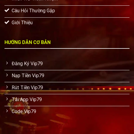
Câu Hỏi Thường Gặp
Giới Thiệu
HƯỚNG DẪN CƠ BẢN
Đăng Ký Vip79
Nạp Tiền Vip79
Rút Tiền Vip79
Tải App Vip79
Code Vip79