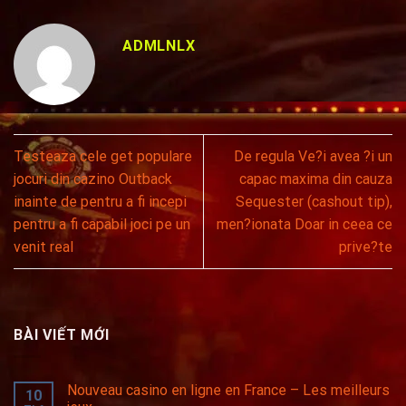
ADMLNLX
Testeaza cele get populare
De regula Ve?i avea ?i un
jocuri din cazino Outback
capac maxima din cauza
inainte de pentru a fi incepi
Sequester (cashout tip),
pentru a fi capabil joci pe un
men?ionata Doar in ceea ce
venit real
prive?te
BÀI VIẾT MỚI
Nouveau casino en ligne en France – Les meilleurs
10