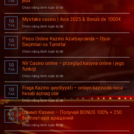
jeux
Th6
ở
Chức năng bình luận bị tắt
Nouveau
casino
Mystake casino | Avis 2025 & Bonus de 1000€
10
en
Th6
ở
Chức năng bình luận bị tắt
ligne
Mystake
en
casino
Pinco Online Kazino Azərbaycanda – Oyun
France
10
|
–
Seçimləri və Turnirlər
Th6
Avis
Les
ở
Chức năng bình luận bị tắt
2025
meilleurs
Pinco
&
jeux
Online
Bonus
NV Casino online – przegląd kasyna online i jego
10
Kazino
de
funkcji
Th6
Azərbaycanda
1000€
ở
Chức năng bình luận bị tắt
–
NV
Oyun
Casino
Fraga Kazino qeydiyyatı – onlayn kazinoda necə
Seçimləri
10
online
və
hesab açmaq olar
Th6
–
Turnirlər
ở
Chức năng bình luận bị tắt
przegląd
Fraga
kasyna
Kazino
Олимп Казино – Получай BONUS 100% + 250
online
10
qeydiyyatı
i
бесплатных вращений
Th6
–
jego
ở
Chức năng bình luận bị tắt
onlayn
funkcji
Олимп
kazinoda