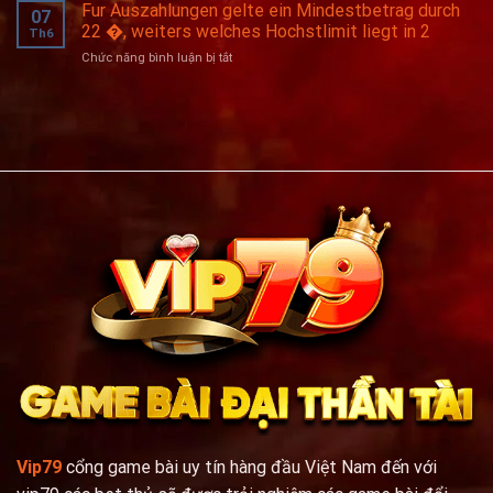
Казино
Fur Auszahlungen gelte ein Mindestbetrag durch
necə
07
–
hesab
22 �, weiters welches Hochstlimit liegt in 2
Th6
Получай
açmaq
ở
Chức năng bình luận bị tắt
BONUS
olar
Fur
100%
Auszahlungen
+
gelte
250
ein
бесплатных
Mindestbetrag
вращений
durch
22
�,
weiters
welches
Hochstlimit
liegt
in
2
Vip79
cổng game bài uy tín hàng đầu Việt Nam đến với