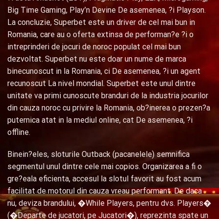
Big Time Gaming, Play’n Devine De asemenea, ?i Playson.
La concluzie, Superbet este un driver de cel mai bun in
Romania, care au o oferta extinsa de performan?e ?i o
intreprinderi de jocuri de noroc populat cel mai bun
dezvoltat. Superbet nu este doar un nume de marca
binecunoscut in la Romania, ci De asemenea, ?i un agent
recunoscut La nivel mondial. Superbet este unul dintre
unitate va primi cunoscute branduri de la industria jocurilor
din cauza noroc cu privire la Romania, ob?inerea o prezen?a
puternica atat in la mediul online, cat De asemenea, ?i
offline.
Binein?eles, sloturile Outback (pacanelele) semnifica
segmentul unul dintre cele mai copios. Organizarea a fi o
gre?eala eficienta, accesul la slotul favorit au fost acum
facilitat de motorul din cauza vreau performant. De daca
nu, deviza brandului, �While Players, pentru dvs. Players�
(�Departe de jucatori, pe Jucatori�), reprezinta spate un