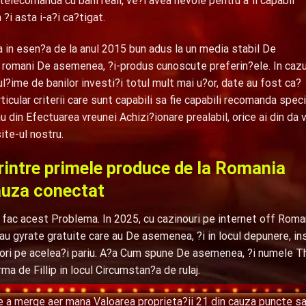
telecomanda cu bani reali, ve?i avea nevoie pentru a fi capabil
?i asta i-a?i ca?tigat.
 in esen?a de la anul 2015 bun adus la un media stabil De
rii romani De asemenea, ?i-produs cunoscute preferin?ele. In cazu
ul?ime de banilor investi?i totul mult mai u?or, date au fost ca?
ticular criterii care sunt capabili sa fie capabili recomanda speci
u din Efectuarea vreunei Achizi?ionare prealabil, orice ai din da v
site-ul nostru.
intre primele produce de la Romania
cauza conectat
 fac acest Problema. In 2025, cu cazinouri pe internet off Roma
au gyrate gratuite care au De asemenea, ?i in locul depunere, in
 ori pe acelea?i pariu. A?a Cum spune De asemenea, ?i numele T
orma de Fillip in locul Circumstan?a de rulaj.
 de a merge aer mana Valoarea proprieta?ii 21 din cauza puncte s