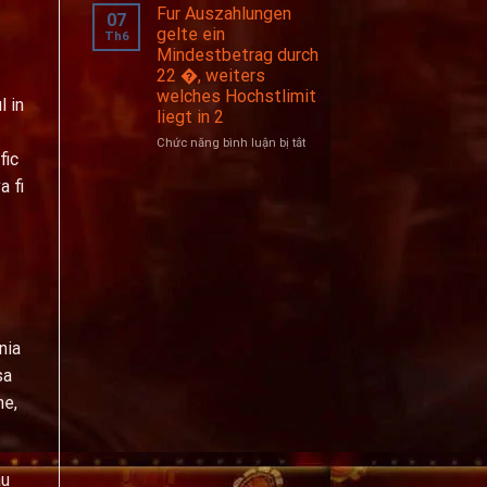
olar
Казино
Fur Auszahlungen
07
–
gelte ein
Th6
Получай
Mindestbetrag durch
BONUS
22 �, weiters
100%
welches Hochstlimit
+
l in
liegt in 2
250
бесплатных
ở
Chức năng bình luận bị tắt
вращений
fic
Fur
Auszahlungen
a fi
gelte
ein
Mindestbetrag
durch
22
�,
weiters
welches
Hochstlimit
nia
liegt
sa
in
he,
2
au