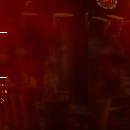
rior
e fi