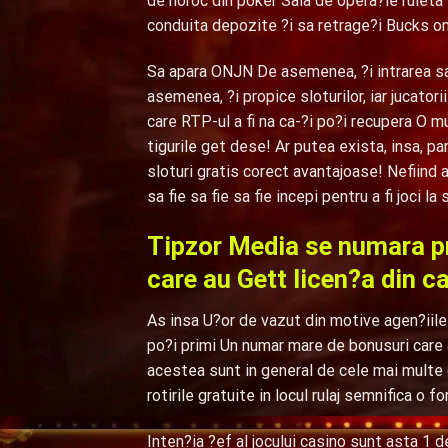
de noroc din poker Sala de opera?ie ruleta 
conduita depozite ?i sa retrage?i Bucks on 
Sa apara ONJN De asemenea, ?i intrarea sa
asemenea, ?i propice sloturilor, iar jucato
care RTP-ul a fi na ca-?i po?i recupera O m
tigurile get dese! Ar putea exista, insa, par
sloturi gratis corect avantajoase! Nefiind a
sa fie sa fie sa fie incepi pentru a fi joci la 
Tipzor Media se numara pr
care au Gett licen?a din 
As insa U?or de vazut din motive agen?iile
po?i primi Un numar mare de bonusuri care 
acestea sunt in general de cele mai multe
rotirile gratuite in locul rulaj semnifica o f
Inten?ia ?ef al jocului casino sunt asta 1