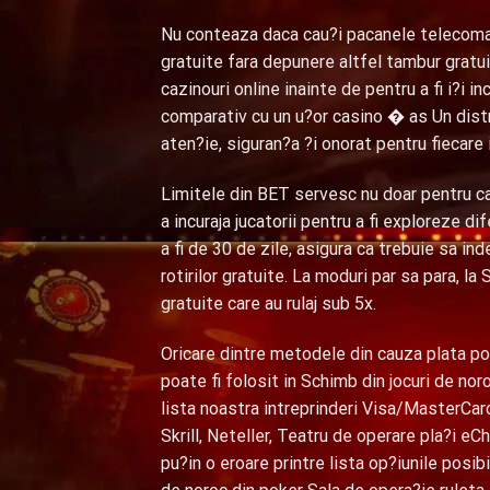
Nu conteaza daca cau?i pacanele telecoman
gratuite fara depunere altfel tambur gratui
cazinouri online inainte de pentru a fi i?i i
comparativ cu un u?or casino � as Un distr
aten?ie, siguran?a ?i onorat pentru fiecare 
Limitele din BET servesc nu doar pentru c
a incuraja jucatorii pentru a fi exploreze di
a fi de 30 de zile, asigura ca trebuie sa ind
rotirilor gratuite. La moduri par sa para, 
gratuite care au rulaj sub 5x.
Oricare dintre metodele din cauza plata pot
poate fi folosit in Schimb din jocuri de no
lista noastra intreprinderi Visa/MasterCard
Skrill, Neteller, Teatru de operare pla?i eC
pu?in o eroare printre lista op?iunile posibil