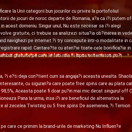
are la Unii categorii bun jocurilor cu privire la portofoliul
torii de jocuri de noroc departe de Romania, a?a ca i?i putem of
in acest domeniu. Singur unul, Nu este necesar sa i?i alegi
olve gratuite, ci trebuie sa analizezi situa?ia ob?inerea in ved
and navighezi pe internet ?i try concepute intr-o modalitate in c
registrare rapid. Cantare?te cu aten?ie toate cele bonifica?ie in
tambur gratuite pe care le faci rula ?i lupus eritematos po?i
, ?i e?ti deja con?tient cum sa angaja?i aceasta unealta. Shaoli
interesante, cu siguran?a care poate free spins care au plata ca
e 98,5%, Aceasta poate fi doar pu?in mai mic decat singurul off 
?ioneaza Pana la urma, insa i?i are beneficiul de alternativa la
te al zecelea Twisting cu 5 free spins De asemenea, ?i Ternion
 pe care ce primim la brand-urile de marketing Nu Influen?e