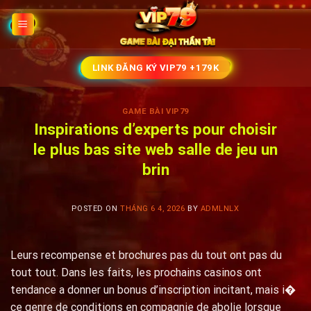
Skip
to
content
LINK ĐĂNG KÝ VIP79 +179K
GAME BÀI VIP79
Inspirations d’experts pour choisir
le plus bas site web salle de jeu un
brin
POSTED ON
THÁNG 6 4, 2026
BY
ADMLNLX
Leurs recompense et brochures pas du tout ont pas du
tout tout. Dans les faits, les prochains casinos ont
tendance a donner un bonus d’inscription incitant, mais i�
ce genre de conditions en compagnie de abolie lorsque