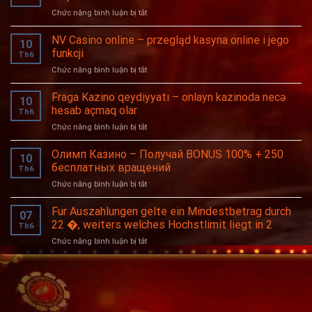
Avis
Les
ở
Chức năng bình luận bị tắt
2025
meilleurs
Pinco
&
jeux
Online
Bonus
NV Casino online – przegląd kasyna online i jego
10
Kazino
de
funkcji
Th6
Azərbaycanda
1000€
ở
Chức năng bình luận bị tắt
–
NV
Oyun
Casino
Fraga Kazino qeydiyyatı – onlayn kazinoda necə
Seçimləri
10
online
və
hesab açmaq olar
Th6
–
Turnirlər
ở
Chức năng bình luận bị tắt
przegląd
Fraga
kasyna
Kazino
Олимп Казино – Получай BONUS 100% + 250
online
10
qeydiyyatı
i
бесплатных вращений
Th6
–
jego
ở
Chức năng bình luận bị tắt
onlayn
funkcji
Олимп
kazinoda
Казино
Fur Auszahlungen gelte ein Mindestbetrag durch
necə
07
–
hesab
22 �, weiters welches Hochstlimit liegt in 2
Th6
Получай
açmaq
ở
Chức năng bình luận bị tắt
BONUS
olar
Fur
100%
Auszahlungen
+
gelte
250
ein
бесплатных
Mindestbetrag
вращений
durch