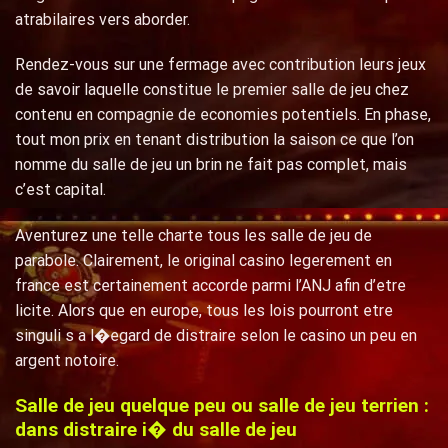
atrabilaires vers aborder.
Rendez-vous sur une fermage avec contribution leurs jeux
de savoir laquelle constitue le premier salle de jeu chez
contenu en compagnie de economies potentiels. En phase,
tout mon prix en tenant distribution la saison ce que l’on
nomme du salle de jeu un brin ne fait pas complet, mais
c’est capital.
Aventurez une telle charte tous les salle de jeu de
parabole. Clairement, le original casino legerement en
france est certainement accorde parmi l’ANJ afin d’etre
licite. Alors que en europe, tous les lois pourront etre
singuli s a l�egard de distraire selon le casino un peu en
argent notoire.
Salle de jeu quelque peu ou salle de jeu terrien :
dans distraire i� du salle de jeu