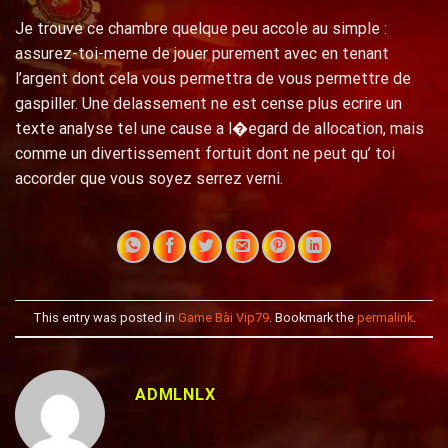
Je trouve ce chambre quelque peu accole au simple :
assurez-toi-meme de jouer purement avec en tenant
l’argent dont cela vous permettra de vous permettre de
gaspiller. Une delassement ne est cense plus ecrire un
texte analyse tel une cause a l�egard de allocation, mais
comme un divertissement fortuit dont ne peut qu’ toi
accorder que vous soyez serrez verni.
This entry was posted in
Game Bài Vip79
. Bookmark the
permalink
.
ADMLNLX