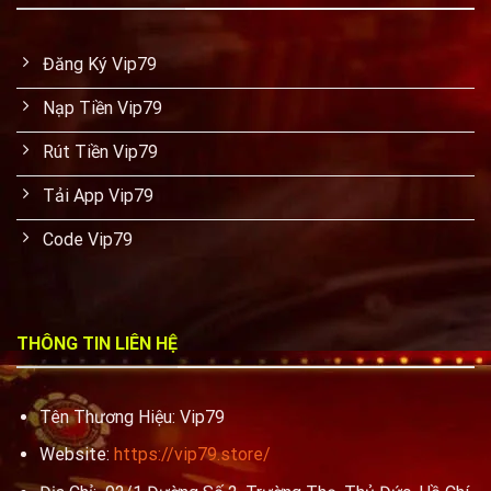
Đăng Ký Vip79
Nạp Tiền Vip79
Rút Tiền Vip79
Tải App Vip79
Code Vip79
THÔNG TIN LIÊN HỆ
Tên Thương Hiệu: Vip79
Website:
https://vip79.store/