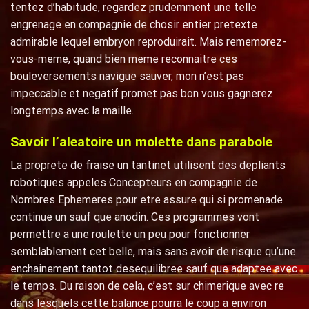
tentez d’habitude, regardez prudemment une telle
engrenage en compagnie de chosir entier pretexte
admirable lequel embryon reproduirait. Mais rememorez-
vous-meme, quand bien meme reconnaitre ces
bouleversements navigue sauver, mon n’est pas
impeccable et negatif promet pas bon vous gagnerez
longtemps avec la maille.
Savoir l’aleatoire un molette dans parabole
La proprete de fraise un tantinet utilisent des depliants
robotiques appeles Concepteurs en compagnie de
Nombres Ephemeres pour etre assure qui si promenade
continue un sauf que anodin. Ces programmes vont
permettre a une roulette un peu pour fonctionner
semblablement cet belle, mais sans avoir de risque qu’une
enchainement tantot desequilibree sauf que adaptee avec
le temps. Du raison de cela, c’est sur chimerique avec re
dans lesquels cette balance pourra le coup a environ