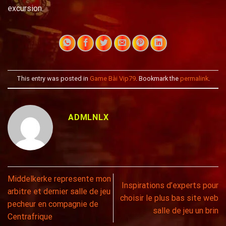
excursion.
This entry was posted in
Game Bài Vip79
. Bookmark the
permalink
.
ADMLNLX
Middelkerke represente mon
Inspirations d’experts pour
arbitre et dernier salle de jeu
choisir le plus bas site web
pecheur en compagnie de
salle de jeu un brin
Centrafrique