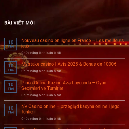
BÀI VIẾT MỚI
Nouveau casino en ligne en France – Les meilleurs
10
jeux
Th6
ở
Chức năng bình luận bị tắt
Nouveau
casino
Mystake casino | Avis 2025 & Bonus de 1000€
10
en
Th6
ở
Chức năng bình luận bị tắt
ligne
Mystake
en
casino
Pinco Online Kazino Azərbaycanda – Oyun
France
10
|
–
Seçimləri və Turnirlər
Th6
Avis
Les
ở
Chức năng bình luận bị tắt
2025
meilleurs
Pinco
&
jeux
Online
Bonus
NV Casino online – przegląd kasyna online i jego
10
Kazino
de
funkcji
Th6
Azərbaycanda
1000€
ở
Chức năng bình luận bị tắt
–
NV
Oyun
Casino