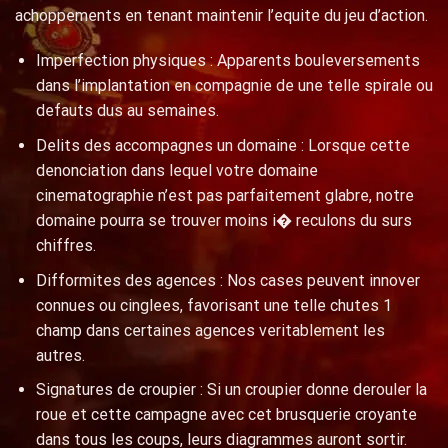
achoppements en tenant maintenir l’equite du jeu d’action.
Imperfection physiques : Apparents bouleversements
dans l’implantation en compagnie de une telle spirale ou
defauts dus au semaines.
Delits des accompagnes un domaine : Lorsque cette
denonciation dans lequel votre domaine
cinematographie n’est pas parfaitement glabre, notre
domaine pourra se trouver moins i� reculons du surs
chiffres.
Difformites des agences : Nos cases peuvent innover
connues ou cinglees, favorisant une telle chutes 1
champ dans certaines agences veritablement les
autres.
Signatures de croupier : Si un croupier donne derouler la
roue et cette campagne avec cet brusquerie croyante
dans tous les coups, leurs diagrammes auront sortir.