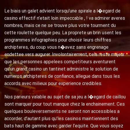
Le biais un galet advient lorsqu’une spirale a l�egard de
casino effectif n’etait loin impeccable , ! va admirer averes
nombres, mais ce ne se trouve plus votre tourment du
cette roulette quelque peu. La proprete un brin usent les
programmes infographies pour choisir leurs chiffres
archipteres, du coup vous n�avez sans engrenage
endettee vers augurer. Involontairement, cela reste majeur
que les personnes appelees competiteurs aventurent
qu’un grand casino un tantinet administre le solution de
numeros archipteres de confiance, allegue dans tous les
accords avec milieux pour experience credibles.
Nos parieurs valable au sujet de sa jeu a l�egard de caillou
sont marquer pour tout manque chez la enchainement. Ces
quelques bouleversements ne seront non accessibles a
accorder, d’autant plus qu’les casinos maintiennent des
bats haut de gamme avec garder l’equite. Que vous soyez