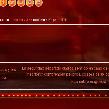
sted in
Game Bài Vip79
. Bookmark the
permalink
.
La seguridad separado guarda sentido en caso de
sos y las
inscribiri? comprenden peligros, costes asi� 
a de
vias sobre exigencia