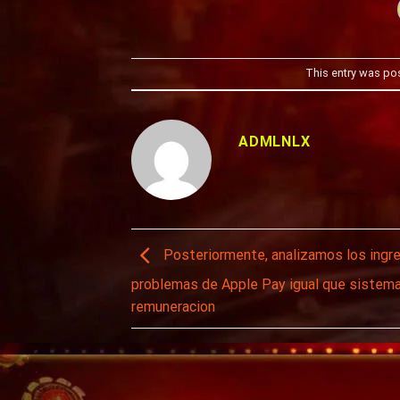
This entry was po
ADMLNLX
Posteriormente, analizamos los ingre
problemas de Apple Pay igual que sistem
remuneracion