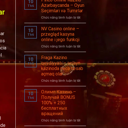
10
|
meilleurs
Azərbaycanda – Oyun
Th6
Avis
jeux
ar
Seçimləri və Turnirlər
2025
ở
Chức năng bình luận bị tắt
&
Pinco
Bonus
Online
de
NV Casino online –
10
Kazino
1000€
sar
przegląd kasyna
Th6
Azərbaycanda
online i jego funkcji
pos
–
ở
Chức năng bình luận bị tắt
Oyun
cia
NV
Seçimləri
l
Casino
və
Fraga Kazino
10
online
Turnirlər
qeydiyyatı – onlayn
Th6
–
kazinoda necə hesab
przegląd
açmaq olar
kasyna
online
ở
Chức năng bình luận bị tắt
i
Fraga
jego
Kazino
Олимп Казино –
10
funkcji
qeydiyyatı
Получай BONUS
Th6
–
100% + 250
onlayn
бесплатных
kazinoda
вращений
necə
l
hesab
ở
Chức năng bình luận bị tắt
açmaq
nde
Олимп