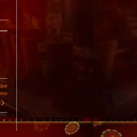
 que
como