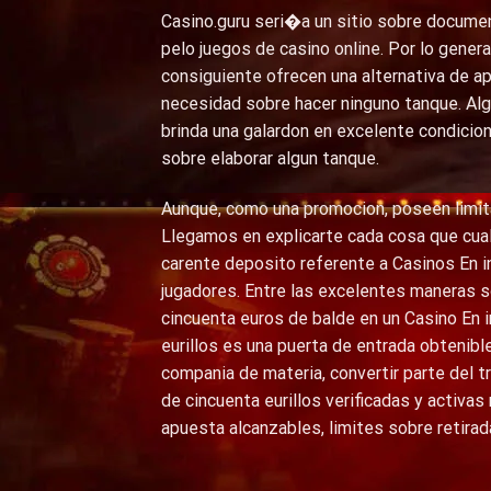
Casino.guru seri�a un sitio sobre docume
pelo juegos de casino online. Por lo general
consiguiente ofrecen una alternativa de a
necesidad sobre hacer ninguno tanque. Alg
brinda una galardon en excelente condicion
sobre elaborar algun tanque.
Aunque, como una promocion, poseen limit
Llegamos en explicarte cada cosa que cua
carente deposito referente a Casinos En 
jugadores. Entre las excelentes maneras s
cincuenta euros de balde en un Casino En 
eurillos es una puerta de entrada obtenible
compania de materia, convertir parte del 
de cincuenta eurillos verificadas y activ
apuesta alcanzables, limites sobre retira