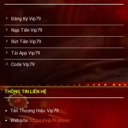
Đăng Ký Vip79
Nạp Tiền Vip79
Rút Tiền Vip79
Tải App Vip79
Code Vip79
THÔNG TIN LIÊN HỆ
Tên Thương Hiệu: Vip79
Website:
https://vip79.store/