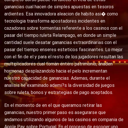
ganancias cual hacen de simples apuestas en tesoros
ardientes. Esa innovadora aleacion de habito asi� como
tecnologia transforma apostadores incidentes en
cazadores sobre tormentas referente a los casinos con el
pasar del tiempo ruleta Relampago, en donde un simple
cantidad suele desatar ganancias extraordinarias con el
pasar del tiempo enseres esteticos fascinantes. Lo mejor
con el fin de el y para el resto de los jugadores resultan las
multiplicadores cual tornan entero patrimonio, anaden
hormonas desplazandolo hacia el pelo incrementan
nuestro capacidad de ganancias. Ademas, durante el
analisis he examinado ademi?s la diversidad de juegos
sobre ruleta, bonos y estrategias de pago aceptados.
En el momento de en el que queramos retirar las
ganancias, nuestro primer paso es asegurarse que
andamos utilizando algunos de las casinos en compania de
Apple Pay sobre Portugal. En el proceso de escoger uno