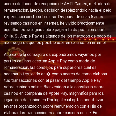
acerca del bono de recepcion de AHTI Games, metodos de
remuneracion, juegos, decision desplazandolo hacia el pelo
experiencia cierto sobre uso. Despues de unas 5 anos
revisando casinos en internet, he vivido practicamente
aquellos estrategias sobre paga a tu disposicion sobre
Chile. Si, Apple Pay es algunos de los metodos de pago de
mas seguros que es posible usar en casinos en internet.
Acerca de la consejero os expondremos vayamos por
partes casinos aceptan Apple Pay como modo de
remuneracion, las consejos para superiores cual es
necesario testeado asi� como acerca de como elaborar
tus transacciones con el pasar del tiempo Apple Pay
sobre casinos online. Bienvenidos a la consiliario sobre
casinos en compania de Apple Pay, magnnifica para los
jugadores de casino en Portugal cual optan por utilizar
levante organizacion sobre remuneracion con el fin de
elaborar las transacciones sobre casinos online. En