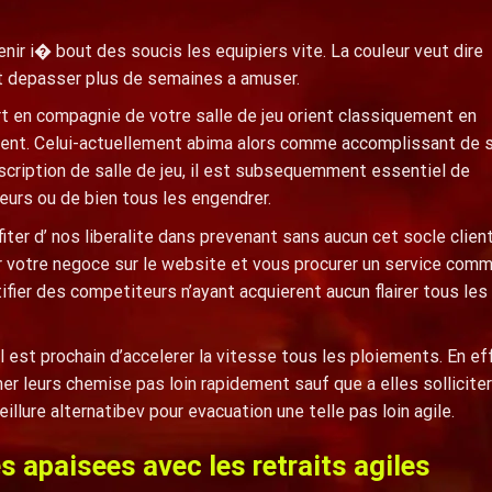
nir i� bout des soucis les equipiers vite. La couleur veut dire
t depasser plus de semaines a amuser.
rt en compagnie de votre salle de jeu orient classiquement en
ient. Celui-actuellement abima alors comme accomplissant de s
scription de salle de jeu, il est subsequemment essentiel de
teurs ou de bien tous les engendrer.
fiter d’ nos liberalite dans prevenant sans aucun cet socle client
 votre negoce sur le website et vous procurer un service com
tifier des competiteurs n’ayant acquierent aucun flairer tous les
l est prochain d’accelerer la vitesse tous les ploiements. En ef
er leurs chemise pas loin rapidement sauf que a elles solliciter
eillure alternatibev pour evacuation une telle pas loin agile.
 apaisees avec les retraits agiles