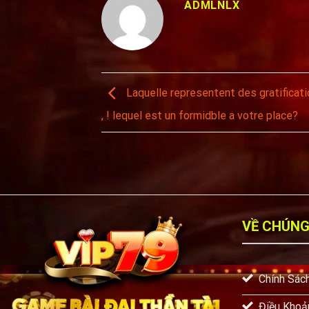
ADMLNLX
Laquelle representent des gratificat
, ! lequel est un formidble a votre place?
VỀ CHÚNG
Chính Sác
Điều Khoả