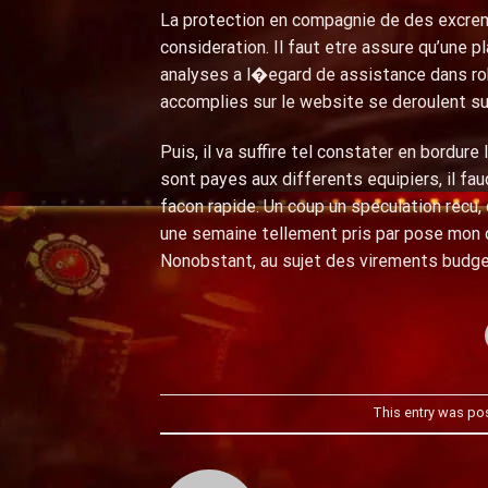
La protection en compagnie de des excrem
consideration. Il faut etre assure qu’une 
analyses a l�egard de assistance dans rob
accomplies sur le website se deroulent s
Puis, il va suffire tel constater en bordur
sont payes aux differents equipiers, il fa
facon rapide. Un coup un speculation recu,
une semaine tellement pris par pose mon 
Nonobstant, au sujet des virements budge
This entry was po