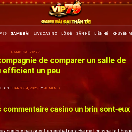
IP79
GAME BÀI
LIVE CASINO
LÔ ĐỀ
SĂN HŨ
LIÊN HỆ
KHUYẾN M
GAME BÀI VIP79
 compagnie de comparer un salle de
u efficient un peu
ED ON
THÁNG 6 4, 2026
BY
ADMLNLX
les commentaire casino un brin sont-eux
eux quelque peu orient essentiel patache matignasse fait braq