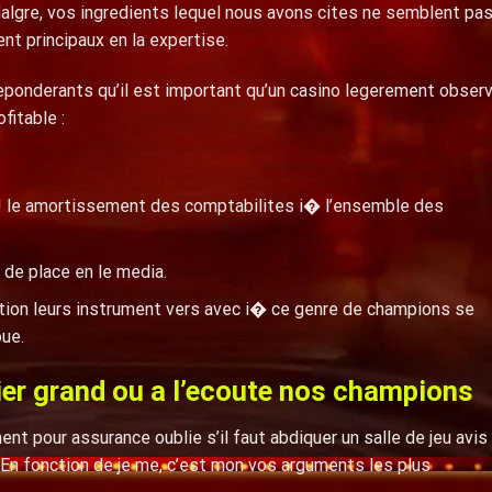
algre, vos ingredients lequel nous avons cites ne semblent pas
nt principaux en la expertise.
reponderants qu’il est important qu’un casino legerement obser
fitable :
 , ! le amortissement des comptabilites i� l’ensemble des
 de place en le media.
tion leurs instrument vers avec i� ce genre de champions se
oue.
er grand ou a l’ecoute nos champions
nt pour assurance oublie s’il faut abdiquer un salle de jeu avis
. En fonction de je me, c’est mon vos arguments les plus