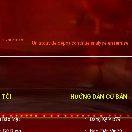
ion vacantes
Un atout de depot continue analyse en remise
 TÔI
HƯỚNG DẪN CƠ BẢN
h Bảo Mật
Đăng Ký Vip79
n Sử Dụng
Nạp Tiền Vip79