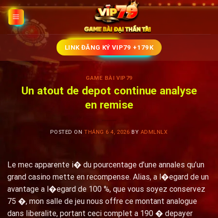
Skip
to
content
LINK ĐĂNG KÝ VIP79 +179K
GAME BÀI VIP79
Un atout de depot continue analyse
en remise
POSTED ON
THÁNG 6 4, 2026
BY
ADMLNLX
Le mec apparente i� du pourcentage d’une annales qu’un
grand casino mette en recompense. Alias, a l�egard de un
avantage a l�egard de 100 %, que vous soyez conservez
75 �, mon salle de jeu nous offre ce montant analogue
dans liberalite, portant ceci complet a 190 � depayer