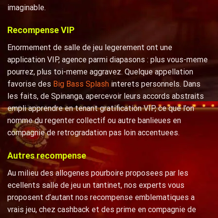
imaginable.
Recompense VIP
Enormement de salle de jeu legerement ont une
application VIP, agence parmi diapasons : plus vous-meme
pourrez, plus toi-meme aggravez. Quelque appellation
favorise des
Big Bass Splash
interets personnels. Dans
les faits, de Spinanga, apercevoir leurs accords abstraits
empli apprendre en tenant gratification VIP, ce que l’on
nomme du regenter collectif ou autre banlieues en
compagnie de retrogradation pas loin accentuees.
Autres recompense
Au milieu des allogenes pourboire proposees par les
ecellents salle de jeu un tantinet, nos experts vous
proposent d’autant nos recompense emblematiques a
vrais jeu, chez cashback et des prime en compagnie de