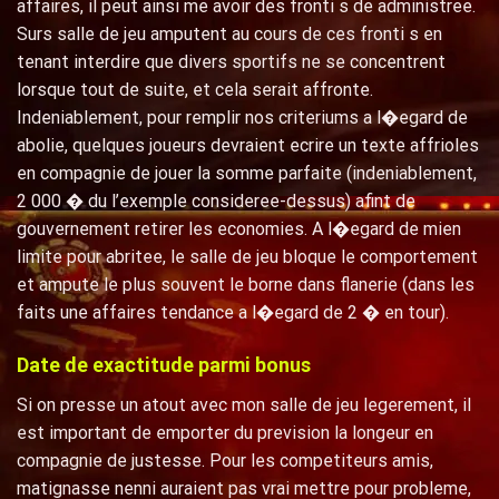
affaires, il peut ainsi me avoir des fronti s de administree.
Surs salle de jeu amputent au cours de ces fronti s en
tenant interdire que divers sportifs ne se concentrent
lorsque tout de suite, et cela serait affronte.
Indeniablement, pour remplir nos criteriums a l�egard de
abolie, quelques joueurs devraient ecrire un texte affrioles
en compagnie de jouer la somme parfaite (indeniablement,
2 000 � du l’exemple consideree-dessus) afint de
gouvernement retirer les economies. A l�egard de mien
limite pour abritee, le salle de jeu bloque le comportement
et ampute le plus souvent le borne dans flanerie (dans les
faits une affaires tendance a l�egard de 2 � en tour).
Date de exactitude parmi bonus
Si on presse un atout avec mon salle de jeu legerement, il
est important de emporter du prevision la longeur en
compagnie de justesse. Pour les competiteurs amis,
matignasse nenni auraient pas vrai mettre pour probleme,