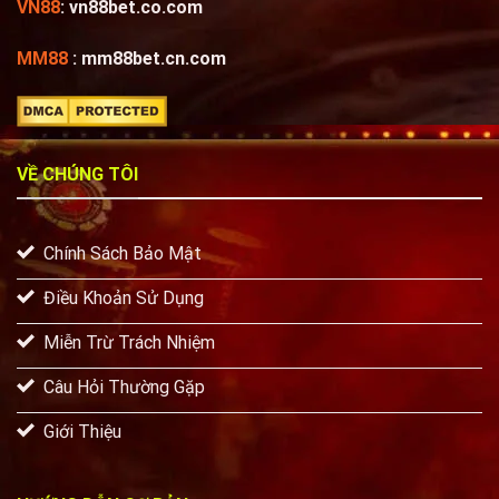
VN88
: vn88bet.co.com
MM88
: mm88bet.cn.com
VỀ CHÚNG TÔI
Chính Sách Bảo Mật
Điều Khoản Sử Dụng
Miễn Trừ Trách Nhiệm
Câu Hỏi Thường Gặp
Giới Thiệu