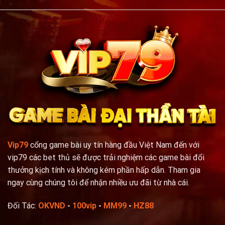
Mindestbetrag
вращений
durch
22
�,
weiters
welches
Hochstlimit
liegt
in
2
Vip79
cổng game bài uy tín hàng đầu Việt Nam đến với
vip79 các bet thủ sẽ được trải nghiệm các game bài đổi
thưởng kịch tính và không kém phần hấp dẫn. Tham gia
ngay cùng chúng tôi để nhận nhiều ưu đãi từ nhà cái.
Đối Tác:
OKVND
-
100vip
-
MM99
-
HZ88